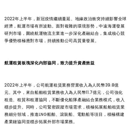
2022年上半年，新冠疫情繼續蔓延、地緣政治衝突持續影響全球
經濟，航運市場有所波動。面對複雜的環境形勢，中遠海運發展
研判市場，圍繞航運物流主業進一步深化產融結合，集成核心競
爭優勢積極應對市場，持續推動公司高質量發展。
航運租賃板塊深化內部協同，致力提升資產效益
2022年上半年，公司航運租賃業務營業收入為人民幣39.8億
元。其中，來自船舶租賃業務收入為人民幣11.7億元，公司強化
租造、租貿和租運協同，不斷優化船隊產融結合業務模式，收入
穩步提升。同時，公司緊密跟蹤市場需求，積極拓展船舶租賃業
務細分領域，推進LNG船舶、滾裝船、電動船等項目，積極構建
產業鏈協同並穩步拓展外部市場業務。