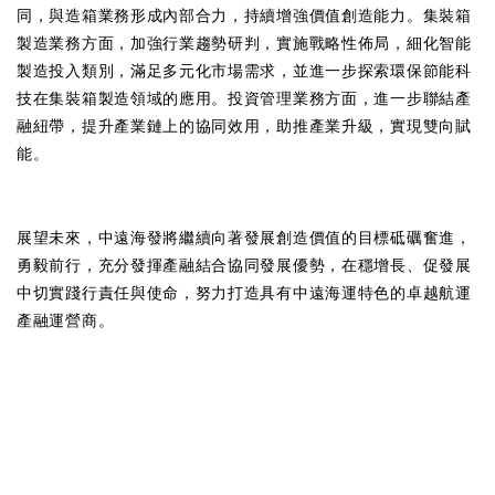
同，與造箱業務形成內部合力，持續增強價值創造能力。集裝箱
製造業務方面，加強行業趨勢研判，實施戰略性佈局，細化智能
製造投入類別，滿足多元化市場需求，並進一步探索環保節能科
技在集裝箱製造領域的應用。投資管理業務方面，進一步聯結產
融紐帶，提升產業鏈上的協同效用，助推產業升級，實現雙向賦
能。
展望未來，中遠海發將繼續向著發展創造價值的目標砥礪奮進，
勇毅前行，充分發揮產融結合協同發展優勢，在穩增長、促發展
中切實踐行責任與使命，努力打造具有中遠海運特色的卓越航運
產融運營商。