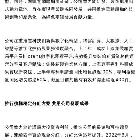
型。同時，圍繞電動船舶產業鏈，公司致力於研發、製造船用箱
式動力電池，旨在實現產業鏈協同發展，共同推進電動船舶的技
術創新和產業化，為綠色零碳發展貢獻力量。
公司注重推進科技創新與數字化轉型，將雲計算、大數據、人工
智慧等數字化技術與業務深度融合。上半年，成功上線集裝箱貿
易平台及iFlorens數字化運營平台,有效提升集裝箱租賃業務的運
營效率及客戶體驗；集裝箱製造業務方面，上海寰宇專利科研成
果實現新突破，上半年專利申請量同比增長超過100%，專利授權
量同比增長超過50%，截至目前共擁有有效知識產權近400件。
推行積極穩定分紅方案 共用公司發展成果
公司致力於維護廣大投資者利益，推進公司的長遠和可持續發
展，連續四年實施現金分紅，分紅比例逐年提升。2022年8月，