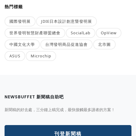
熱門標籤
國際發明展
JDIE日本設計創意暨發明展
世界發明智慧財產聯盟總會
SocialLab
OpView
中國文化大學
台灣發明商品促進協會
北市圖
ASUS
Microchip
NEWSBUFFET 新聞稿自助吧
新聞稿的好去處，三分鐘上稿完成，最快接觸最多讀者的方案！
刊登新聞稿