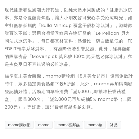
現代健康養生風潮大行其道，以純天然水果製成的「健康系冰淇
淋」亦是今夏熱賣焦點，讓大小朋友皆可安心享受沁涼時光，如
主打低糖低脂的「Bulla Minicup 覆盆子優格冰淇淋」，滋味酸
甜百吃不膩；選用台灣當季鮮果在地研發的「Le Pelican 貝力
岡法式冰淇淋」，每口都真材實料；熱量比一碗白飯還低的「FE
EDFIT輕享系冰淇淋」，有感降低嗜甜罪惡感。此外，經典熱銷
的團購夯品「Movenpick 莫凡彼 100% 純天然迷你冰淇淋」亦
是炎炎夏日不容錯過的必吃冰品。
瞄準夏末美食商機，momo購物網《8月美食超市》優惠倒數計
時中，眾多指定美食熱銷下殺5折起，此外，momo再加碼滿額
登記抽好禮，活動期間單筆消費「滿1,000元即抽坤松香菇禮
盒」，限量300名；「滿2,000元再加碼抽5% momo幣（上限
200元）」等好康，讓消費者買越多越划算。
momo購物網
momo
momo富邦媒
momo幣
冰品