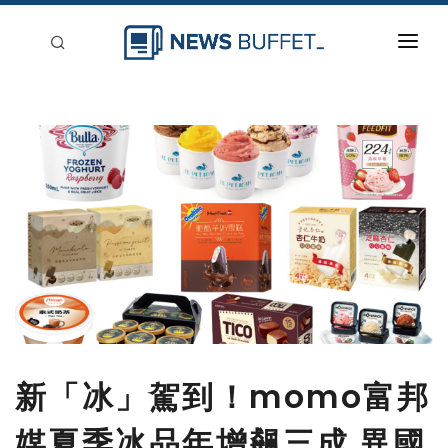
回到首頁
新聞稿分類
登入
刊登
新「冰」駕到！momo富邦
媒夏季冰品年增飆三成 異國