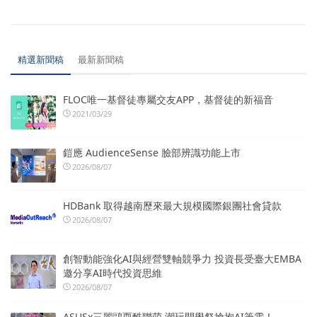
精選新聞稿
最新新聞稿
FLOC唯一基督徒專屬交友APP，基督徒的新福音
2021/03/29
鎧應 AudienceSense 臉部辨識功能上市
2026/08/07
HDBank 取得越南歷來最大規模國際銀團社會貸款
2026/08/07
創智動能強化AI與經營雙軸競爭力 投資長受臺大EMBA
邀分享AI時代投資思維
2026/08/07
ASUSx三麗鷗耍酷聯萌 潮玩開學祭搶抱AI筆電！