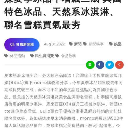
特色冰品、天然系冰淇淋、
聯名雪糕買氣最夯
Aug 31,2022
新聞
新聞時事
娛樂
推廣新聞稿
休閒活動
民生與消費
食品飲料
夏末熱浪席捲全台，必大嗑冰品降溫！台灣線上零售業龍頭富邦
媒(8454)旗下momo購物網分享，今年夏季冰品銷售較去年同
期成長突破三成，而不可不知的年度話題焦點則為異國特色冰
品、低負擔的天然系冰淇淋及美食品牌聯名雪糕，如泰國高級飯
店御用的明果冰淇淋、馬來西亞D24蘇丹王榴槤冰淇淋、韓國Lo
tte迷你脆皮雪糕、Bulla覆盆子優格冰淇淋及經典熱銷的古娃娃
聯名雪糕等。為加碼搶攻夏末消暑商機，momo網羅超過500件
超人氣話題冰品搶市，並祭出指定美食熱銷下殺5折起優惠，今