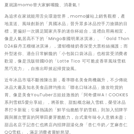
夏就讓momo替大家解嘴饞、消暑氣！
為追求在家就能用舌尖環遊世界，momo據站上銷售觀察，產
地直送、風味創新的「異國冰品」晉升眾多冰品控手刀搶購的目
標，更偏好一次購足闔家共享的迷你杯組合，送禮自用兩相宜，
像是人氣居高不下的「Mingo泰國明果冰淇淋」、「Gold Thon
D24蘇丹王榴槤冰淇淋」，濃郁榴槤奶香深受大票粉絲擁護；而
外型迷你、適合日常解饞的「小包裝口袋冰品」也相當受消費者
歡迎，像是洗版韓國IG的「Lotte Tico 可可脆皮香草風味雪糕
黑巧克力」，自推出即掀起掃貨旋風。
近年冰品市場不斷推陳出新，看準聯名美食商機飆升，不少傳統
冰品大廠及知名美食品牌均推出「聯名口味冰品」搶攻吃貨的
胃。像是美食YouTuber古娃娃激推的「阿奇儂WA！COOKIES
系列雪糕5愛分享組」，將茶飲、甜點概念融入雪糕，榮登冰品
界打卡新寵；引爆熱議的「鮮芋仙脆酷芋奶雪糕」則加入招牌芋
圓與層次豐富的阿華田麥芽脆酷力，台式童年味令人意猶未盡；
甜品名店于記杏仁也將店內招牌甜湯化身「杏仁牛奶／芝麻杏仁
QQ雪糕」，滿足消費者嘗鮮慾望。