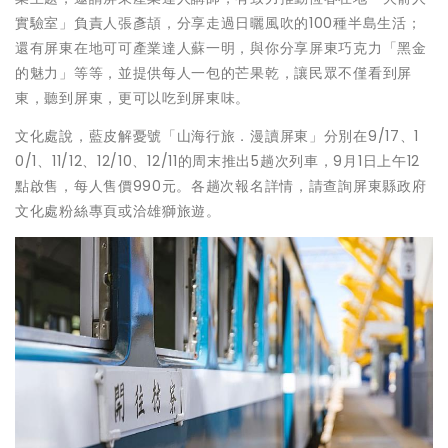
實驗室」負責人張彥頡，分享走過日曬風吹的100種半島生活；
還有屏東在地可可產業達人蘇一明，與你分享屏東巧克力「黑金
的魅力」等等，並提供每人一包的芒果乾，讓民眾不僅看到屏
東，聽到屏東，更可以吃到屏東味。
文化處說，藍皮解憂號「山海行旅．漫讀屏東」分別在9/17、1
0/1、11/12、12/10、12/11的周末推出5趟次列車，9月1日上午12
點啟售，每人售價990元。各趟次報名詳情，請查詢屏東縣政府
文化處粉絲專頁或洽雄獅旅遊。