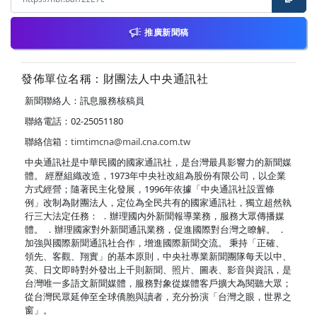
推廣新聞稿
發佈單位名稱：財團法人中央通訊社
新聞聯絡人：訊息服務核稿員
聯絡電話：02-25051180
聯絡信箱：
timtimcna@mail.cna.com.tw
中央通訊社是中華民國的國家通訊社，是台灣最具影響力的新聞媒
體。 經歷組織改造，1973年中央社改組為股份有限公司，以企業
方式經營；隨著民主化發展，1996年依據「中央通訊社設置條
例」改制為財團法人，定位為全民共有的國家通訊社，獨立超然執
行三大法定任務： ．辦理國內外新聞報導業務，服務大眾傳播媒
體。 ．辦理國家對外新聞通訊業務，促進國際對台灣之瞭解。 ．
加強與國際新聞通訊社合作，增進國際新聞交流。 秉持「正確、
領先、客觀、翔實」的基本原則，中央社專業新聞團隊每天以中、
英、日文即時對外發出上千則新聞、照片、圖表、影音與資訊，是
台灣唯一多語文新聞媒體，服務對象從媒體客戶擴大為閱聽大眾；
從台灣民眾延伸至全球僑胞與讀者，充分扮演「台灣之眼，世界之
窗」。