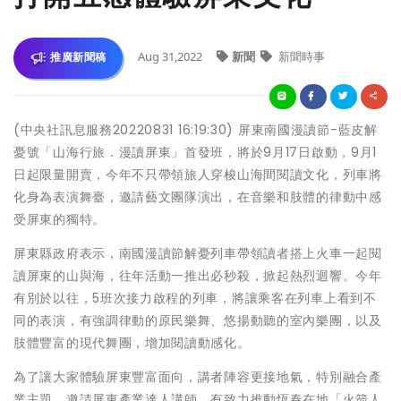
Aug 31,2022
新聞
新聞時事
推廣新聞稿
(中央社訊息服務20220831 16:19:30) 屏東南國漫讀節-藍皮解
憂號「山海行旅．漫讀屏東」首發班，將於9月17日啟動，9月1
日起限量開賣，今年不只帶領旅人穿梭山海間閱讀文化，列車將
化身為表演舞臺，邀請藝文團隊演出，在音樂和肢體的律動中感
受屏東的獨特。
屏東縣政府表示，南國漫讀節解憂列車帶領讀者搭上火車一起閱
讀屏東的山與海，往年活動一推出必秒殺，掀起熱烈迴響。今年
有別於以往，5班次接力啟程的列車，將讓乘客在列車上看到不
同的表演，有強調律動的原民樂舞、悠揚動聽的室內樂團，以及
肢體豐富的現代舞團，增加閱讀動感化。
為了讓大家體驗屏東豐富面向，講者陣容更接地氣，特別融合產
業主題，邀請屏東產業達人講師，有致力推動恆春在地「火箭人