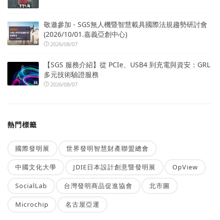
敬邀參加 - SGS無人機暨智慧載具國際法規趨勢研討會
(2026/10/01.嘉義亞創中心)
2026/08/07
【SGS 服務介紹】從 PCIe、USB4 到充電與資安：GRL
多元技術驗證服務
2026/08/07
熱門標籤
國際發明展
世界發明智慧財產聯盟總會
中國文化大學
JDIE日本設計創意暨發明展
OpView
SocialLab
台灣發明商品促進協會
北市圖
Microchip
名古屋亞運