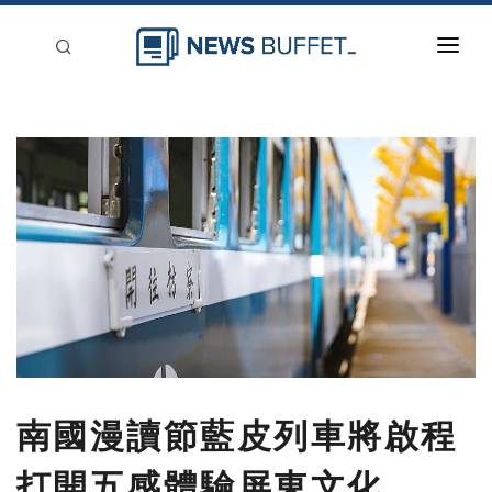
回到首頁
新聞稿分類
登入
刊登
南國漫讀節藍皮列車將啟程
打開五感體驗屏東文化