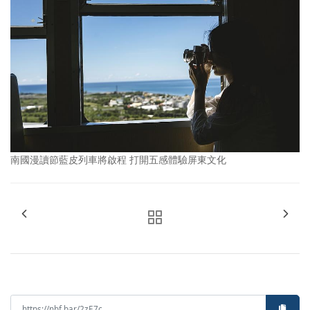
南國漫讀節藍皮列車將啟程 打開五感體驗屏東文化