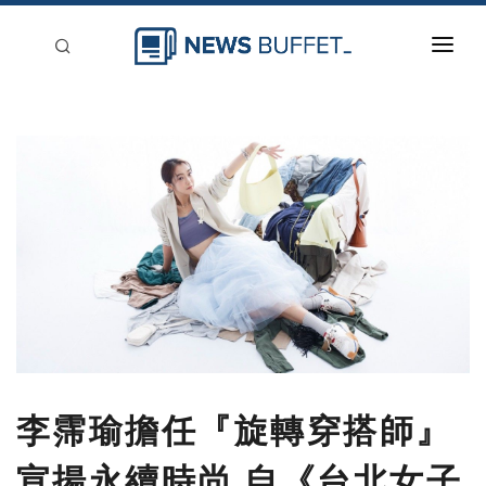
回到首頁
新聞稿分類
登入
刊登
李霈瑜擔任『旋轉穿搭師』
宣揚永續時尚 自《台北女子