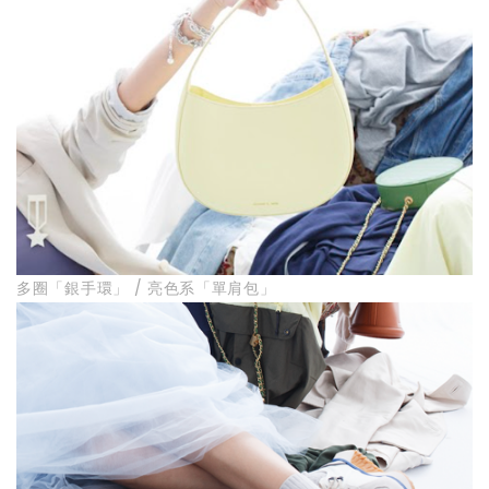
多圈「銀手環」 / 亮色系「單肩包」