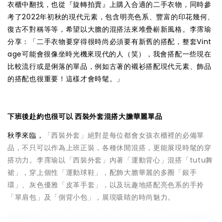
衣櫃中翻找，也從『旋轉拍賣』上購入合適的二手衣物，同時參
考了2022年初秋的現代元素，包含明亮色系、豐富的印花幾何、
復古不對稱等等，希望以大膽的混搭法來堆疊嶄新風格。李霈瑜
分享：「二手衣物要穿得很時尚必須要有新舊的搭配，整套Vint
age可能會很像坐時光機來現代的人（笑），我會搭配一些現在
比較流行或是俐落的單品，例如古著的襯衫搭配現代元素、飾品
的搭配也很重要！這樣才會時髦。」
下班後赴約也很可以 西裝外套混搭大膽華麗單品
秋季來臨，
「西裝外套」絕對是每位都會女孩衣櫃裡的必備 單
品，不只可以作為上班正裝，各種休閒混搭，更能展現時髦的穿
搭功力。李霈瑜以「西裝外套」內著「運動背心」混搭「tutu舞
裙」，穿上個性「運動球鞋」，配飾大膽華麗的多圈「銀手
環」、灰色優雅「皮革手套」，以及玩趣地搭配亮色系的手拎
「單肩包」及「側背小包」，展現吸睛的時尚魅力。