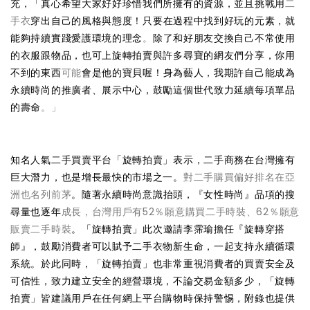
充，「真心希望大家好好珍惜我們所擁有的資源，並且挑戰用
二
手衣
穿出自己的風格與態度！只要在過程中找到好玩的元素，就
能夠持續實踐愛護環境的理念
。
除了和好朋友交換自己不常使用
的衣服跟物品，也可上旋轉拍賣與許多尋寶的網友們分享，你用
不到的東西
可能
會是他的寶貝喔！身為藝人，我期許自己能成為
永續時尚的推廣者、展示中心，鼓勵這個世代致力延續每項單品
的壽命
。」
知名人氣二手買賣平台「旋轉拍賣」表示，二手商務在台灣擁有
巨大潛力，也是增長最快的市場之一。
對二手購買偏好排名在亞
洲也名列前茅
。隨著永續時尚意識抬頭，『女性時尚』品項的搜
尋量也逐年
成長，台灣用戶有52％願意購買二手時裝、62％願意
販賣二手時裝
。「旋轉拍賣」此次邀請李霈瑜擔任『旋轉穿搭
師』，鼓勵消費者可以賦予二手衣物新生命，一起支持永續循環
系統。於此同時，「旋轉拍賣」也非常重視消費者的買賣安全及
可信性，致力建立安全的經營環境，不論交易金額多少，「旋轉
拍賣」皆建議用戶在任何網上平台購物時保持警惕，附錄也提供