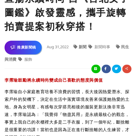
圖鑑》啟發靈感，攜手旋轉
拍賣提案初秋穿搭！
Aug 31,2022
新聞
新聞時事
民生
推廣新聞稿
與消費
服飾
李霈瑜鼓勵將永續時尚變成自己喜歡的態度與價值
李霈瑜自小家庭教育培養不浪費的習慣，長大後因熱愛潛水、探
索戶外的契機下，決定在生活中落實環境友善來保護她熱愛的土
地。身為女明星，有感每次穿搭亮相後的服裝更新汰換非常迅
速，李霈瑜認為：「我覺得『物盡其用』是永續最核心的觀念，
事實上我自己的衣櫃裡大多是二手衣服，到了一個年紀，斷捨離
是很重要的功課！當初也是因為正在進行斷捨離的人生練習，才