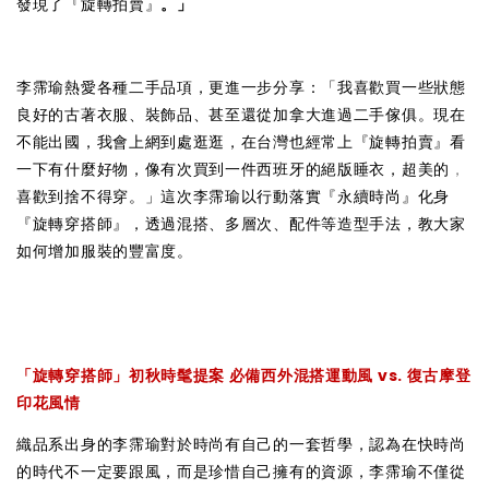
發現了『旋轉拍賣』
。」
李霈瑜熱愛各種二手品項，更進一步分享：「我喜歡買一些狀態
良好的古著衣服、裝飾品、甚至還從加拿大進過二手傢俱。現在
不能出國，我會上網到處逛逛，在台灣也經常上『旋轉拍賣』看
一下有什麼好物，像有次買到一件西班牙的絕版睡衣，超美的
，
喜歡到捨不得穿。」這次李霈瑜以行動落實『永續時尚』化身
『旋轉穿搭師』，透過混搭、多層次、配件等造型手法，教大家
如何增加服裝的豐富度。
「旋轉穿搭師」初秋時髦提案 必備西外混搭運動風 vs. 復古摩登
印花風情
織品系出身的李霈瑜對於時尚有自己的一套哲學，認為在快時尚
的時代不一定要跟風，而是珍惜自己擁有的資源，李霈瑜不僅從