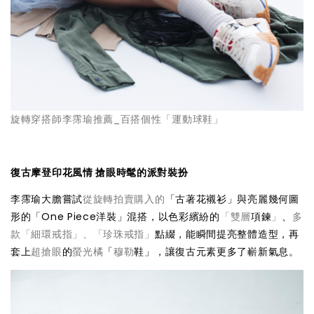
旋轉穿搭師李霈瑜推薦_百搭個性「運動球鞋」
復古摩登印花風情 搶眼時髦的派對裝扮
李霈瑜大膽嘗試
從旋轉拍賣購入的
「古著花襯衫」與亮麗幾何圖
形的「One Piece洋裝」混搭，以色彩繽紛的
「雙層
項鍊
」
、
多
款「細環戒指」、「珍珠戒指」
點綴，能瞬間提亮整體造型，再
套上
超搶眼
的
螢光橘
「
穆勒
鞋」，讓復古元素更多了嶄新氣息。