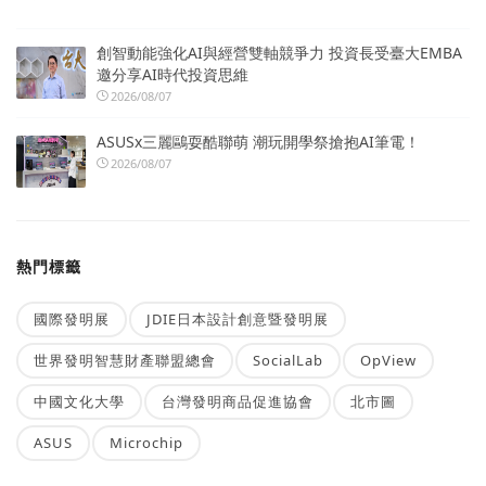
創智動能強化AI與經營雙軸競爭力 投資長受臺大EMBA
邀分享AI時代投資思維
2026/08/07
ASUSx三麗鷗耍酷聯萌 潮玩開學祭搶抱AI筆電！
2026/08/07
熱門標籤
國際發明展
JDIE日本設計創意暨發明展
世界發明智慧財產聯盟總會
SocialLab
OpView
中國文化大學
台灣發明商品促進協會
北市圖
ASUS
Microchip