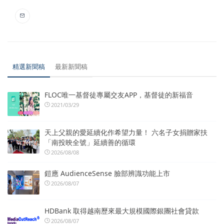
精選新聞稿
最新新聞稿
FLOC唯一基督徒專屬交友APP，基督徒的新福音
2021/03/29
天上父親的愛延續化作希望力量！ 六名子女捐贈家扶
「南投映全號」延續善的循環
2026/08/08
鎧應 AudienceSense 臉部辨識功能上市
2026/08/07
HDBank 取得越南歷來最大規模國際銀團社會貸款
2026/08/07