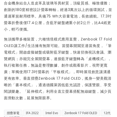
合金機身結合人造皮革及玻璃等異材質，頂級質感、極致優雅；
創新的180度精密設計螢幕轉軸，經過3萬次以上的循環測試，並
通過軍規耐用標準。具備75 Wh大容量電池，長效續航。17.3吋
螢幕折疊後僅17.4公厘，含藍牙鍵盤總重小於2公斤，比A4紙更
小，輕巧便攜。
無須攜帶多種裝置，六種情境模式應用直覺，Zenbook 17 Fold
OLED讓工作/生活擁有無限可能。當螢幕開闔至適當角度，「筆
電模式」開啟虛擬鍵盤或吸附藍牙鍵盤，快速切換視訊會議、瀏
覽網頁；亦能完全展開螢幕，連接藍牙鍵盤轉為「桌機模式」，
執行複雜任務，無論是整理數據、創作或觀看影片，視野更寬
廣；單獨使用17.3吋螢幕的「平板模式」，即時展現創意讓溝通
更有效率。垂直摺疊Zenbook 17 Fold OLED，搖身一變美觀清
晰的「書本模式」，通過德國萊因低藍光認證，保護雙眼、享受
閱讀樂趣。「延伸模式」利用全直立螢幕搭配無線鍵盤，減少頁
面滑動次數，延展無限眼界。
摺疊筆電
IFA 2022
Intel Evo
Zenbook 17 Fold OLED
12代