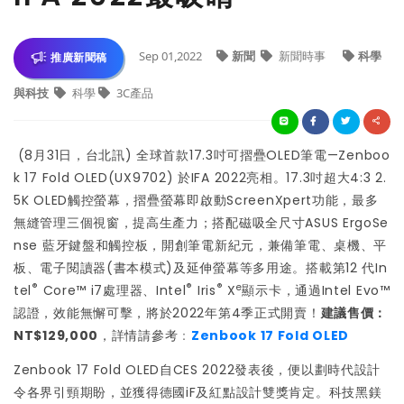
Sep 01,2022
新聞
新聞時事
科學
推廣新聞稿
與科技
科學
3C產品
(8月31日，台北訊) 全球首款17.3吋可摺疊OLED筆電—Zenboo
k 17 Fold OLED(UX9702) 於IFA 2022亮相。17.3吋超大4:3 2.
5K OLED觸控螢幕，摺疊螢幕即啟動ScreenXpert功能，最多
無縫管理三個視窗，提高生產力；搭配磁吸全尺寸ASUS ErgoSe
nse 藍牙鍵盤和觸控板，開創筆電新紀元，兼備筆電、桌機、平
板、電子閱讀器(書本模式)及延伸螢幕等多用途。搭載第12 代In
®
®
®
e
tel
Core™ i7處理器、Intel
Iris
X
顯示卡，通過Intel Evo™
認證，效能無懈可擊，將於2022年第4季正式開賣！
建議售價：
NT$129,000
，詳情請參考
：
Zenbook 17 Fold OLED
Zenbook 17 Fold OLED自CES 2022發表後，便以劃時代設計
令各界引頸期盼，並獲得德國iF及紅點設計雙獎肯定。科技黑鎂