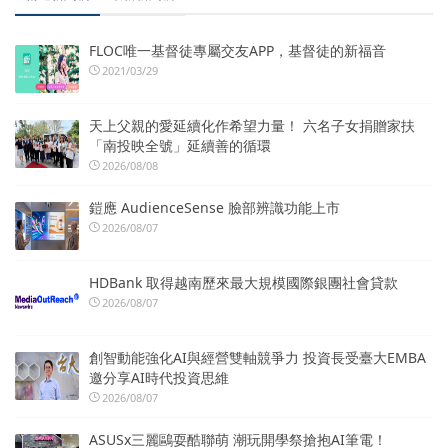
FLOC唯一基督徒專屬交友APP，基督徒的新福音
2021/03/29
天上父親的愛延續化作希望力量！ 六名子女捐贈家扶
「南投映全號」延續善的循環
2026/08/08
鎧應 AudienceSense 臉部辨識功能上市
2026/08/07
HDBank 取得越南歷來最大規模國際銀團社會貸款
2026/08/07
創智動能強化AI與經營雙軸競爭力 投資長受臺大EMBA
邀分享AI時代投資思維
2026/08/07
ASUSx三麗鷗耍酷聯萌 潮玩開學祭搶抱AI筆電！