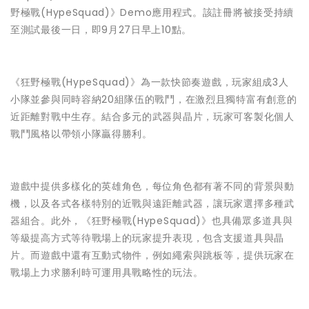
野極戰(HypeSquad)》Demo應用程式。該註冊將被接受持續
至測試最後一日，即9月27日早上10點。
《狂野極戰(HypeSquad)》為一款快節奏遊戲，玩家組成3人
小隊並參與同時容納20組隊伍的戰鬥，在激烈且獨特富有創意的
近距離對戰中生存。結合多元的武器與晶片，玩家可客製化個人
戰鬥風格以帶領小隊贏得勝利。
遊戲中提供多樣化的英雄角色，每位角色都有著不同的背景與動
機，以及各式各樣特別的近戰與遠距離武器，讓玩家選擇多種武
器組合。此外，《狂野極戰(HypeSquad)》也具備眾多道具與
等級提高方式等待戰場上的玩家提升表現，包含支援道具與晶
片。而遊戲中還有互動式物件，例如繩索與跳板等，提供玩家在
戰場上力求勝利時可運用具戰略性的玩法。