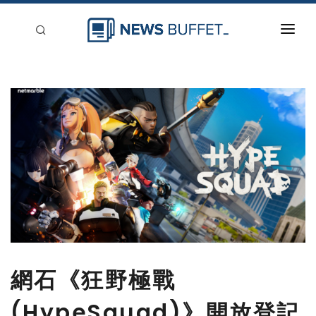
回到首頁
新聞稿分類
登入
刊登
網石《狂野極戰
(HypeSquad)》開放登記