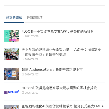
精選新聞稿
最新新聞稿
FLOC唯一基督徒專屬交友APP，基督徒的新福音
2021/03/29
天上父親的愛延續化作希望力量！ 六名子女捐贈家扶
「南投映全號」延續善的循環
2026/08/08
鎧應 AudienceSense 臉部辨識功能上市
2026/08/07
HDBank 取得越南歷來最大規模國際銀團社會貸款
2026/08/07
創智動能強化AI與經營雙軸競爭力 投資長受臺大EMBA