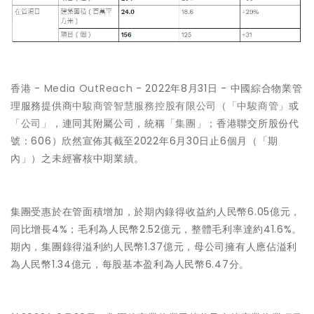
香港 -
Media OutReach
- 2022年8月31日 - 中國綜合物業管
理服務提供商
中駿商管智慧服務控股有限公司
（
「中駿商管」
或
「公司」
，連同其附屬公司，統稱
「集團」
；香港聯交所股份代
號：606）欣然宣佈其截至2022年6月30日止6個月（「期
內」）之未經審核中期業績。
集團受惠於在管面積增加，於期內錄得收益約人民幣6.05億元，
同比增長4%；毛利為人民幣2.52億元，整體毛利率達約41.6%。
期內，集團錄得溢利約人民幣1.37億元，母公司擁有人應佔溢利
為人民幣1.34億元，每股基本盈利為人民幣6.47分。