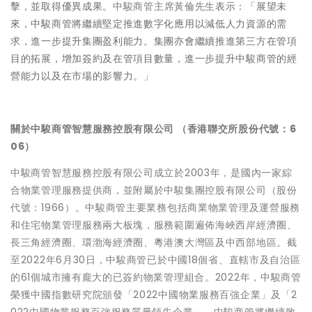
擊，並取得優異成果。
中駿商管主席黃倫先生
表示：「展望未
來，中駿商管將繼續堅定推進數字化應用以減低人力資源的需
求，進一步提升集團盈利能力。集團亦會繼續推進第三方在管項
目的拓展，增加簽約及在管項目數量，進一步提升中駿商管的經
營能力以及在市場的影響力。」
關於中駿商管智慧服務控股有限公司 （香港聯交所股份代號：6
06）
中駿商管智慧服務控股有限公司成立於2003年，是國內一家綜
合物業管理服務提供商，並附屬於中駿集團控股有限公司（股份
代號：1966）。中駿商管主要業務包括商業物業管理及運營服務
和住宅物業管理服務兩大板塊，服務範圍遍佈海峽西岸經濟圈、
長三角經濟圈、環渤海經濟圈、粵港澳大灣區及中西部地區。截
至2022年6月30日，中駿商管已於中國18個省、直轄市及自治區
的61個城市擁有龐大的已簽約物業管理組合。2022年，中駿商管
榮獲中國指數研究院頒發「2022中國物業服務百強企業」及「2