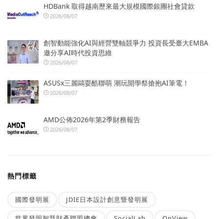
HDBank 取得越南歷來最大規模國際銀團社會貸款
2026/08/07
創智動能強化AI與經營雙軸競爭力 投資長受臺大EMBA
邀分享AI時代投資思維
2026/08/07
ASUSx三麗鷗耍酷聯萌 潮玩開學祭搶抱AI筆電！
2026/08/07
AMD公佈2026年第2季財務報告
2026/08/07
熱門標籤
國際發明展
JDIE日本設計創意暨發明展
世界發明智慧財產聯盟總會
SocialLab
OpView