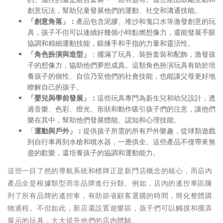
創意玩法，幫助兒童發展他們的運動、社交和溝通技能。
「
創意角落」：
產品包含泥膠、堆沙和鬼口水等激發創意的玩
具，孩子不但可以連續好幾個小時點燃想像力，還能發展手眼
協調和精細運動技能，鍛煉手和手指的力量和靈活性。
「
角色扮演與造型」
：擺滿了玩具、裝扮套裝和配飾，激發孩
子的想像力，協助他們夢想成真。這類角色扮演玩具有助於培
養孩子的個性、自信乃至他們的社會技能，也能讓父母更好地
瞭解自己的孩子。
「
嬰兒與學前發展」：
這些玩具專門為新生兒和幼兒設計，透
過音樂、色彩、燈光、形狀和動作吸引孩子們的注意，讓他們
樂在其中，幫助他們發展體能、認知和心理技能。
「
運動與戶外」：
提供孩子所需的所有戶外樂趣，從球類遊戲
到自行車再到水槍和噴水器，一應俱全。這些產品不僅帶來無
盡的歡樂，還培養孩子的協調和運動能力。
這些一目了然的導航系統和標牌正是新門店概念的核心，而店內
產品全是根據類型而非品牌進行分類。例如，店內的遙控車區陳
列了所有品牌的遙控車，有助節省顧客選購的時間，簡化整體購
物過程。不但如此，新店還設置遊樂區，孩子們可以觸摸和擺弄
展示的玩具，大大提升他們的店內體驗。