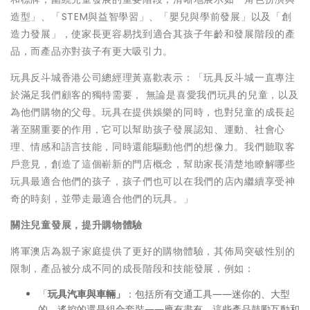
造型」、「STEM與益智學習」、「嬰兒與學前發展」以及「創
造力發展」，使家長更容易找到適合其孩子年齡和發展階段的產
品，而產品亦對孩子有更大吸引力。
玩具反斗城香港公司總經理黃嘉歡表示：「玩具反斗城一直專注
於滿足我們顧客的獨特需要， 無論是喜愛我們玩具的兒童，以及
為他們購物的父母。玩具在提供娛樂的同時，也對兒童的成長起
著至關重要的作用，它可以幫助孩子發展認知、運動、社會心
理、情感和語言技能，同時還能驅動他們的想像力。我們聽取客
戶意見，創造了這個嶄新的門店概念，幫助家長清楚地瞭解哪些
玩具最適合他們的孩子，孩子們也可以在我們的店內繼續享受神
奇的時刻，並帶走最適合他們的玩具。」
關注兒童發展，提升購物體驗
將軍澳店為親子家庭提供了更好的購物體驗，其佈局突破性別的
限制，產品被分成不同的成長階段和技能發展，例如：
「
玩具汽車與車輛」
：包括所有交通工具——迷你的、大型
的、遙控的還是組合套裝——應有盡有。這些產品鼓勵互動和