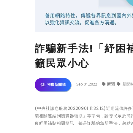
詐騙新手法!「紓困
籲民眾小心
Sep 01,2022
新聞
新聞
推廣新聞稿
(中央社訊息服務20220901 11:32:12)
製相關連結到瀏覽器領取」等字句，誘導民眾於簡
疫紓困補貼相關簡訊，都是詐騙釣魚新手法，勿點