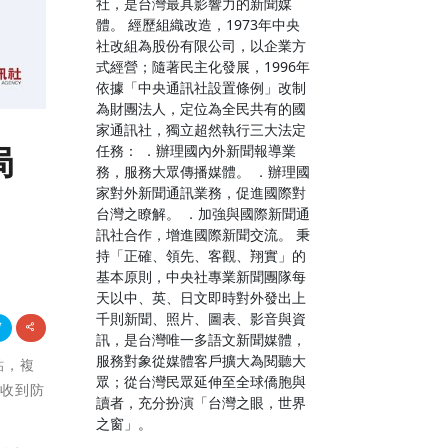
社，是台灣最具影響力的新聞媒
體。 經歷組織改造，1973年中央
社改組為股份有限公司，以企業方
式經營；隨著民主化發展，1996年
依據「中央通訊社設置條例」改制
為財團法人，定位為全民共有的國
家通訊社，獨立超然執行三大法定
局
任務： ．辦理國內外新聞報導業
務，服務大眾傳播媒體。 ．辦理國
家對外新聞通訊業務，促進國際對
台灣之瞭解。 ．加強與國際新聞通
訊社合作，增進國際新聞交流。 秉
持「正確、領先、客觀、翔實」的
基本原則，中央社專業新聞團隊每
天以中、英、日文即時對外發出上
千則新聞、照片、圖表、影音與資
訊，是台灣唯一多語文新聞媒體，
服務對象從媒體客戶擴大為閱聽大
貼，複
眾；從台灣民眾延伸至全球僑胞與
若收到防
讀者，充分扮演「台灣之眼，世界
之窗」。