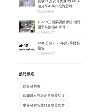
競爭力 投資長受臺大EMBA
邀分享AI時代投資思維
2026/08/07
ASUSx三麗鷗耍酷聯萌 潮玩
開學祭搶抱AI筆電！
2026/08/07
AMD公佈2026年第2季財務
報告
2026/08/07
熱門標籤
國際發明展
JDIE日本設計創意暨發明展
世界發明智慧財產聯盟總會