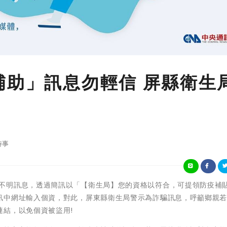
補助」訊息勿輕信 屏縣衛生
時事
近期流傳許多不明訊息，透過簡訊以「【衛生局】您的資格以符合，可提領防疫補
訊中網址輸入個資，對此，屏東縣衛生局警示為詐騙訊息，呼籲鄉親
連結，以免個資被盜用!