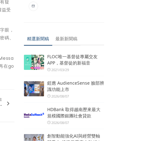
抱有疑
權益受
等字眼，
號密碼、
精選新聞稿
最新新聞稿
FLOC唯一基督徒專屬交友
essa
APP，基督徒的新福音
再在go
2021/03/29
鎧應 AudienceSense 臉部辨
識功能上市
2026/08/07
篇
.
HDBank 取得越南歷來最大
規模國際銀團社會貸款
2026/08/07
創智動能強化AI與經營雙軸