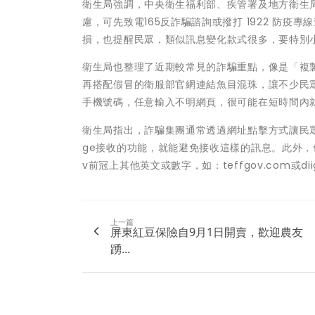
衛生局強調，中央衛生福利部、疾管署及地方衛生
慮，可先致電165反詐騙諮詢或撥打 1922 防
損，也提醒民眾，類似訊息變化款式很多，要特別小
衛生局也整理了近期較常見的詐騙重點，像是「複
再搭配假冒的衛服部官網連結魚目混珠，讓不少民
手機號碼，任意輸入不明網頁，很可能在短時間內
衛生局指出，詐騙集團通常透過網址點擊方式讓民眾填
ge接收的功能，就能避免接收這樣的訊息。此外，也
v前冠上其他英文或數字，如：teffgov.com或di
上一篇
屏東紅豆保險自9月1日開賣，歡迎農友
踴...