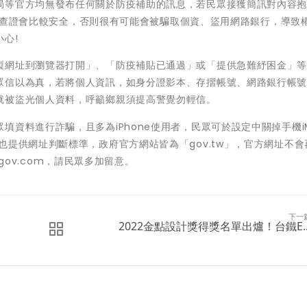
局等官方均無發布任何關於防疫補助的訊息，若民眾接獲簡訊對內容
疫專線查證會比較安全，否則很有可能會被騙取個資、盜用網路銀行，導致
心!
製網址到瀏覽器打開」、「防疫補貼已通過」或「提供急難紓困金」
眾信以為真，若將個人資訊，如身分證影本、存摺帳號、網路銀行帳
就被盜光個人資料，呼籲鄉親須提高警覺勿輕信。
資料進行詐騙，且多為iPhone使用者，民眾可於設定中關掉手機iM
提供網址判斷標準，政府官方網站皆為「gov.tw」，官方網址不會
igov.com，請民眾多加留意。
下一
2022金點設計獎得獎名單出爐！台鐵E..