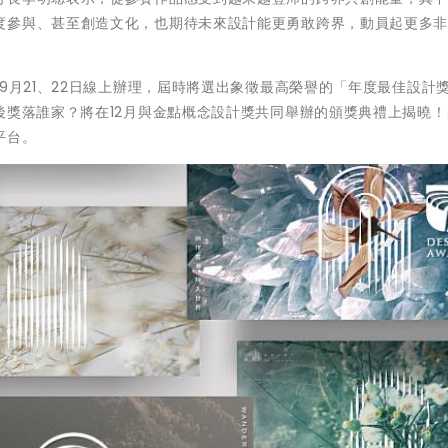
度參與、甚至創造文化，也期待未來設計能更勇敢跨界，動員起更多
9月21、22日線上辦理，屆時將選出象徵最高榮譽的「年度最佳設計
後獎落誰家？將在12月與金點概念設計獎共同舉辦的頒獎典禮上揭曉
平台。