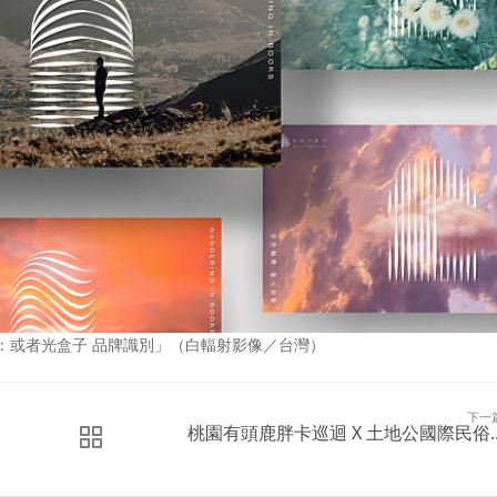
館：或者光盒子 品牌識別」（白輻射影像／台灣）
下一
桃園有頭鹿胖卡巡迴 X 土地公國際民俗..