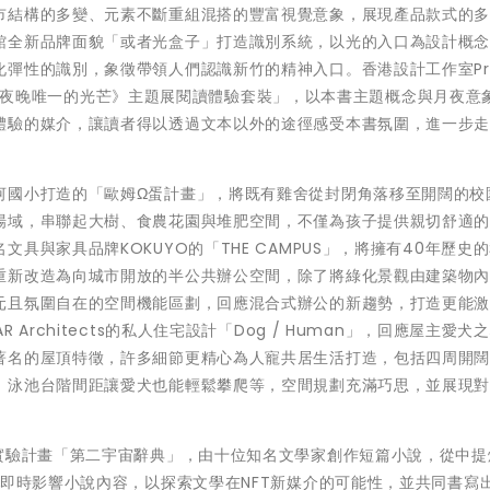
市結構的多變、元素不斷重組混搭的豐富視覺意象，展現產品款式的
館全新品牌面貌「或者光盒子」打造識別系統，以光的入口為設計概
彈性的識別，象徵帶領人們認識新竹的精神入口。香港設計工作室Pro
《月亮是夜晚唯一的光芒》主題展閱讀體驗套裝」，以本書主題概念與月夜意
體驗的媒介，讓讀者得以透過文本以外的途徑感受本書氛圍，進一步
河國小打造的「歐姆Ω蛋計畫」，將既有雞舍從封閉角落移至開闊的校
場域，串聯起大樹、食農花園與堆肥空間，不僅為孩子提供親切舒適
具與家具品牌KOKUYO的「THE CAMPUS」，將擁有40年歷史
重新改造為向城市開放的半公共辦公空間，除了將綠化景觀由建築物
元且氛圍自在的空間機能區劃，回應混合式辦公的新趨勢，打造更能
Architects的私人住宅設計「Dog / Human」，回應屋主愛犬
著名的屋頂特徵，許多細節更精心為人寵共居生活打造，包括四周開
，泳池台階間距讓愛犬也能輕鬆攀爬等，空間規劃充滿巧思，並展現
實驗計畫「第二宇宙辭典」，由十位知名文學家創作短篇小說，從中提煉2
會即時影響小說內容，以探索文學在NFT新媒介的可能性，並共同書寫