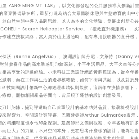
YANG MING MT. LAB」，以文化部發起的公共服務導入創新計
年的廢棄警備駐在所，重新打造為結合大眾體驗休憩與生態教育的山中
，於自然生態中導入品牌思維、以人為本的文化體驗，發展出創新公
HELI - Search Helicopter Service」（搜救直升機服務），
合作建立搜救網絡，當人員於山上遇險時，配有專用接收器的直升機
Renne Angelvuo）、澳洲設計師丹尼．文萊特（Danny Ve
示對於參賽作品的高水準感到印象深刻，小至生活用品、大至火車等公
次相當享受的評選經驗。小米科技工業設計總監黃蘇雁認為，從今年
此減弱，而在工作與生活的邊界模糊後，如何平衡與共融，以及對於
CL科技集團設計創新中心總經理李炫弘則觀察，這兩年在疫情影響下，
心療癒、寵物相關產品等面向，皆展現了蓬勃的設計創意發展。
行長太刀川英輔，提到評選時自己首重設計的基本功與品質，接著檢視設
響力。空間設計類評審、巴西建築師Arthur Guimarães表示
體的精細程度也令他印象深刻。建築師邱文傑則觀察，今年各地有許
小而巨大」的力量，不只空間本身，更在思考什麼樣的設計，能為社
行長李明璁表示，從參賽作品感受到越來越豐沛的跨界共創能量，其