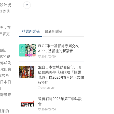
點設計獎
頒獎典
團，在
精選新聞稿
最新新聞稿
評審克
FLOC唯一基督徒專屬交友
出線。
APP，基督徒的新福音
合式的視
2021/03/29
人都成為
源自日本宮城縣仙台市、頂
商永田良
級傳統美學花魁體驗「極麗
鞣製與
花魁」自2026年8月起正式開
。日本日
放預約
列
2026/08/06
台灣帶來
遠傳召開2026年第二季法說
會
2026/08/06
隱形的