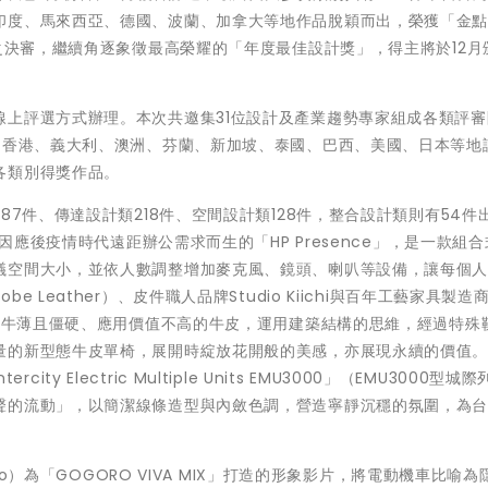
印度、馬來西亞、德國、波蘭、加拿大等地作品脫穎而出，榮獲「金
辦之決審，繼續角逐象徵最高榮耀的「年度最佳設計獎」，得主將於12月
線上評選方式辦理。本次共邀集31位設計及產業趨勢專家組成各類評審
、香港、義大利、澳洲、芬蘭、新加坡、泰國、巴西、美國、日本等地
各類別得獎作品。
87件、傳達設計類218件、空間設計類128件，整合設計類則有54件
）因應後疫情時代遠距辦公需求而生的「HP Presence」，是一款組
議空間大小，並依人數調整增加麥克風、鏡頭、喇叭等設備，讓每個
Leather）、皮件職人品牌Studio Kiichi與百年工藝家具製造
戶和牛薄且僵硬、應用價值不高的牛皮，運用建築結構的思維，經過特殊
量的新型態牛皮單椅，展開時綻放花開般的美感，亦展現永續的價值
ity Electric Multiple Units EMU3000」（EMU3000型城際
聲的流動」，以簡潔線條造型與內斂色調，營造寧靜沉穩的氛圍，為
io）為「GOGORO VIVA MIX」打造的形象影片，將電動機車比喻為