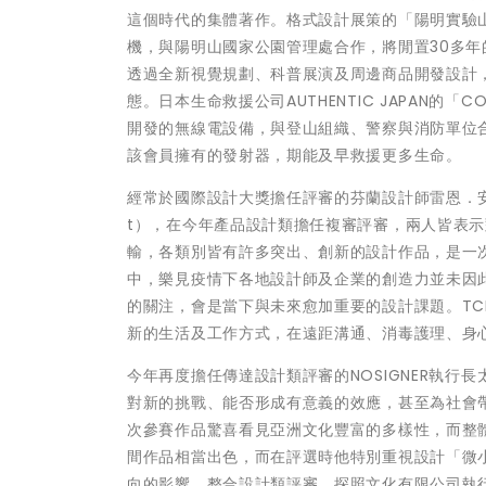
這個時代的集體著作。格式設計展策的「陽明實驗山屋 
機，與陽明山國家公園管理處合作，將閒置30多
透過全新視覺規劃、科普展演及周邊商品開發設計
態。日本生命救援公司AUTHENTIC JAPAN的「COCO
開發的無線電設備，與登山組織、警察與消防單位
該會員擁有的發射器，期能及早救援更多生命。
經常於國際設計大獎擔任評審的芬蘭設計師雷恩．安傑沃（
t），在今年產品設計類擔任複審評審，兩人皆表
輸，各類別皆有許多突出、創新的設計作品，是一
中，樂見疫情下各地設計師及企業的創造力並未因
的關注，會是當下與未來愈加重要的設計課題。T
新的生活及工作方式，在遠距溝通、消毒護理、身
今年再度擔任傳達設計類評審的NOSIGNER執
對新的挑戰、能否形成有意義的效應，甚至為社會帶來影
次參賽作品驚喜看見亞洲文化豐富的多樣性，而整
間作品相當出色，而在評選時他特別重視設計「微
向的影響。整合設計類評審、探照文化有限公司執