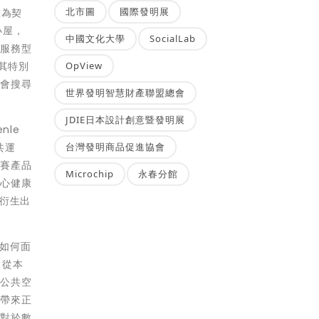
北市圖
國際發明展
畫為契
小屋，
中國文化大學
SocialLab
共服務型
OpView
以其特別
，會搜尋
世界發明智慧財產聯盟總會
JDIE日本設計創意暨發明展
nle
台灣發明商品促進協會
共運
參賽產品
Microchip
永春分館
身心健康
衍生出
計如何面
，從本
多公共空
會帶來正
中對於數