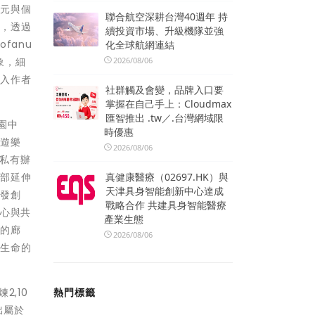
多元與個
聯合航空深耕台灣40週年 持
念，透過
續投資市場、升級機隊並強
fanu
化全球航網連結
2026/08/06
象，細
走入作者
社群觸及會變，品牌入口要
掌握在自己手上：Cloudmax
匯智推出 .tw／.台灣網域限
園中
時優惠
的遊樂
2026/08/06
的私有辦
真健康醫療（02697.HK）與
內部延伸
天津具身智能創新中心達成
激發創
戰略合作 共建具身智能醫療
之心與共
產業生態
闊的廊
2026/08/06
對生命的
熱門標籤
,10
出屬於