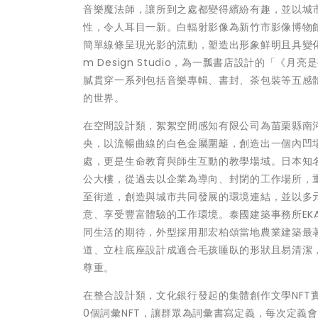
音樂魔法師，讓所到之處都變得繽紛有趣，並以城
性，令人耳目一新。白輻射影像為新竹市影像博物
簡單線條呈現光影的流動，塑造出形象鮮明且具變化
m Design Studio，為一瓢書店設計的「
膩貫穿一系列包括音樂專輯、書封、茶包裝等五感
的世界。
在空間設計類，絮絮空間感知有限公司為苗栗縣南
央，以流暢曲線的白色金屬圍籬，創造出一個內凹
處，更是生命教育與師生互動的教學場域。日本知名文
公大樓，從過去以企業為導向、封閉的工作場所，
至街道，創造與城市共同發展的環境連結，並以多
意、享受豐富體驗的工作環境。泰國建築事務所EKAR 
同生活的期待，外型採用那宏柏頌當地農業建築最
道、立柱底座設計成適合毛孩睡臥的形狀且易清潔
尊重。
在整合設計類，文化銀行發起的集體創作文學NFT
0個詞彙NFT，讓群眾為詞彙書寫定義，每次定義