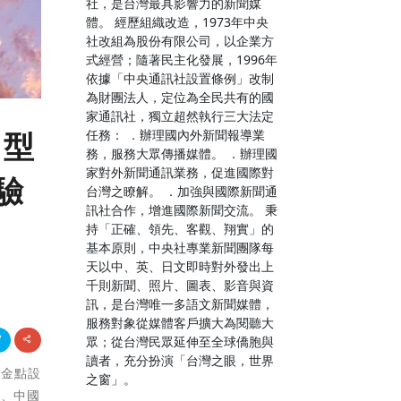
社，是台灣最具影響力的新聞媒
體。 經歷組織改造，1973年中央
社改組為股份有限公司，以企業方
式經營；隨著民主化發展，1996年
依據「中央通訊社設置條例」改制
為財團法人，定位為全民共有的國
家通訊社，獨立超然執行三大法定
任務： ．辦理國內外新聞報導業
0型
務，服務大眾傳播媒體。 ．辦理國
家對外新聞通訊業務，促進國際對
驗
台灣之瞭解。 ．加強與國際新聞通
訊社合作，增進國際新聞交流。 秉
持「正確、領先、客觀、翔實」的
基本原則，中央社專業新聞團隊每
天以中、英、日文即時對外發出上
千則新聞、照片、圖表、影音與資
訊，是台灣唯一多語文新聞媒體，
服務對象從媒體客戶擴大為閱聽大
眾；從台灣民眾延伸至全球僑胞與
讀者，充分扮演「台灣之眼，世界
的金點設
之窗」。
灣、中國