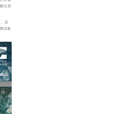
非數位原
獎」及
！獎項最