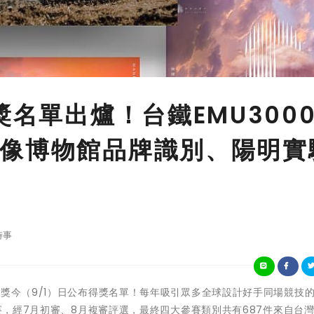
獎名單出爐！台鐵EMU300
像博物館品牌識別、陽明實
時事
022金點設計獎今（9/1）日公布得獎名單！每年吸引眾多全球設計好手同場競技
參賽，經7月初審、8月複審評選，最終四大參賽類別共有687件來自台