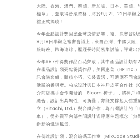
大陸、香港、澳門、泰國、新加坡、日本、美國、
標章」，並取得晉級資格，將於9月21、22日舉
禮正式揭曉！
今年金點設計獎因應全球疫情影響，複、決審皆以
8月18日舉辦之複審會議上，來自台灣、中國大陸
服時差、跨海連線，歷經長時間密集討論，評選出
今年687件得獎作品百花齊放，其中產品設計類有2
在產品設計類亮點得獎作品，美國惠普（HP Inc.
訊會議套組，體積小巧、安裝靈活，可適應不同會
活躍的參與者。柏成設計與日本神戶皮革合作社（Kobe 
介商店攜手合作開發的「Bloom 椅子」，將神
縫合，設計出具韌性、可折疊，亦能支撐起人體重
立（Hitachi, Ltd.）與台鐵合作，為台灣設計的「Interc
車），從外觀至內部空間設計皆呼應主題概念「無
嶄新的鐵道風景。
在傳達設計類，混合編碼工作室（MixCode Stud