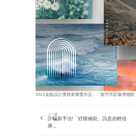
2022金點設計獎標章獲獎作品：「新竹市影像博物
上一篇
詐騙新手法!「紓困補助」訊息勿輕信
屏...