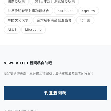
國際發明展
JDIE日本設計創意暨發明展
世界發明智慧財產聯盟總會
SocialLab
OpView
中國文化大學
台灣發明商品促進協會
北市圖
ASUS
Microchip
NEWSBUFFET 新聞稿自助吧
新聞稿的好去處，三分鐘上稿完成，最快接觸最多讀者的方案！
刊登新聞稿