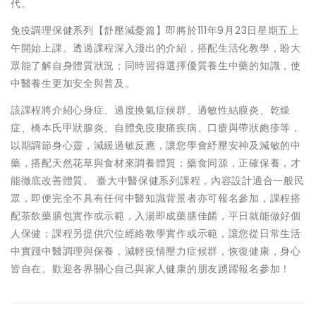
代。
免疫調理保健系列【舒壓減憂篇】即將於111年9月23日星期五上
午開始上課。透過課程深入淺出的介紹，搭配生活化教學，盼大
眾能了解自身體質狀況；同時習得選擇優質養生中藥的知識，使
中醫養生更加安全與普及。
該課程將介紹心身症、過度換氣症候群、過敏性結膜炎、乾燥
症、橋本氏甲狀腺炎、自體免疫痠痛疾病、口瘡與帶狀皰疹等，
以期調節身心靈，減緩過敏反應，讓您學會紓壓安神及減敏的中
藥，搭配天然花草與食材來調養體質；藥食同源，正確保養，才
能徹底改善體質。 臺大中醫保健系列課程，內容設計適合一般民
眾，即便完全不具有任何中醫知識背景者亦可報名參加，課程搭
配茶飲藥膳包實作或示範，入湯即成藥膳佳餚，平日就能做好個
人保健；課程另提供穴位經絡教學實作或示範，讓您從日常生活
中實踐中醫調理與保養，減輕疫情壓力症候群，恢復健康，身心
皆自在。歡迎各界關心自己與家人健康的朋友踴躍報名參加！