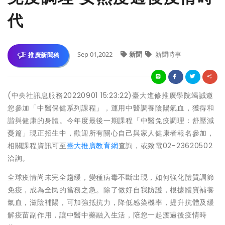
代
Sep 01,2022
新聞
新聞時事
推廣新聞稿
(中央社訊息服務20220901 15:23:22)臺大進修推廣學院竭誠邀
您參加「中醫保健系列課程」，運用中醫調養陰陽氣血，獲得和
諧與健康的身體。今年度最後一期課程「中醫免疫調理：舒壓減
憂篇」現正招生中，歡迎所有關心自己與家人健康者報名參加，
相關課程資訊可至
臺大推廣教育網
查詢，或致電02-23620502
洽詢。
全球疫情尚未完全趨緩，變種病毒不斷出現，如何強化體質調節
免疫，成為全民的當務之急。除了做好自我防護，根據體質補養
氣血，滋陰補陽，可加強抵抗力，降低感染機率，提升抗體及緩
解疫苗副作用，讓中醫中藥融入生活，陪您一起渡過後疫情時