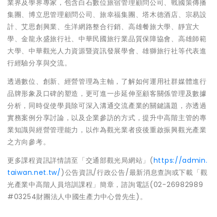
業界及學界專家，包含白石數位旅宿管理顧問公司、戰國策傳播
集團、博立思管理顧問公司、旅幸福集團、塔木德酒店、宗易設
計、艾思創興業、生洋網路整合行銷、高雄餐旅大學、靜宜大
學、金龍永盛旅行社、中華民國旅行業品質保障協會、高雄師範
大學、中華觀光人力資源暨資訊發展學會、雄獅旅行社等代表進
行經驗分享與交流。
透過數位、創新、經營管理為主軸，了解如何運用社群媒體進行
品牌形象及口碑的塑造，更可進一步延伸至顧客關係管理及數據
分析，同時促使學員除可深入溝通交流產業的關鍵議題，亦透過
實務案例分享討論，以及企業參訪的方式，提升中高階主管的專
業知識與經營管理能力，以作為觀光業者疫後重啟振興觀光產業
之方向參考。
更多課程資訊詳情請至「交通部觀光局網站」(
https://admin.
taiwan.net.tw/
)公告資訊/行政公告/最新消息查詢或下載「觀
光產業中高階人員培訓課程」簡章，諮詢電話(02-26982989
#03254財團法人中國生產力中心曾先生)。