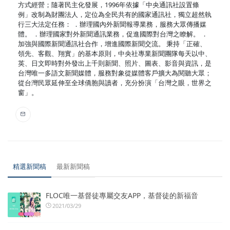
方式經營；隨著民主化發展，1996年依據「中央通訊社設置條
例」改制為財團法人，定位為全民共有的國家通訊社，獨立超然執
行三大法定任務： ．辦理國內外新聞報導業務，服務大眾傳播媒
體。 ．辦理國家對外新聞通訊業務，促進國際對台灣之瞭解。 ．
加強與國際新聞通訊社合作，增進國際新聞交流。 秉持「正確、
領先、客觀、翔實」的基本原則，中央社專業新聞團隊每天以中、
英、日文即時對外發出上千則新聞、照片、圖表、影音與資訊，是
台灣唯一多語文新聞媒體，服務對象從媒體客戶擴大為閱聽大眾；
從台灣民眾延伸至全球僑胞與讀者，充分扮演「台灣之眼，世界之
窗」。
精選新聞稿
最新新聞稿
FLOC唯一基督徒專屬交友APP，基督徒的新福音
2021/03/29