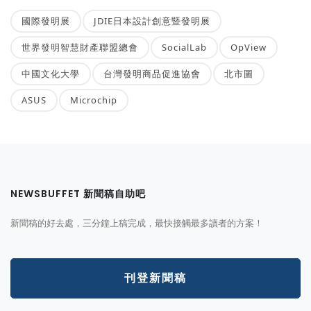
國際發明展
JDIE日本設計創意暨發明展
世界發明智慧財產聯盟總會
SocialLab
OpView
中國文化大學
台灣發明商品促進協會
北市圖
ASUS
Microchip
NEWSBUFFET 新聞稿自助吧
新聞稿的好去處，三分鐘上稿完成，最快接觸最多讀者的方案！
刊登新聞稿