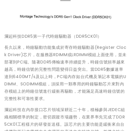
瀾起科技DDR5第一子代時鐘驅動器（DDR5CK01）
長久以來，時鐘驅動功能集成於寄存時鐘驅動器(Register Cloc
k Driver)芯片，在服務器RDIMM或LRDIMM模組上面使用，並未
部署到PC端。隨著DDR5傳輸速率持續提升，時鐘信號頻率越來
越高，時鐘信號的完整性問題變得日益突出。當DDR5數據速率
達到6400MT/s及以上時，PC端內存如台式機及筆記本電腦的U
DIMM、SODIMM模組，須採用一顆專用的時鐘驅動芯片來對內
存模組上的時鐘信號進行緩衝再驅動，才能滿足高速時鐘信號的
完整性和可靠性要求。
瀾起科技在內存接口芯片領域深耕近二十年，積極參與JEDEC組
織相關標準的制定，密切跟蹤市場趨勢，在業界率先完成了DDR
5CK01工程樣片的研發並送樣。該芯片的主要功能是緩衝來自台