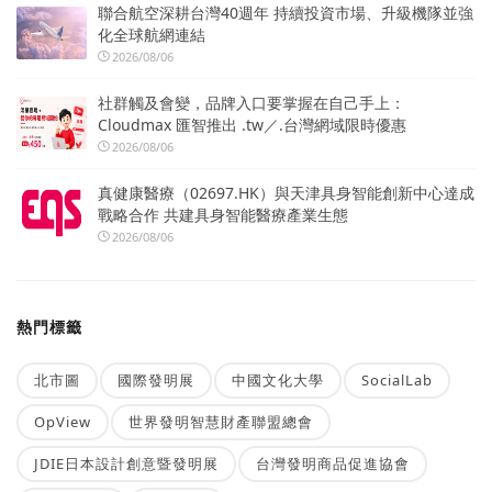
聯合航空深耕台灣40週年 持續投資市場、升級機隊並強
化全球航網連結
2026/08/06
社群觸及會變，品牌入口要掌握在自己手上：
Cloudmax 匯智推出 .tw／.台灣網域限時優惠
2026/08/06
真健康醫療（02697.HK）與天津具身智能創新中心達成
戰略合作 共建具身智能醫療產業生態
2026/08/06
熱門標籤
北市圖
國際發明展
中國文化大學
SocialLab
OpView
世界發明智慧財產聯盟總會
JDIE日本設計創意暨發明展
台灣發明商品促進協會