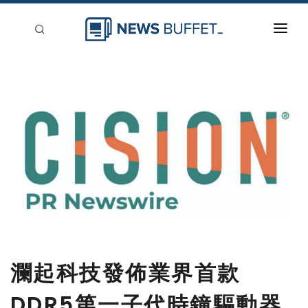
回到首頁
新聞稿分類
登入
刊登
瀾起科技發佈業界首款
DDR5第一子代時鐘驅動器