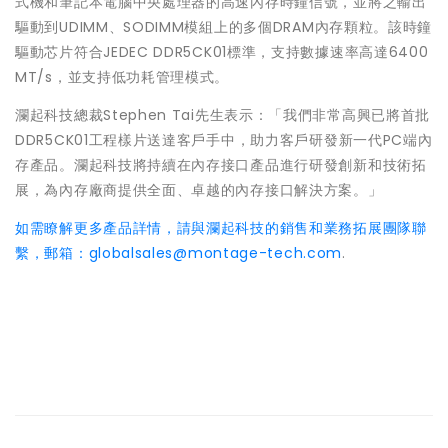
式機和筆記本電腦中央處理器的高速內存時鐘信號，並將之輸出
驅動到UDIMM、SODIMM模組上的多個DRAM內存顆粒。該時鐘
驅動芯片符合JEDEC DDR5CK01標準，支持數據速率高達6400
MT/s，並支持低功耗管理模式。
瀾起科技總裁Stephen Tai先生表示：「我們非常高興已將首批
DDR5CK01工程樣片送達客戶手中，助力客戶研發新一代PC端內
存產品。瀾起科技將持續在內存接口產品進行研發創新和技術拓
展，為內存廠商提供全面、卓越的內存接口解決方案。」
如需瞭解更多產品詳情，請與瀾起科技的銷售和業務拓展團隊聯
繫，郵箱：globalsales@montage-tech.com
.