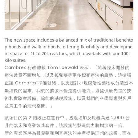
The new space includes a balanced mix of traditional benchto
p hoods and walk-in hoods, offering flexibility and developme
nt space for 1L to 20L reactors, which dovetails with our 100L
kilo suites.
Cambrex 行政總裁
Tom Loewald
表示：「隨著臨床開發的
療法數量不斷增加，以及孤兒藥等更多標靶療法的趨勢，這擴張
正讓 Cambrex 準備就緒，以支援對小規模活性藥物成分製造不
斷增長的需求。我們的擴張不僅是提供能力，還提供最先進的技
術和實驗室設備、節能的基礎設施，以及我們的科學專家與客戶
並肩工作的理想空間。」
該項目的第 2 階段正在進行中，透過增加反應器高達 2,000 公
升的臨床和商業製造套件，該設施的製造能力將增加約一倍。
新的商業區將為孤兒藥和利基療法的生產提供理想的規模，而在