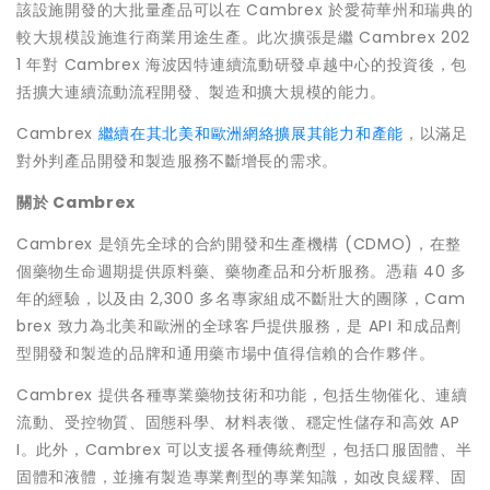
該設施開發的大批量產品可以在 Cambrex 於愛荷華州和瑞典的
較大規模設施進行商業用途生產。此次擴張是繼 Cambrex 202
1 年對 Cambrex 海波因特連續流動研發卓越中心的投資後，包
括擴大連續流動流程開發、製造和擴大規模的能力。
Cambrex
繼續在其北美和歐洲網絡擴展其能力和產能
，以滿足
對外判產品開發和製造服務不斷增長的需求。
關於
Cambrex
Cambrex 是領先全球的合約開發和生產機構 (CDMO)，在整
個藥物生命週期提供原料藥、藥物產品和分析服務。憑藉 40 多
年的經驗，以及由 2,300 多名專家組成不斷壯大的團隊，Cam
brex 致力為北美和歐洲的全球客戶提供服務，是 API 和成品劑
型開發和製造的品牌和通用藥市場中值得信賴的合作夥伴。
Cambrex 提供各種專業藥物技術和功能，包括生物催化、連續
流動、受控物質、固態科學、材料表徵、穩定性儲存和高效 AP
I。此外，Cambrex 可以支援各種傳統劑型，包括口服固體、半
固體和液體，並擁有製造專業劑型的專業知識，如改良緩釋、固