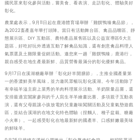
國民眾來彰化參與活動，嘗美食、看表演、走訪彰化、體驗美好
彰化。
農業處表示，9月11日起在鹿港體育場舉辦「雞饌鴨臻禽品節」，
為2022畜產嘉年華打頭陣。當日有活動舞台區、禽品品嚐區、靜
態展示區、DIY 互動區、農特產品展售區以及公益宣導區6大主
題區，好吃好玩外透過互動了解禽品知識，還有創意禽品料理人
氣票選及土雞限量促銷活動。邀您來一趟「雞饌鴨臻」鹿港行，
親自感受在地生產最新鮮、品質營養最滿分的彰化優鮮禽品。
9月17日在溪湖糖廠舉辦「彰化好羊開膳節」，主推全國產量第
一的香濃鮮美羊風味，並力邀民眾暢玩彰化溪湖。今年活動除了
有幸福羊溢主廚上菜秀的羊肉料理展示活動、羊奶限量品嘗，還
安排最適宜闔家參與的千人寫生羊羊繪畫比賽、多項親子互動表
演，還有父母親讓小孩放電的兒童趣味闖關活動及兒童氣墊遊戲
區，並結合溪湖的在地文化特色體驗（捏麵人、種子盆栽、糖廠
小火車）。一起感受彰化在地最新鮮的國產羊、口感鮮嫩最美味
的鮮味羊。
9月25日接續在溪州公園推出「彰化豚肉好食節」，相招民眾逗