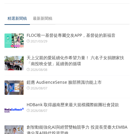
精選新聞稿
最新新聞稿
FLOC唯一基督徒專屬交友APP，基督徒的新福音
2021/03/29
天上父親的愛延續化作希望力量！ 六名子女捐贈家扶
「南投映全號」延續善的循環
2026/08/08
鎧應 AudienceSense 臉部辨識功能上市
2026/08/07
HDBank 取得越南歷來最大規模國際銀團社會貸款
2026/08/07
創智動能強化AI與經營雙軸競爭力 投資長受臺大EMBA
邀分享AI時代投資思維