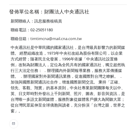
發佈單位名稱：財團法人中央通訊社
新聞聯絡人：訊息服務核稿員
聯絡電話：02-25051180
聯絡信箱：
timtimcna@mail.cna.com.tw
中央通訊社是中華民國的國家通訊社，是台灣最具影響力的新聞媒
體。 經歷組織改造，1973年中央社改組為股份有限公司，以企業
方式經營；隨著民主化發展，1996年依據「中央通訊社設置條
例」改制為財團法人，定位為全民共有的國家通訊社，獨立超然執
行三大法定任務： ．辦理國內外新聞報導業務，服務大眾傳播媒
體。 ．辦理國家對外新聞通訊業務，促進國際對台灣之瞭解。 ．
加強與國際新聞通訊社合作，增進國際新聞交流。 秉持「正確、
領先、客觀、翔實」的基本原則，中央社專業新聞團隊每天以中、
英、日文即時對外發出上千則新聞、照片、圖表、影音與資訊，是
台灣唯一多語文新聞媒體，服務對象從媒體客戶擴大為閱聽大眾；
從台灣民眾延伸至全球僑胞與讀者，充分扮演「台灣之眼，世界之
窗」。