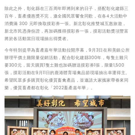
除此之外，彰化縣在三百周年即將到來的日子，搭配彰化建縣三
百年，畜產優惠獎不完，邀全國民眾饗食同歡，在各4大活動中
消費滿 300 元即換取摸彩券一張。新北彰化推雙城互惠旅遊，
新北市民憑身份證，再加碼獲得摸彩券一張，摸彩活動獎項豐富
將於各活動當日現場抽出得獎者。
今年特別提早為畜產嘉年華活動拉開序幕，9月3日在和美鎮公所
辦理平價土雞限量促銷活動，配合彰化建縣300年，每隻土雞只
要300元，當天購買1隻土雞也加碼贈送摸彩券1張，限量1,500
張，摸彩活動在9月11日的鹿港體育場禽品節現場抽出幸運得主。
希望民眾多多購買彰化優質畜禽產品，並邀請大家攜家帶眷來同
樂，優質畜產都在彰化「2022畜產嘉年華」。