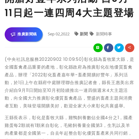
11日起一連四周4大主題登場
Sep 02,2022
新聞
新聞時事
推廣新聞稿
(中央社訊息服務20220902 10:09:50)彰化縣為畜牧業大縣，是
全國畜禽產品重要的產地，彰化縣政府為推廣彰化在地優質畜禽
產品，辦理「2022彰化畜產嘉年華-畜產開膳好豐年」系列活
動，於1日上午在縣府中庭辦理聯合推廣記者會，縣長王惠美出席
介紹自9月11日開始至10月初陸續推出一連四個週末4大主題活
動，向全國大力推廣彰化優質畜禽產品，豐盛的畜產主題與消費
者互動，美味登場開膳美好，歡迎全家大小來彰化共襄盛舉。
王縣長表示，彰化是畜牧大縣，雞鴨飼養數佔全國4分之1，國產
雞蛋每2顆就有1顆來自彰化，毛豬飼養量全國第3，生乳以及羊
肉產量都是全國第一，自去年起整合彰化優質畜產來共同行銷，