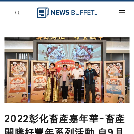
回到首頁
新聞稿分類
登入
刊登
2022彰化畜產嘉年華-畜產
開膳好豐年系列活動 自9月