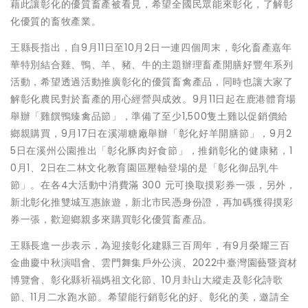
藉此讓彰化的優質畜產被看見，希望全國民眾能來彰化，了解彰
化優質的畜牧產業。
王縣長指出，自9月11日至10月2日一連四個周末，彰化畜產嘉年
華特別結合雞、鴨、羊、豬、牛的主題辦理畜產開膳好豐年系列
活動，希望透過活動推廣彰化的優質畜禽產品，同時也讓大家了
解彰化農民對於畜產的用心經營與成效。9月11日起在鹿港體育場
舉辦「雞饌鴨臻禽品節」，準備了至少1,500隻土雞以促銷價給
鄉親購買，9月17日在溪湖糖廠舉辦「彰化好羊開膳節」，9月2
5日在溪州公園推出「彰化豚肉好食節」，推銷彰化的健康豬，1
0月1、2日在二林文化教育園區壓軸登場的是「彰化御品乳牛
節」。在各4大活動中消費滿 300 元可換取摸彩券一張，另外，
新北彰化推雙城互惠旅遊，新北市民憑身份證，再加碼獲得摸彩
券一張，歡迎鄉親多來購買彰化優質畜產品。
王縣長進一步表示，為迎接彰化建縣三百周年，有9月榮耀三百
金曲慶中秋演唱會、雲門舞集戶外公演、2022中臺灣園藝暨資材
博覽會、彰化縣祈福媽祖文化節、10月卦山大縱走及彰化詩歌
節、11月二水跑水節。希望能行銷彰化的好、彰化的美，邀請全