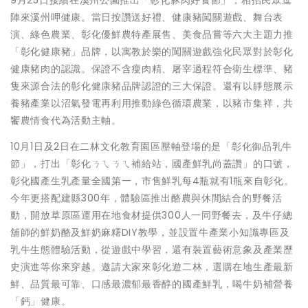
陣來溪州呷健康。當日按讚送好禮、健康豬闖關遊戲、舞台表
演、綠色農業、彰化優鮮農特產展售、美食品嘗等六大主題力推
「彰化健康豬」品牌，以寓教於樂的闖關遊戲強化民眾對於彰化
健康豬肉的認識。保證不含瘦肉精、屠宰過程符合衛生標準、豬
隻來源合法的彰化健康豬品牌認證的三大保證。還有以靜態展示
養豬產業以沼氣發電再利用推動綠色循環農業，以豬市集祥，共
饗農情食代為活動主軸。
10月1日及2日在二林文化教育園區壓軸登場的是「彰化御品乳牛
節」，打出「彰化ㄋㄟㄋㄟ補給站，國產鮮乳尚蓋讚」的口號，
彰化國產生乳產量全國第一，市售鮮乳每4瓶就有1瓶來自彰化。
今年更搭配建縣300年，體驗區推出酪農與休閒結合的野餐活
動，開放草原區運用在地食材提供300人一同野餐去，及牛仔總
舖師的鮮奶酪及鮮奶麻糬DIY教學，並設置牛產業小知識專區及
乳牛生態體驗活動，從遊戲中學習，還有裝置藝術意象及產業歷
史演進等你來穿越。邀請大家來彰化遊二林，選購在地生產最新
鮮、品質最可靠、口感最濃郁最香醇的國產鮮乳，喝牛奶補營養
「鈣」健康。