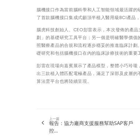
腦機接口作為當前腦科學和人工智能領域最活躍的
了首款腦機接口集成式顱頂半植入醫用級BCI產品
腦虎科技創始人、CEO彭雷表示，本次發佈的產品
劃
」
的基礎研究工具平台；另一個是明確醫學價值
照醫療產品的合規和流程逐步穩妥的推進臨床計劃
礎研究和包括腦機接口在內的臨床診療技術的重要
彭雷在現場向嘉賓展示了產品模型，整體小巧玲瓏，
出三款植入體匹配電極產品，滿足了深部及皮層的
算法雲平台也將陸續呈現。
上一篇
報告：協力廠商支援服務幫助SAP客戶
控...