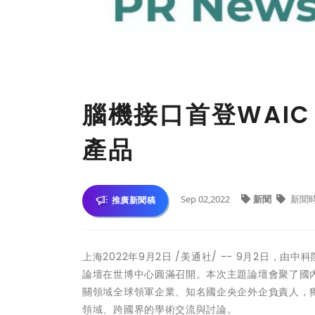
腦機接口首登WAIC
產品
Sep 02,2022
新聞
新聞
推廣新聞稿
上海
2022年9月2日
/美通社/ -- 9月2日，由
論壇在世博中心圓滿召開。本次主題論壇會聚了國
關領域全球領軍企業、知名國企央企外企負責人，
領域、跨國界的學術交流與討論。