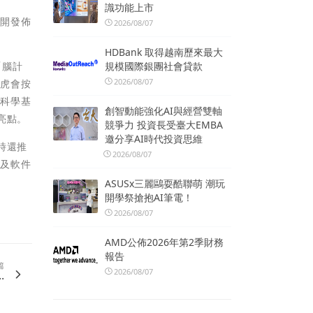
識功能上市
公開發佈
2026/08/07
HDBank 取得越南歷來最大
規模國際銀團社會貸款
「
腦計
2026/08/07
腦虎會按
腦科學基
創智動能強化AI與經營雙軸
亮點。
競爭力 投資長受臺大EMBA
邀分享AI時代投資思維
時還推
2026/08/07
件及軟件
ASUSx三麗鷗耍酷聯萌 潮玩
開學祭搶抱AI筆電！
2026/08/07
AMD公佈2026年第2季財務
報告
篇
2026/08/07
.