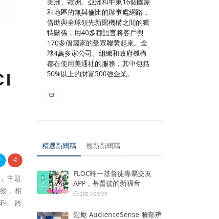
美洲、歐洲、亞洲和中東16個國家
和地區的無與倫比的辦事處網路，
借助與全球領先新聞機構之間的獨
特關係，用40多種語言將客戶與
170多個國家的受眾聯繫起來。全
球4萬多家公司、組織和政府機構
都在使用美通社的服務，其中包括
I
50%以上的財富500強企業。
精選新聞稿
最新新聞稿
FLOC唯一基督徒專屬交友
」
主題
APP，基督徒的新福音
教授，相
2021/03/29
學科、跨
鎧應 AudienceSense 臉部辨