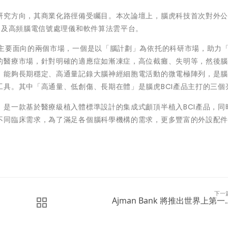
研究方向，其商業化路徑備受矚目。本次論壇上，腦虎科技首次對外
，及高頻腦電信號處理儀和軟件算法雲平台。
主要面向的兩個市場，一個是以
「
腦計劃
」
為依托的科研市場，助力
的醫療市場，針對明確的適應症如漸凍症，高位截癱、失明等，然後
。能夠長期穩定、高通量記錄大腦神經細胞電活動的微電極陣列，是
工具。其中
「
高通量、低創傷、長期在體
」
是腦虎BCI產品主打的三個
是一款基於醫療級植入體標準設計的集成式顱頂半植入BCI產品，同
不同臨床需求，為了滿足各個腦科學機構的需求，更多豐富的外設配
下一
Ajman Bank 將推出世界上第一..