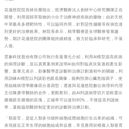
花蓮慈院院長林欣榮指出，慈濟醫療法人創研中心研究團隊正在
開發，利用當歸萃取物的小分子治療神經疾病的藥物；由於天然
中草藥具多標靶特性，可以協同作用，針對惡性腦瘤等疾病也達
到更好的治療效果。林院長表示，精準醫療是全球醫療發展趨
勢，期許花蓮慈院的團隊能持續精進，致力於臨床和研究，不落
人後。
雲象科技股份有限公司執行長葉肇元介紹，利用AI模型提高疾病
的病理診斷，並以真實案例來說明AI如何對臨床決策過程產生影
響。葉肇元表示，影像醫學是診斷和治療計劃過程中的關鍵，利
用訓練AI模型以判讀彩色眼底圖像，能夠預測心臟危險因子，使
用組織病理學圖像區分基因型；透過與花蓮慈院數位病理科代理
主任陳彥璋醫師的合作，更觀察到，由AI判讀病理切片並框選出
腫瘤跟非腫瘤的區塊，正確率可以達到90%，不僅提高判讀效
率，還能協助醫師制定更好的診斷與治療計劃。
「類器官」是從人類多功能幹細胞或體細胞衍生出來的組織，可
表現接近正常生理的細胞組成和反應，常見應用於模擬人類發育