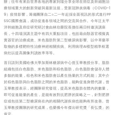
辦；往年有來自世界各地的專家到場分享全球在癌症及幹細胞治
療領域重大的創新突破與最新法規，受新冠肺炎病毒（COVID-1
9）疫情影響，籌備團隊自二○二一年起採全面視訊的形式進行PP
SSC國際會議，成功促進各領域之間的交流與合作。今年泛太平
洋幹細胞及癌症研究研討會由林欣榮院長擔任兩日特邀演講座
長，十四場演講主題中有四大重點項目，包括藉由類器官模擬真
實器官的治療成效、米色脂肪對第二型糖尿病影響、以中草藥萃
取物的多標靶特性治療神經相關疾病、利用病理AI模型精準框選
病灶以提高圖像判讀效率等等。
首日請到美國哈佛大學加斯林糖尿病中心曾玉華教授分享。脂肪
組織包括白色脂肪、米色脂肪和棕色脂肪，白色脂肪會儲存人體
多餘的能量，棕色和米色脂肪會以產生熱量的方式耗能；其中介
於棕色脂肪與白色脂肪之間的米色脂肪，能夠促進身體代謝，曾
玉華教授表示，經團隊研究發現，提高米色脂肪在體內的數量，
即可促進能量的產生，是能有效對抗肥胖的策略之一，針對肥胖
症或包括第二型糖尿病在內的相關代謝疾病也能夠有所改善。曾
玉華教授團隊的研究成果，也榮獲今年傑出研究獎「長弘獎」的
肯定。