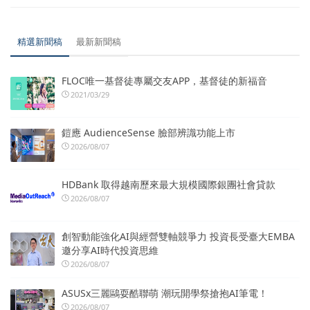
精選新聞稿
最新新聞稿
FLOC唯一基督徒專屬交友APP，基督徒的新福音
2021/03/29
鎧應 AudienceSense 臉部辨識功能上市
2026/08/07
HDBank 取得越南歷來最大規模國際銀團社會貸款
2026/08/07
創智動能強化AI與經營雙軸競爭力 投資長受臺大EMBA
邀分享AI時代投資思維
2026/08/07
ASUSx三麗鷗耍酷聯萌 潮玩開學祭搶抱AI筆電！
2026/08/07