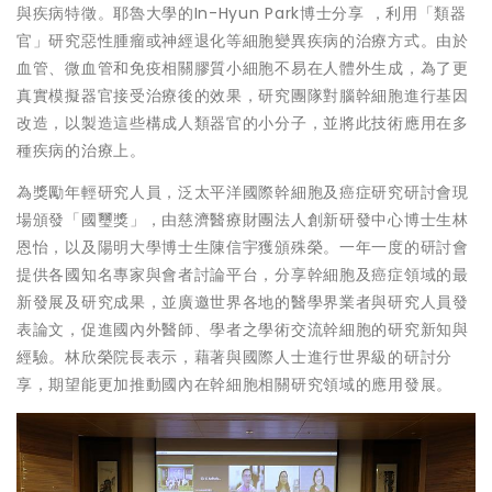
與疾病特徵。耶魯大學的In-Hyun Park博士分享 ，利用「類器
官」研究惡性腫瘤或神經退化等細胞變異疾病的治療方式。由於
血管、微血管和免疫相關膠質小細胞不易在人體外生成，為了更
真實模擬器官接受治療後的效果，研究團隊對腦幹細胞進行基因
改造，以製造這些構成人類器官的小分子，並將此技術應用在多
種疾病的治療上。
為獎勵年輕研究人員，泛太平洋國際幹細胞及癌症研究研討會現
場頒發「國璽獎」，由慈濟醫療財團法人創新研發中心博士生林
恩怡，以及陽明大學博士生陳信宇獲頒殊榮。一年一度的研討會
提供各國知名專家與會者討論平台，分享幹細胞及癌症領域的最
新發展及研究成果，並廣邀世界各地的醫學界業者與研究人員發
表論文，促進國內外醫師、學者之學術交流幹細胞的研究新知與
經驗。林欣榮院長表示，藉著與國際人士進行世界級的研討分
享，期望能更加推動國內在幹細胞相關研究領域的應用發展。