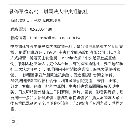
發佈單位名稱：財團法人中央通訊社
新聞聯絡人：訊息服務核稿員
聯絡電話：02-25051180
聯絡信箱：
timtimcna@mail.cna.com.tw
中央通訊社是中華民國的國家通訊社，是台灣最具影響力的新聞媒
體。 經歷組織改造，1973年中央社改組為股份有限公司，以企業
方式經營；隨著民主化發展，1996年依據「中央通訊社設置條
例」改制為財團法人，定位為全民共有的國家通訊社，獨立超然執
行三大法定任務： ．辦理國內外新聞報導業務，服務大眾傳播媒
體。 ．辦理國家對外新聞通訊業務，促進國際對台灣之瞭解。 ．
加強與國際新聞通訊社合作，增進國際新聞交流。 秉持「正確、
領先、客觀、翔實」的基本原則，中央社專業新聞團隊每天以中、
英、日文即時對外發出上千則新聞、照片、圖表、影音與資訊，是
台灣唯一多語文新聞媒體，服務對象從媒體客戶擴大為閱聽大眾；
從台灣民眾延伸至全球僑胞與讀者，充分扮演「台灣之眼，世界之
窗」。