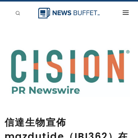
回到首頁
新聞稿分類
登入
刊登
信達生物宣佈
mazdutide（IBI362）在