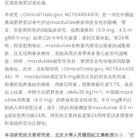
完成首例受試者給藥。
本研究（ClinicalTrials.gov, NCT04904913）是一項在中國超
重或肥胖受試者中評估mazdutide療效和安全性的隨機、雙
盲、安慰劑對照的II期臨床研究。低劑量隊列（3.0 mg、4.5 m
g和6.0 mg）結果已於今年6月披露，達到主要終點。第24周
時，與安慰劑相比，mazdutide各劑量均展現出顯著的減重療
效，且呈現劑量依賴性，並能為受試者帶來多重心血管代謝獲
益；同時，mazdutide耐受性良好，整體安全性特徵與同類藥
物相似。此外，在Ib期研究（ClinicalTrials.gov, NCT044403
45）中，mazdutide滴定至9 mg展現出良好的安全性特徵，
和優於低劑量組的療效，用藥12周後，體重降幅可達11.7%。基於
2
以上結果，申辦方在肥胖患者（BMI≥30 kg/m
）中開展mazd
utide高劑量（9.0 mg）的療效和安全性研究。9.0 mg隊列計
劃納入80例受試者，按3：1的比例隨機接受mazdutide 9.0 m
g或安慰劑治療24周。研究的主要終點是第24周時受試者體重相
對基線的百分比變化。
本項研究的主要研究者、北京大學人民醫院紀立農教授
表示："肥