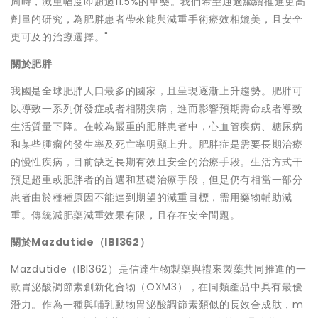
周時，減重幅度即超過11.5%的單藥。我們希望通過繼續推進更高
劑量的研究，為肥胖患者帶來能與減重手術療效相媲美，且安全
更可及的治療選擇。"
關於肥胖
我國是全球肥胖人口最多的國家，且呈現逐漸上升趨勢。肥胖可
以導致一系列併發症或者相關疾病，進而影響預期壽命或者導致
生活質量下降。在較為嚴重的肥胖患者中，心血管疾病、糖尿病
和某些腫瘤的發生率及死亡率明顯上升。肥胖症是需要長期治療
的慢性疾病，目前缺乏長期有效且安全的治療手段。生活方式干
預是超重或肥胖者的首選和基礎治療手段，但是仍有相當一部分
患者由於種種原因不能達到期望的減重目標，需用藥物輔助減
重。傳統減肥藥減重效果有限，且存在安全問題。
關於
Mazdutide（IBI362）
Mazdutide（IBI362）是信達生物製藥與禮來製藥共同推進的一
款胃泌酸調節素創新化合物（OXM3），在同類產品中具有最優
潛力。作為一種與哺乳動物胃泌酸調節素類似的長效合成肽，m