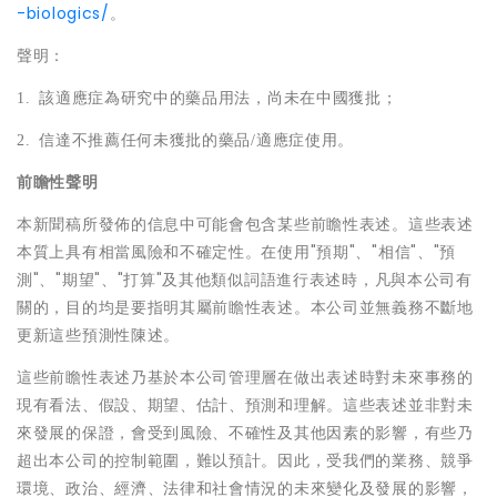
-biologics/
。
聲明：
1. 該適應症為研究中的藥品用法，尚未在中國獲批；
2. 信達不推薦任何未獲批的藥品/適應症使用。
前瞻性聲明
本新聞稿所發佈的信息中可能會包含某些前瞻性表述。這些表述
本質上具有相當風險和不確定性。在使用"預期"、"相信"、"預
測"、"期望"、"打算"及其他類似詞語進行表述時，凡與本公司有
關的，目的均是要指明其屬前瞻性表述。本公司並無義務不斷地
更新這些預測性陳述。
這些前瞻性表述乃基於本公司管理層在做出表述時對未來事務的
現有看法、假設、期望、估計、預測和理解。這些表述並非對未
來發展的保證，會受到風險、不確性及其他因素的影響，有些乃
超出本公司的控制範圍，難以預計。因此，受我們的業務、競爭
環境、政治、經濟、法律和社會情況的未來變化及發展的影響，