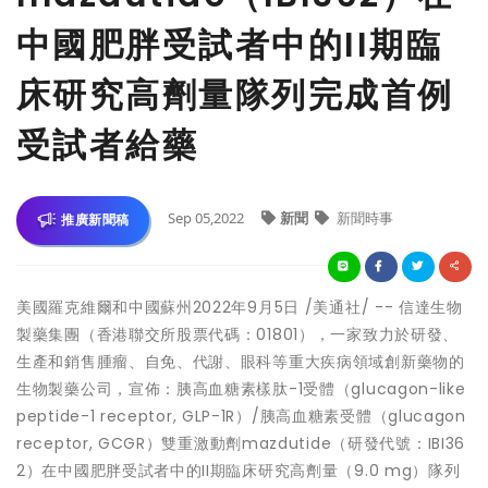
中國肥胖受試者中的II期臨
床研究高劑量隊列完成首例
受試者給藥
Sep 05,2022
新聞
新聞時事
推廣新聞稿
美國羅克維爾和中國蘇州2022年9月5日 /美通社/ -- 信達生物
製藥集團（香港聯交所股票代碼：01801），一家致力於研發、
生產和銷售腫瘤、自免、代謝、眼科等重大疾病領域創新藥物的
生物製藥公司，宣佈：胰高血糖素樣肽-1受體（glucagon-like
peptide-1 receptor, GLP-1R）/胰高血糖素受體（glucagon
receptor, GCGR）雙重激動劑mazdutide（研發代號：IBI36
2）在中國肥胖受試者中的II期臨床研究高劑量（9.0 mg）隊列