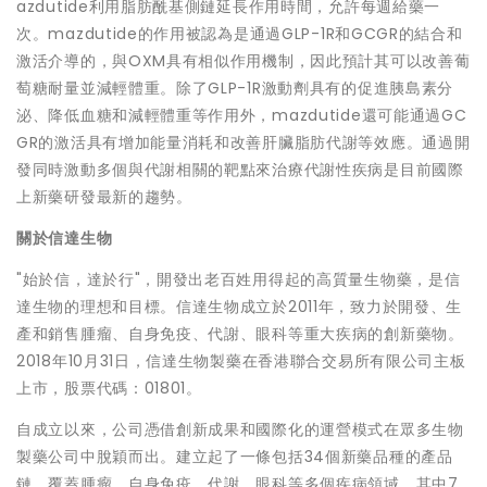
azdutide利用脂肪酰基側鏈延長作用時間，允許每週給藥一
次。mazdutide的作用被認為是通過GLP-1R和GCGR的結合和
激活介導的，與OXM具有相似作用機制，因此預計其可以改善葡
萄糖耐量並減輕體重。除了GLP-1R激動劑具有的促進胰島素分
泌、降低血糖和減輕體重等作用外，mazdutide還可能通過GC
GR的激活具有增加能量消耗和改善肝臟脂肪代謝等效應。通過開
發同時激動多個與代謝相關的靶點來治療代謝性疾病是目前國際
上新藥研發最新的趨勢。
關於信達生物
"始於信，達於行"，開發出老百姓用得起的高質量生物藥，是信
達生物的理想和目標。信達生物成立於2011年，致力於開發、生
產和銷售腫瘤、自身免疫、代謝、眼科等重大疾病的創新藥物。
2018年10月31日，信達生物製藥在香港聯合交易所有限公司主板
上市，股票代碼：01801。
自成立以來，公司憑借創新成果和國際化的運營模式在眾多生物
製藥公司中脫穎而出。建立起了一條包括34個新藥品種的產品
鏈，覆蓋腫瘤、自身免疫、代謝、眼科等多個疾病領域，其中7