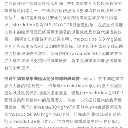
胖與多種慢性非傳染性疾病相關，被列為影響全人類疾病負擔的
重要危險因素之一。中國肥胖症的患病人數和增長速度均居世界
[1]
首位
，迫切需要有效且安全的減重藥物滿足臨床疾病防治需
求。Mazdutide作為GLP-1R/GCGR雙重激動劑，在超重或肥胖
人群中的臨床研究已經展示出顯著的減重療效及綜合代謝改善效
果。II期研究低劑量隊列的結果表明，mazdutide 6.0 mg治療
半年即可為患者帶來11.6%的體重降幅，說明其具有成為全球範圍
內同類最優藥物的潛力。我有信心mazdutide 9.0mg能夠在肥
胖人群中展現出更突出的減重療效，為中度和重度肥胖患者帶來
新的治療選擇。"
信達生物製藥集團臨床開發副總裁錢鐳博士
表示："在中國超重或
肥胖人群的II期研究中，低劑量mazdutide即展示出強大的減重
療效以及改善代謝指標的多重獲益，體現出mazdutide在GLP-1
受體激動劑類藥物中的最優潛力。為進一步挖掘其巨大的臨床應
2
用價值，我們計劃在BMI≥30 kg/m
的肥胖患者中繼續探索高劑
量mazdutide 9.0 mg的臨床獲益。已完成的I期臨床研究結果
顯示mazdutide是目前已上市或在研減重單藥中唯一在給藥12