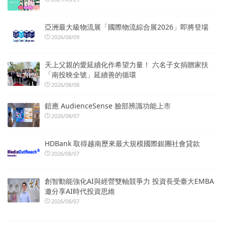
亞洲最大級物流展「國際物流綜合展2026」即將登場
2026/08/09
天上父親的愛延續化作希望力量！ 六名子女捐贈家扶
「南投映全號」延續善的循環
2026/08/08
鎧應 AudienceSense 臉部辨識功能上市
2026/08/07
HDBank 取得越南歷來最大規模國際銀團社會貸款
2026/08/07
創智動能強化AI與經營雙軸競爭力 投資長受臺大EMBA
邀分享AI時代投資思維
2026/08/07