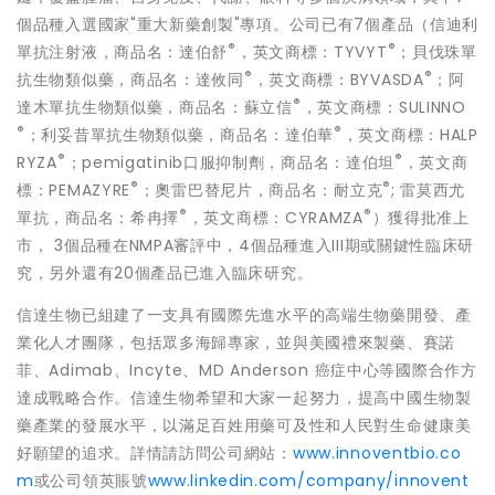
個品種入選國家"重大新藥創製"專項。公司已有7個產品（信迪利
®
®
單抗注射液，商品名：達伯舒
，英文商標：TYVYT
；貝伐珠單
®
®
抗生物類似藥，商品名：達攸同
，英文商標：BYVASDA
；阿
®
達木單抗生物類似藥，商品名：蘇立信
，英文商標：SULINNO
®
®
；利妥昔單抗生物類似藥，商品名：達伯華
，英文商標：HALP
®
®
RYZA
；pemigatinib口服抑制劑，商品名：達伯坦
，英文商
®
®
標：PEMAZYRE
；奧雷巴替尼片，商品名：耐立克
; 雷莫西尤
®
®
單抗，商品名：希冉擇
，英文商標：CYRAMZA
）獲得批准上
市， 3個品種在NMPA審評中，4個品種進入III期或關鍵性臨床研
究，另外還有20個產品已進入臨床研究。
信達生物已組建了一支具有國際先進水平的高端生物藥開發、產
業化人才團隊，包括眾多海歸專家，並與美國禮來製藥、賽諾
菲、Adimab、Incyte、MD Anderson 癌症中心等國際合作方
達成戰略合作。信達生物希望和大家一起努力，提高中國生物製
藥產業的發展水平，以滿足百姓用藥可及性和人民對生命健康美
好願望的追求。詳情請訪問公司網站：
www.innoventbio.co
m
或公司領英賬號
www.linkedin.com/company/innovent