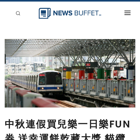
回到首頁
新聞稿分類
登入
刊登
中秋連假買兒樂一日樂FUN
券 送幸運餅乾藏大獎 貓纜