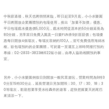
中秋節過後，秋天也將悄悄來臨，即日起至9月底，小小水樂園
平日將開放企業團體預約包場使用，推出「加量不加價」優惠。
平日包場戲水優惠價5,000元，戲水時間從原本的50分鐘延長為
80分鐘，另享當日免費入園及一日樂FUN券9折甜甜價；包場優
惠每日開放4個場次，每場次容納約100人，並可免費借用海綿水
槍。欲包場預約的企業團體，可於週一至週五上班時間撥打預約
專線：02-2833-3823轉622翁小姐，由專人協助相關預約事
宜。
另外，小小水樂園例假日則開放一般民眾遊玩，營業時間為9時3
0分至15時30分止，延長營運日另加開16：30、17：30、18：3
0等場次，歡迎想要享受水柱轟炸的遊客，趕快把握夏天的尾巴
來清涼一下。