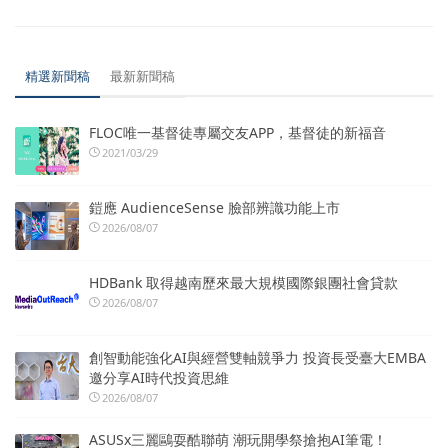
精選新聞稿
最新新聞稿
FLOC唯一基督徒專屬交友APP，基督徒的新福音
2021/03/29
鎧應 AudienceSense 臉部辨識功能上市
2026/08/07
HDBank 取得越南歷來最大規模國際銀團社會貸款
2026/08/07
創智動能強化AI與經營雙軸競爭力 投資長受臺大EMBA
邀分享AI時代投資思維
2026/08/07
ASUSx三麗鷗耍酷聯萌 潮玩開學祭搶抱AI筆電！