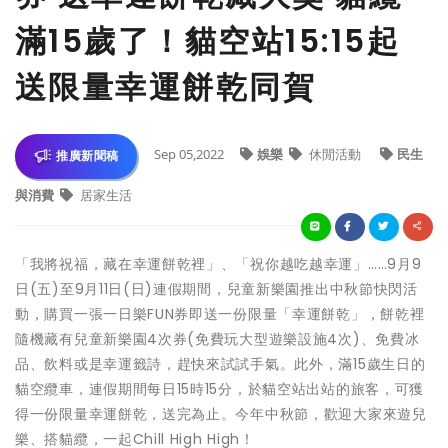
滿15歲了！貓空站15:15起
送限量幸運餅乾同賀
Sep 05,2022
娛樂
休閒活動
民生
推廣新聞稿
與消費
居家生活
「我將祝福，藏在幸運餅乾裡」、「祝你越吃越幸運」……9月9
日(五)至9月11日(日)連假期間，兒童新樂園推出中秋節快閃活
動，購買一張一日樂FUN券即送一份限量「幸運餅乾」，餅乾裡
隨機藏有兒童新樂園4次券(免費玩大型遊樂設施4次)、免費冰
品、飲料或是幸運籤詩，趕快來試試手氣。此外，滿15歲生日的
貓空纜車，連假期間每日15時15分，於貓空站出站的旅客，可獲
得一份限量幸運餅乾，送完為止。今年中秋節，歡迎大家來遊兒
樂、搭貓纜，一起Chill High High！