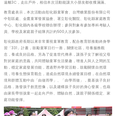
遠離3C，走出戶外，相信本次活動能讓大小朋友都收獲滿滿。
教育處表示，本次活動由彰化縣童軍會、台灣糖業股份有限公司
中彰區處、金鷹童軍發展協會、署立彰化醫院、彰化縣家庭教育
中心、彰化縣內各級學校聯合辦理；參與對象有參加專科考驗人
員、學校及家庭親子組隊共計約500人次參加。
彰化縣政府長期以來非常重視童軍教育，配合教育部推動終身學
習「331」計晝，鼓勵童軍日行一善，關懷社區，培養服務觀
念，養成良好品格。另為了促進世代傳承，讓孫子女了解祖父母
對於家庭的意義，共同體驗童軍生活樂趣，增進人與人之間的互
動，穩定家庭發展功能，透過野外學習活動，鼓勵關懷自然環
境，培養生態保育觀念，達成自然環境永續發展目標，在自然環
境和群體互動中由「由做而學」、「由學而做」，奠基孩子良好
品格，激發孩子創意想像，以及建構孩子良好的身心發展，也藉
由家長帶領孩童一起走向戶外、體驗自然，讓親子關係穩定、家
庭功能發揮。