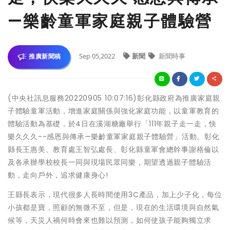
—樂齡童軍家庭親子體驗營
Sep 05,2022
新聞
新聞時事
推廣新聞稿
(中央社訊息服務20220905 10:07:16)彰化縣政府為推廣家庭親
子體驗童軍活動，增進家庭關係與強化家庭功能，以童軍教育的
體驗活動為基礎，於4日在溪湖糖廠舉行「111年親子走一走，快
樂久久久--感恩與傳承—樂齡童軍家庭親子體驗營」活動。彰化
縣長王惠美、教育處王智弘處長、彰化縣童軍會總幹事謝格倫以
及各承辦學校校長一同與現場民眾同樂，期望透過親子體驗活
動，走向戶外，追求健康身心!
王縣長表示，現代很多人長時間使用3C產品，加上少子化，每位
小孩都是寶，照顧的無微不至，但是，現在的生活環境與自然氣
候等，天災人禍何時會來也難以預測，如何使孩子能夠獨立求