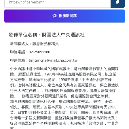
推廣新聞稿
發佈單位名稱：財團法人中央通訊社
新聞聯絡人：訊息服務核稿員
聯絡電話：02-25051180
聯絡信箱：
timtimcna@mail.cna.com.tw
中央通訊社是中華民國的國家通訊社，是台灣最具影響力的新聞媒
體。 經歷組織改造，1973年中央社改組為股份有限公司，以企業
方式經營；隨著民主化發展，1996年依據「中央通訊社設置條
例」改制為財團法人，定位為全民共有的國家通訊社，獨立超然執
行三大法定任務： ．辦理國內外新聞報導業務，服務大眾傳播媒
體。 ．辦理國家對外新聞通訊業務，促進國際對台灣之瞭解。 ．
加強與國際新聞通訊社合作，增進國際新聞交流。 秉持「正確、
領先、客觀、翔實」的基本原則，中央社專業新聞團隊每天以中、
英、日文即時對外發出上千則新聞、照片、圖表、影音與資訊，是
台灣唯一多語文新聞媒體，服務對象從媒體客戶擴大為閱聽大眾；
從台灣民眾延伸至全球僑胞與讀者，充分扮演「台灣之眼，世界之
窗」。