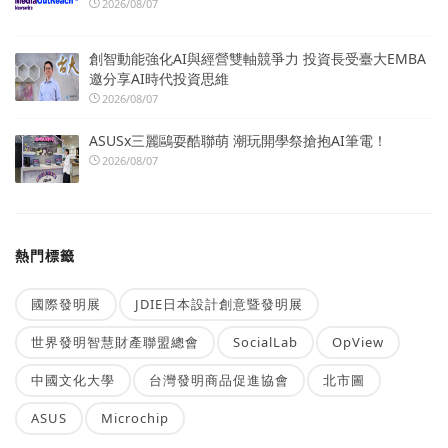
2026/08/07
創智動能強化AI與經營雙軸競爭力 投資長受臺大EMBA
邀分享AI時代投資思維
2026/08/07
ASUSx三麗鷗耍酷聯萌 潮玩開學祭搶抱AI筆電！
2026/08/07
熱門標籤
國際發明展
JDIE日本設計創意暨發明展
世界發明智慧財產聯盟總會
SocialLab
OpView
中國文化大學
台灣發明商品促進協會
北市圖
ASUS
Microchip