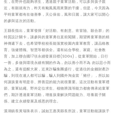
生，在野外也能夠求生，透過親子童軍活動，可以多與孩子親
近，有願就有力，昨天有颱風風雨來襲的干擾，但是，今天因為
平時童軍都有在做善事，天公保佑，風和日麗，讓大家可以開心
的參與這次的活動。
王縣長指出，童軍發揮「好活動、有創意、肯冒險、願合群」的
特質設計關卡，讓參與的童軍勇往直前闖關，期望將童軍善的精
神傳遞下去，也希望學校校長能落實校園內童軍教育，讓品格教
育、強健體魄、智慧等都俱全。還有結合學校、家庭、社會教
育，加上聯合國17項永續發展目標(SDGs)，從童軍開始，日行
一善，多做與環境永續有關的作為，勿以善小而不為 勿以惡小而
為之，還有提醒大家，近來詐騙集團盛行，從過往的金錢財產詐
騙，到現在連人都可以騙，騙人到國外淘金當「豬仔」，所以如
何讓孩童有明是非、辨善惡的能力就很重要。這次活動有童軍禮
節、童軍結繩、野外定位求生、植物辨識等能力都會傳承給童軍
們，期許透過童軍活動，增進孩童解決問題能力、培養親子關
係、建立永續發展及感恩的理念。
溪湖鎮長黃瑞珠表示，誠如王惠美縣長所說，童軍活動能讓孩子