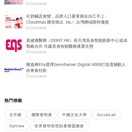
2026/08/06
社群觸及會變，品牌入口要掌握在自己手上：
Cloudmax 匯智推出 .tw／.台灣網域限時優惠
2026/08/06
真健康醫療（02697.HK）與天津具身智能創新中心達成
戰略合作 共建具身智能醫療產業生態
2026/08/06
陳嘉樺Ella選擇Sennheiser Digital 6000打造震撼動人
的青春狂歡
2026/08/06
熱門標籤
北市圖
國際發明展
中國文化大學
SocialLab
OpView
世界發明智慧財產聯盟總會