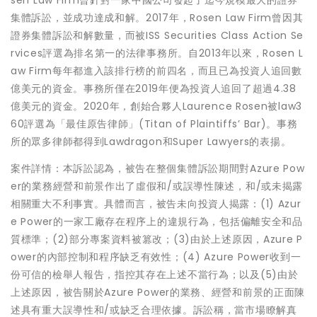
sen Law Firm曾針對一家中國公司發起了迄今規模最大的證券
集體訴訟，並成功達成和解。2017年，Rosen Law Firm曾因其
證券集體訴訟和解數量，而被ISS Securities Class Action Se
rvices評選為排名第一的法律事務所。自2013年以來，Rosen L
aw Firm每年都進入該排行榜的前四名，而且已為投資人追回數
億美元的資金。事務所僅在2019年便為投資人追回了超過4.38
億美元的資金。2020年，創始合夥人Laurence Rosen被law3
60評選為「最佳原告律師」(Titan of Plaintiffs’ Bar)。事務
所的眾多律師都得到Lawdragon和Super Lawyers的表揚。
案件詳情：本訴訟認為，被告在整個集體訴訟期間對Azure Pow
er的業務經營和前景作出了虛假和/或誤導性陳述，和/或未揭露
相關重大不利事實。具體而言，被告未向投資人揭露：(1) Azur
e Power的一家工廠存在程序上的違規行為，包括偏離安全和品
質標準；(2)部分專案資料被篡改；(3)由於上述原因，Azure P
ower的內部控制和程序缺乏有效性；(4) Azure Power收到一
份可信的檢舉人報告，指控其存在上述不當行為；以及(5)由於
上述原因，被告關於Azure Power的業務、經營和前景的正面陳
述具有重大誤導性和/或缺乏合理依據。訴訟稱，當市場瞭解真