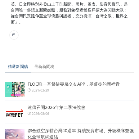
英、日文即時對外發出上千則新聞、照片、圖表、影音與資訊，是
台灣唯一多語文新聞媒體，服務對象從媒體客戶擴大為閱聽大眾；
從台灣民眾延伸至全球僑胞與讀者，充分扮演「台灣之眼，世界之
窗」。
精選新聞稿
最新新聞稿
FLOC唯一基督徒專屬交友APP，基督徒的新福音
2021/03/29
遠傳召開2026年第二季法說會
2026/08/06
聯合航空深耕台灣40週年 持續投資市場、升級機隊並強
化全球航網連結