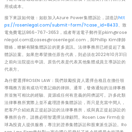
用或成本。
接下來該如何做：如欲加入Azure Power集體訴訟，請造訪
htt
ps://rosenlegal.com/submit-form/?case_id=8433
、致
電免費電話866-767-3653，或者寄送電子郵件至pkim@rose
nlegal.com或cases@rosenlegal.com，與Phillip Kim律師
聯絡，瞭解有關集體訴訟的更多資訊。法律事務所已經提起了集
體訴訟案。如果您希望擔任原告代表，則必須在2022年10月31日
之前向法院提出申請。原告代表是代表其他集體成員主導訴訟的
代表方。
為什麼選擇ROSEN LAW：我們鼓勵投資人選擇合格且在擔任領
導職務方面有成功可查記錄的律師。通常，發佈通知的法律事務
所並無可相比的經驗、資源或任何有意義的同儕認可。許多此類
法律事務所實際上並不處理證券集體訴訟，而只是充當中間人，
把客戶介紹給真正提起訴訟的法律事務所，或與真正提起訴訟的
事務所合作。請務必明智選擇法律顧問。Rosen Law Firm在全
球為投資人提供服務，專注於證券集體訴訟和股東派生訴訟。Ro