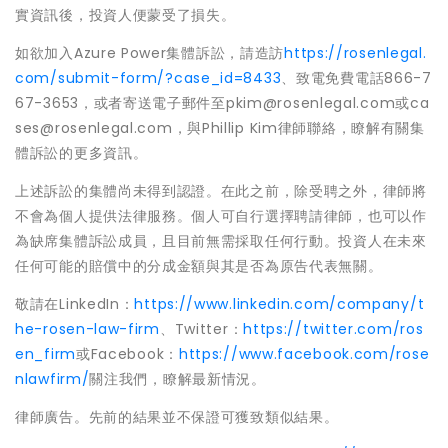
實資訊後，投資人便蒙受了損失。
如欲加入Azure Power集體訴訟，請造訪
https://rosenlegal.
com/submit-form/?case_id=8433
、致電免費電話866-7
67-3653，或者寄送電子郵件至pkim@rosenlegal.com或ca
ses@rosenlegal.com，與Phillip Kim律師聯絡，瞭解有關集
體訴訟的更多資訊。
上述訴訟的集體尚未得到認證。在此之前，除受聘之外，律師將
不會為個人提供法律服務。個人可自行選擇聘請律師，也可以作
為缺席集體訴訟成員，且目前無需採取任何行動。投資人在未來
任何可能的賠償中的分成金額與其是否為原告代表無關。
敬請在LinkedIn：
https://www.linkedin.com/company/t
he-rosen-law-firm
、Twitter：
https://twitter.com/ros
en_firm
或Facebook：
https://www.facebook.com/rose
nlawfirm/
關注我們，瞭解最新情況。
律師廣告。先前的結果並不保證可獲致類似結果。