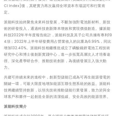
CI Index)後，其硬實力再次贏得全球資本市場認可和行業肯
定。
派能科技始終聚焦未來科技發展，不斷加強對電池新材料、新技
術的研發投入，通過科技創新降本增效和實現價值創造。據派能
科技2022年半年度報告統計，派能科技及其子公司共擁有專利19
4項；2022年上半年研發費用占營業收入的比重為6.99%，同比
增加132.40%。派能科技相繼獲批成立了磷酸鐵鋰電池工程技術
研究中心和博士後創新實踐中心，進一步拓寬高層次人才培養途
徑、深化產學研合作、推動技術創新，為後續發展注入強大動
力。
共建可持續未來的進程中，創新型儲能已成為可再生能源發電的
關鍵一環，可最大限度地增加能源互聯生態系統的效益。派能科
技將繼續堅持創新，以領先技術推動儲能行業發展，致力於與全
球客戶和夥伴一起創造全新的清潔低碳、安全高效的能源世界。
派能科技簡介