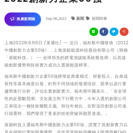
Sep 06,2022
新聞
新聞時事
推廣新聞稿
上海2022年9月6日 /美通社/ -- 近日，福布斯中國發佈《2022
中國創新力企業50強》，上海派能能源科技股份有限公司（簡稱
「派能科技」） -- 全球領先的鋰電池儲能系統製造商，以其儲
能創新優勢和技術實力成功入選新能源榜單。
福布斯中國創新力企業50強榜單從商業模式、研發投入、自身成
長性等基本維度出發，針對不同領域的發展現狀、競爭以及行業
趨勢進行分析，評估企業創新實力。福布斯中國表示，「在全球
性的反壟斷思潮、文化孤立和下行壓力中，今年入選的創新公司
正表現出一種技術樂觀主義。與往年相比，在對這些創新公司進
行篩選時，我們發現了更多的技術突破與願景達成。」
派能科技入選福布斯中國創新力企業50強，證實了其創新實力以
及在儲能行業的競爭優勢。這也是派能科技繼納入明晟指數(MS