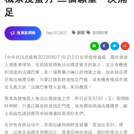
足
Sep 07,2022
新聞
新聞時事
推廣新聞稿
(中央社訊息服務20220907 10:21:03)全球疫情趨緩，國外旅遊
人潮逐漸增加，先前因疫情無法出國度蜜月的新人，這次有機會
到浪漫的法國巴黎，來一場專屬小倆口的增溫之旅。知名餅店禮
坊祭出抽獎活動，只要訂購喜餅達指定門檻，就有機會獲得市價
近九萬元的「法國巴黎雙人直飛」來回機票！
業者為體恤新人無法出國旅遊之苦，即日起至9/30（五）期間限
時舉辦，只要訂購喜餅達指定門檻，就免費加碼抽法國機票，獻
上祝福也讓甜蜜與幸福傳遞給親朋好友們。
在所有喜餅品項中，長期佔據熱銷榜首就屬「芙洛拉系列」禮
盒，以捧花為禮盒視覺設計，透過花神的祝福，期許即將步入禮