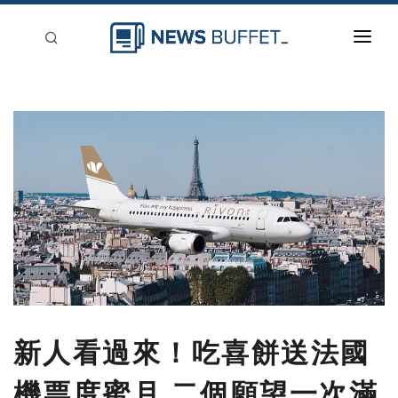
回到首頁
新聞稿分類
登入
刊登
新人看過來！吃喜餅送法國
機票度蜜月 二個願望一次滿