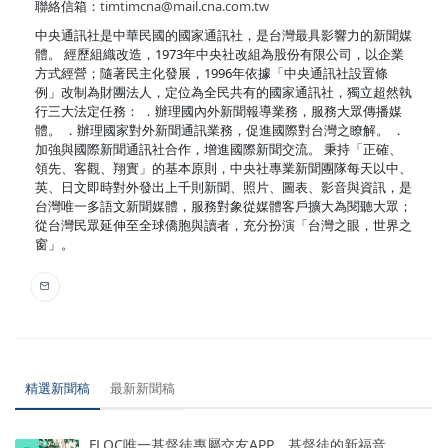
聯絡信箱：
timtimcna@mail.cna.com.tw
中央通訊社是中華民國的國家通訊社，是台灣最具影響力的新聞媒
體。 經歷組織改造，1973年中央社改組為股份有限公司，以企業
方式經營；隨著民主化發展，1996年依據「中央通訊社設置條
例」改制為財團法人，定位為全民共有的國家通訊社，獨立超然執
行三大法定任務： ．辦理國內外新聞報導業務，服務大眾傳播媒
體。 ．辦理國家對外新聞通訊業務，促進國際對台灣之瞭解。 ．
加強與國際新聞通訊社合作，增進國際新聞交流。 秉持「正確、
領先、客觀、翔實」的基本原則，中央社專業新聞團隊每天以中、
英、日文即時對外發出上千則新聞、照片、圖表、影音與資訊，是
台灣唯一多語文新聞媒體，服務對象從媒體客戶擴大為閱聽大眾；
從台灣民眾延伸至全球僑胞與讀者，充分扮演「台灣之眼，世界之
窗」。
精選新聞稿
最新新聞稿
FLOC唯一基督徒專屬交友APP，基督徒的新福音