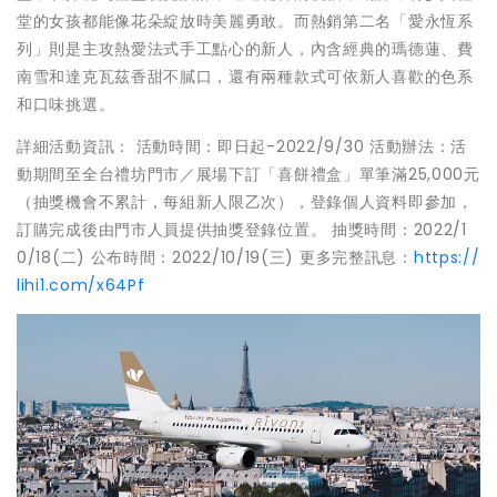
堂的女孩都能像花朵綻放時美麗勇敢。而熱銷第二名「愛永恆系
列」則是主攻熱愛法式手工點心的新人，內含經典的瑪德蓮、費
南雪和達克瓦茲香甜不膩口，還有兩種款式可依新人喜歡的色系
和口味挑選。
詳細活動資訊： 活動時間：即日起-2022/9/30 活動辦法：活
動期間至全台禮坊門市／展場下訂「喜餅禮盒」單筆滿25,000元
（抽獎機會不累計，每組新人限乙次），登錄個人資料即參加，
訂購完成後由門市人員提供抽獎登錄位置。 抽獎時間：2022/1
0/18(二) 公布時間：2022/10/19(三) 更多完整訊息：
https://
lihi1.com/x64Pf