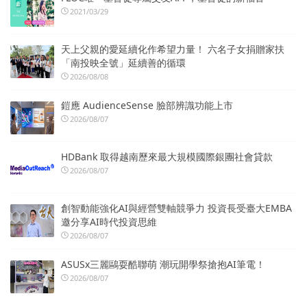
2021/03/29
天上父親的愛延續化作希望力量！ 六名子女捐贈家扶
「南投映全號」延續善的循環
2026/08/08
鎧應 AudienceSense 臉部辨識功能上市
2026/08/07
HDBank 取得越南歷來最大規模國際銀團社會貸款
2026/08/07
創智動能強化AI與經營雙軸競爭力 投資長受臺大EMBA
邀分享AI時代投資思維
2026/08/07
ASUSx三麗鷗耍酷聯萌 潮玩開學祭搶抱AI筆電！
2026/08/07