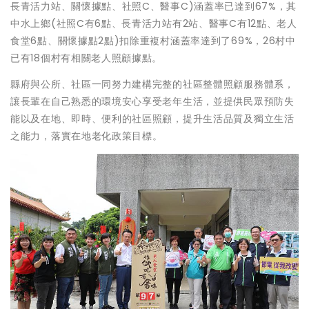
長青活力站、關懷據點、社照C、醫事C)涵蓋率已達到67%，其
中水上鄉(社照C有6點、長青活力站有2站、醫事C有12點、老人
食堂6點、關懷據點2點)扣除重複村涵蓋率達到了69%，26村中
已有18個村有相關老人照顧據點。
縣府與公所、社區一同努力建構完整的社區整體照顧服務體系，
讓長輩在自己熟悉的環境安心享受老年生活，並提供民眾預防失
能以及在地、即時、便利的社區照顧，提升生活品質及獨立生活
之能力，落實在地老化政策目標。