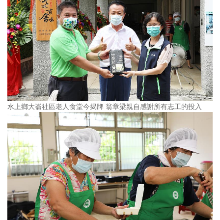
水上鄉大崙社區老人食堂今揭牌 翁章梁親自感謝所有志工的投入