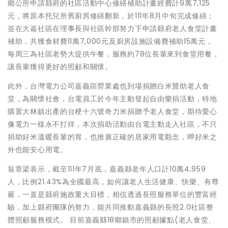
鄉公所申請縣府的社區活動中心修繕補助計畫經費計9萬7,125
元，將原本托兒所舊廚房修繕翻新，於111年8月中旬完成修繕；
並在大崙社區在理事長與社區幹部努力下申請縣府老人食堂計畫
補助，共獲食材費11萬7,000元及廚房設施設備費補助15萬元，
每周三為社區老勢大提供午餐，服務約78位長輩來到食堂用餐，
讓長輩獲得更好的照顧和關懷。
此外，台灣電力公司嘉義區營業處也到場捐贈白米贊助老人食
堂，為關懷社會，台電員工於今年主動發起自由樂捐活動，特地
購置大林鎮出產的台稉十六號奇力米捐贈予老人食堂，期待愛心
像電力一樣永不打烊，本次捐助活動由台電主動走入社區，不只
捐助好米溫暖長輩的胃，也推廣正確的居家用電觀念，呷好米之
外也能安心用電。
翁章梁表示，截至111年7月底，嘉義縣老年人口計10萬4,959
人，比例21.43%為全國最高，如何讓老人生活健康、快樂、有尊
嚴，一直是縣府施政重大目標，相信透過長照服務單位的豐富經
驗，加上縣府團隊的努力，能共同推動嘉義縣的長照2.0社區整
體照顧服務模式。 目前嘉義縣18鄉鎮市的照顧據點(老人食堂、