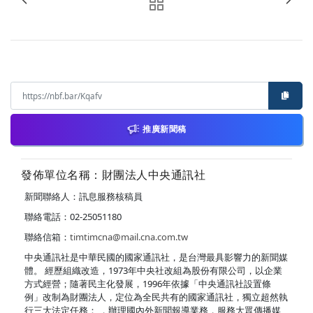
推廣新聞稿
發佈單位名稱：財團法人中央通訊社
新聞聯絡人：訊息服務核稿員
聯絡電話：02-25051180
聯絡信箱：
timtimcna@mail.cna.com.tw
中央通訊社是中華民國的國家通訊社，是台灣最具影響力的新聞媒
體。 經歷組織改造，1973年中央社改組為股份有限公司，以企業
方式經營；隨著民主化發展，1996年依據「中央通訊社設置條
例」改制為財團法人，定位為全民共有的國家通訊社，獨立超然執
行三大法定任務： ．辦理國內外新聞報導業務，服務大眾傳播媒