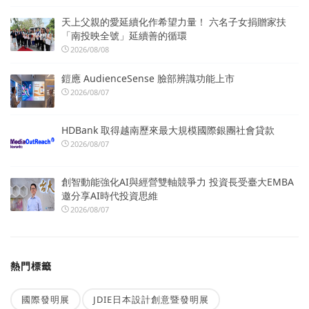
天上父親的愛延續化作希望力量！ 六名子女捐贈家扶
「南投映全號」延續善的循環
2026/08/08
鎧應 AudienceSense 臉部辨識功能上市
2026/08/07
HDBank 取得越南歷來最大規模國際銀團社會貸款
2026/08/07
創智動能強化AI與經營雙軸競爭力 投資長受臺大EMBA
邀分享AI時代投資思維
2026/08/07
熱門標籤
國際發明展
JDIE日本設計創意暨發明展