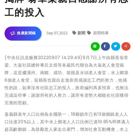
工的投入
Sep 07,2022
新聞
新聞時事
推廣新聞稿
(中央社訊息服務20220907 14:29:49)9月7日上午由縣長翁章
梁、大崙社區總幹事呂文煜等各級民代聯合為大崙老人食堂揭
牌，這是繼溪州、南鄉、成功、龍德及水頭老人食堂，水上鄉第
6個老人食堂，翁縣長也親自走進廚房感謝志工們的努力，他感
性的說，如果沒有社區志工的投入，政府編列再多預算，也無法
完成這些事；謝謝所有的人努力，讓所有老勢大都能在社區獲得
完善的照顧。
嘉義縣老年人口比例為全國第一，18鄉鎮市已有13個鄉鎮老人人
口比達20%以上，其中水上鄉老人人口比例已達19.85%即將邁入
超高齡鄉鎮，為鼓勵老人家走出家門，增加社會互動機會，水上