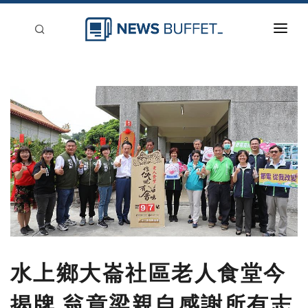
回到首頁
新聞稿分類
登入
刊登
水上鄉大崙社區老人食堂今
揭牌 翁章梁親自感謝所有志