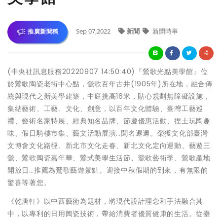
Sep 07,2022
新聞
新聞時事
推廣新聞稿
(中央社訊息服務20220907 14:50:40)『鶯歌光點美學館』位
於鶯歌陶瓷老街中心點，鶯歌百年古井(1905年)所在地，融合傳
統與現代之新美學建築，中庭挑高16米，貼心規劃無障礙設施，
集結藝術、工藝、文化、創意，以百年文化體驗、臺灣工藝巡
禮、藝術名家特展、經典知名品牌、節慶優惠活動、捏土玩陶趣
味、假日騎樓市集、藝文活動展演…聞名遐邇。榮獲文化部臺灣
文博會文化路徑、新北市文化走春、新北文化定向運動、藝遊三
鶯、鶯歌陶瓷嘉年華、鶯式美學生活節、鶯歌藝術季、鶯歌產地
開放日…推薦為鶯歌藝遊景點。迎接中秋假期的到來，有無限的
驚喜等著您。
《乾唐軒》以中西藝術為題材，將現代設計理念和手法融合其
中，以專利的日用陶瓷技術，帶給消費者優質健康的生活。從臺