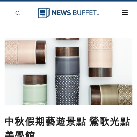
回到首頁
新聞稿分類
登入
刊登
中秋假期藝遊景點 鶯歌光點
美學館