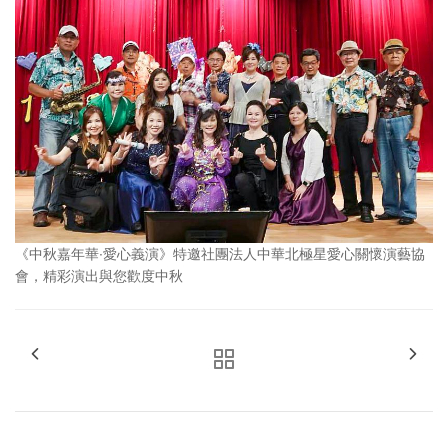
《中秋嘉年華∙愛心義演》特邀社團法人中華北極星愛心關懷演藝協
會，精彩演出與您歡度中秋