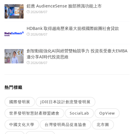
鎧應 AudienceSense 臉部辨識功能上市
2026/08/07
HDBank 取得越南歷來最大規模國際銀團社會貸款
2026/08/07
創智動能強化AI與經營雙軸競爭力 投資長受臺大EMBA
邀分享AI時代投資思維
2026/08/07
熱門標籤
國際發明展
JDIE日本設計創意暨發明展
世界發明智慧財產聯盟總會
SocialLab
OpView
中國文化大學
台灣發明商品促進協會
北市圖