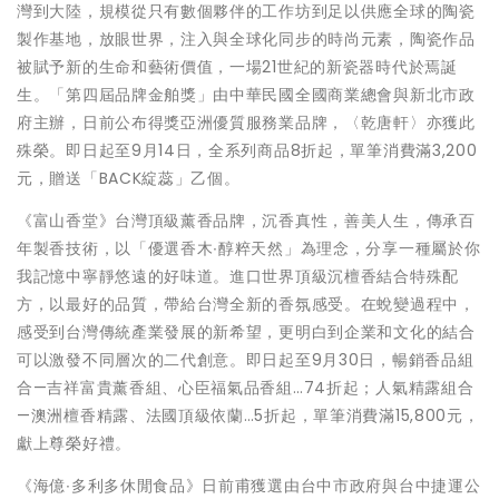
灣到大陸，規模從只有數個夥伴的工作坊到足以供應全球的陶瓷
製作基地，放眼世界，注入與全球化同步的時尚元素，陶瓷作品
被賦予新的生命和藝術價值，一場21世紀的新瓷器時代於焉誕
生。「第四屆品牌金舶獎」由中華民國全國商業總會與新北市政
府主辦，日前公布得獎亞洲優質服務業品牌，〈乾唐軒〉亦獲此
殊榮。即日起至9月14日，全系列商品8折起，單筆消費滿3,200
元，贈送「BACK綻蕊」乙個。
《富山香堂》台灣頂級薰香品牌，沉香真性，善美人生，傳承百
年製香技術，以「優選香木∙醇粹天然」為理念，分享一種屬於你
我記憶中寧靜悠遠的好味道。進口世界頂級沉檀香結合特殊配
方，以最好的品質，帶給台灣全新的香氛感受。在蛻變過程中，
感受到台灣傳統產業發展的新希望，更明白到企業和文化的結合
可以激發不同層次的二代創意。即日起至9月30日，暢銷香品組
合—吉祥富貴薰香組、心臣福氣品香組…74折起；人氣精露組合
—澳洲檀香精露、法國頂級依蘭…5折起，單筆消費滿15,800元，
獻上尊榮好禮。
《海億∙多利多休閒食品》日前甫獲選由台中市政府與台中捷運公