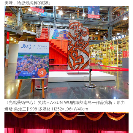
美味，給您最純粹的感動
《光點藝術中心》吳炫三A-SUN WU的熾熱南島—作品賞析：原力
爆發∣吳炫三∣1998∣多媒材∣H252×L96×W40cm