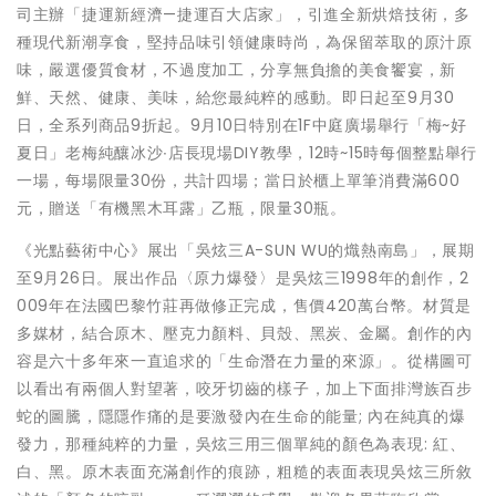
司主辦「捷運新經濟—捷運百大店家」，引進全新烘焙技術，多
種現代新潮享食，堅持品味引領健康時尚，為保留萃取的原汁原
味，嚴選優質食材，不過度加工，分享無負擔的美食饗宴，新
鮮、天然、健康、美味，給您最純粹的感動。即日起至9月30
日，全系列商品9折起。9月10日特別在1F中庭廣場舉行「梅~好
夏日」老梅純釀冰沙∙店長現場DIY教學，12時~15時每個整點舉行
一場，每場限量30份，共計四場；當日於櫃上單筆消費滿600
元，贈送「有機黑木耳露」乙瓶，限量30瓶。
《光點藝術中心》展出「吳炫三A-SUN WU的熾熱南島」，展期
至9月26日。展出作品〈原力爆發〉是吳炫三1998年的創作，2
009年在法國巴黎竹莊再做修正完成，售價420萬台幣。材質是
多媒材，結合原木、壓克力顏料、貝殼、黑炭、金屬。創作的內
容是六十多年來一直追求的「生命潛在力量的來源」。從構圖可
以看出有兩個人對望著，咬牙切齒的樣子，加上下面排灣族百步
蛇的圖騰，隱隱作痛的是要激發內在生命的能量; 內在純真的爆
發力，那種純粹的力量，吳炫三用三個單純的顏色為表現: 紅、
白、黑。原木表面充滿創作的痕跡，粗糙的表面表現吳炫三所敘