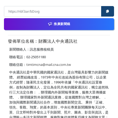
推廣新聞稿
發佈單位名稱：財團法人中央通訊社
新聞聯絡人：訊息服務核稿員
聯絡電話：02-25051180
聯絡信箱：
timtimcna@mail.cna.com.tw
中央通訊社是中華民國的國家通訊社，是台灣最具影響力的新聞媒
體。 經歷組織改造，1973年中央社改組為股份有限公司，以企業
方式經營；隨著民主化發展，1996年依據「中央通訊社設置條
例」改制為財團法人，定位為全民共有的國家通訊社，獨立超然執
行三大法定任務： ．辦理國內外新聞報導業務，服務大眾傳播媒
體。 ．辦理國家對外新聞通訊業務，促進國際對台灣之瞭解。 ．
加強與國際新聞通訊社合作，增進國際新聞交流。 秉持「正確、
領先、客觀、翔實」的基本原則，中央社專業新聞團隊每天以中、
英、日文即時對外發出上千則新聞、照片、圖表、影音與資訊，是
台灣唯一多語文新聞媒體，服務對象從媒體客戶擴大為閱聽大眾；