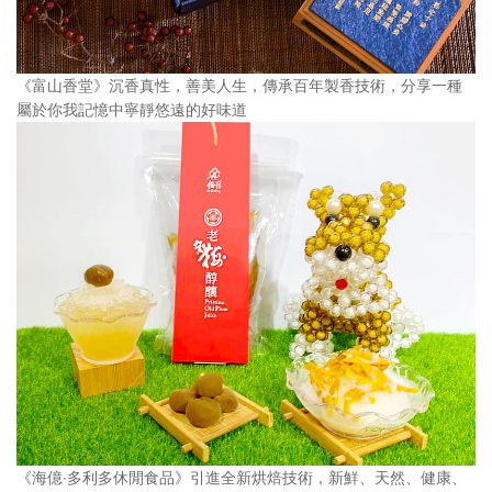
《富山香堂》沉香真性，善美人生，傳承百年製香技術，分享一種
屬於你我記憶中寧靜悠遠的好味道
《海億∙多利多休閒食品》引進全新烘焙技術，新鮮、天然、健康、