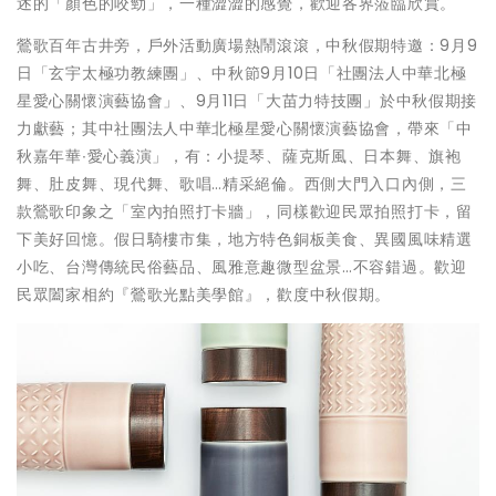
述的「顏色的咬勁」，一種澀澀的感覺，歡迎各界蒞臨欣賞。
鶯歌百年古井旁，戶外活動廣場熱鬧滾滾，中秋假期特邀：9月9
日「玄宇太極功教練團」、中秋節9月10日「社團法人中華北極
星愛心關懷演藝協會」、9月11日「大苗力特技團」於中秋假期接
力獻藝；其中社團法人中華北極星愛心關懷演藝協會，帶來「中
秋嘉年華∙愛心義演」，有：小提琴、薩克斯風、日本舞、旗袍
舞、肚皮舞、現代舞、歌唱…精采絕倫。西側大門入口內側，三
款鶯歌印象之「室內拍照打卡牆」，同樣歡迎民眾拍照打卡，留
下美好回憶。假日騎樓市集，地方特色銅板美食、異國風味精選
小吃、台灣傳統民俗藝品、風雅意趣微型盆景…不容錯過。歡迎
民眾闔家相約『鶯歌光點美學館』，歡度中秋假期。