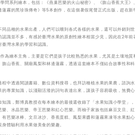
有學問系列繪本，包括：《燕巢芭樂的火山秘密》、《旗山香蕉大王》
邊蓮霧的黑珍珠傳奇》等5本創作，在這個暑假尾聲正式出版，趕在新
不同品種的水果出產，人們可以嚐到各式各樣的水果，還可以外銷到
的認識並不多，有感於臺灣水果的原創性繪本相當少見，因此在2年前
對臺灣水果的學習和認識。
果作為繪本主角，主要是它們是孩子比較熟悉的水果，尤其是土壤地質
、旗山香蕉、關廟鳳梨和林邊蓮霧，透過這套繪本不僅結合故事性和
過程中透過閱讀書籍、數位資料搜尋，也拜訪種植水果的果農，諮詢
果的專業知識，以淺顯活潑的詞句表達出來，讓孩子容易吸收，煞費
加知識，鄭博真教授在每本繪本的最後還收錄了「水果知識小學堂」
芭樂、水晶芭樂、帝王芭樂和紅心芭樂。而柚子家族包括麻豆文旦、
，有芭樂冰棒、文旦冰沙、香蕉蛋糕、鳳梨果醬和蓮霧果凍等水果點
親身體驗利用水果做美食的樂趣。