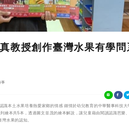
真教授創作臺灣水果有學問
時事
協助幼孩子認識本土水果培養熱愛家鄉的情感 鍾情於幼兒教育的中華醫事科技
系列繪本共5本，透過圖文並茂的繪本解說，讓兒童藉由閱讀認識芭樂
臺灣水果的認知。