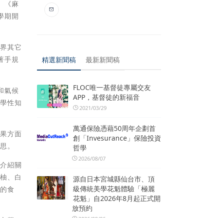
、《麻
學期開
世界其它
著手規
精選新聞稿
最新新聞稿
FLOC唯一基督徒專屬交友
和氣候
APP，基督徒的新福音
科學性知
2021/03/29
萬通保險憑藉50周年企劃首
水果方面
創「Invesurance」保險投資
心思。
哲學
2026/08/07
，介紹關
紅柚、白
源自日本宮城縣仙台市、頂
級傳統美學花魁體驗「極麗
心的食
花魁」自2026年8月起正式開
放預約