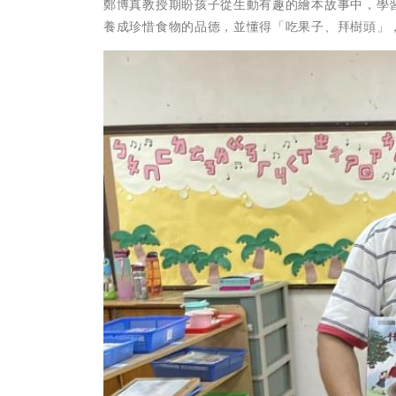
鄭博真教授期盼孩子從生動有趣的繪本故事中，學
養成珍惜食物的品德，並懂得「吃果子、拜樹頭」