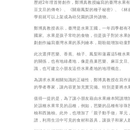
歷經2年埋首努創作，鄭博真教授編寫的臺灣水果
豆文旦的傳奇》、《關廟鳳梨的種子秘密》、《林
學前就可以上架成為幼兒園的課外讀物。
鄭博真教授表示，臺灣是水果王國，一年四季都有
國家。水果是孩子常吃的食物，但是孩子對於水果
劃創作編寫臺灣水果的系列繪本，期盼能增加幼童
此次選擇芭樂、香蕉、柚子、鳳梨和蓮霧這5種水
的關係，也有地綠產地，像是燕巢芭樂、麻豆文旦
識，也可建立小朋友這些水果產地的地理概念。
為講求水果相關知識的正確性，鄭博真教授在寫作
的學者專家，讓內容更加充實完備。特別是要將水
值得一提的是，為了讓小朋友藉由水果繪本閱讀增
於該種水果常見的品種，例如，芭樂的品種有珍珠
柚和西施柚。此外，也增加了「親子動手做」單元
譜，利用生活中可見的食材和器具，讓孩子和家人