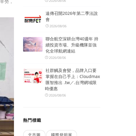
2026/08/06
的辛勞，
遠傳召開2026年第二季法說
會
2026/08/06
聯合航空深耕台灣40週年 持
續投資市場、升級機隊並強
化全球航網連結
2026/08/06
社群觸及會變，品牌入口要
掌握在自己手上：Cloudmax
匯智推出 .tw／.台灣網域限
時優惠
2026/08/06
熱門標籤
北市圖
國際發明展