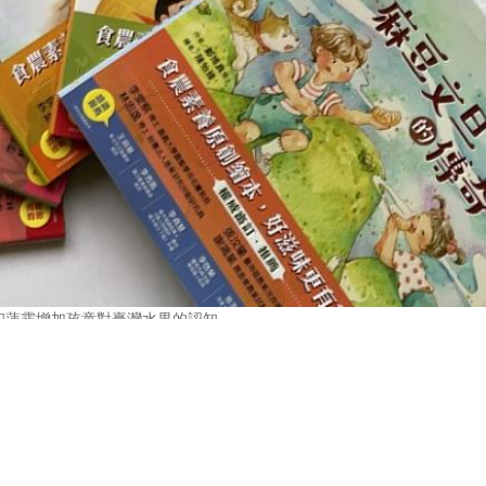
和蓮霧增加孩童對臺灣水果的認知
下一
台東縣今新增314確診案例 衛生局呼籲..