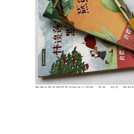
臺灣水果有學問系列繪本以芭樂、香蕉、柚子、鳳梨
上一篇
蓋電網不輸蓋捷運！繁華地段深埋電纜洞
道...