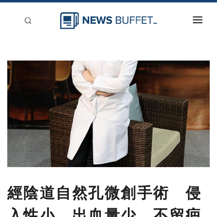
回到首頁
新聞稿分類
登入
刊登
經陰道自然孔微創手術 侵
入性小、出血量少、不留疤