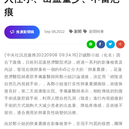
痕
Sep 08,2022
新聞
新聞時事
推廣新聞稿
(中央社訊息服務20220908 09:34:16)21歲鄭小姐（化名）因
右下腹痛，日前到花蓮慈濟醫院求診，經過一系列的影像檢查及
內診，發現右側卵巢有一個約6x5公分大的「卵巢囊腫」，花蓮
慈濟醫院婦產部李佩蓁醫師與鄭小姐討論過後，決定用「經陰道
自然孔內視鏡手術」，為鄭小姐進行良性卵巢囊腫摘除，術後恢
復良好，第二天就康復出院。李佩蓁醫師表示，相較傳統的剖腹
手術或腹腔鏡手術，利用人體自然孔洞（陰道）進行內視鏡微創
手術的方式能夠大大減少患者的出血量、降低疼痛感，且術後不
留疤，適合應用於卵巢良性病變的治療。
由於鄭小姐的卵巢囊腫在影像檢查中，呈現不均質的樣態，團隊