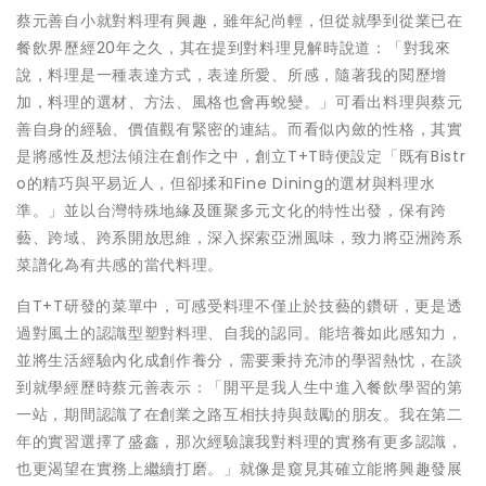
蔡元善自小就對料理有興趣，雖年紀尚輕，但從就學到從業已在
餐飲界歷經20年之久，其在提到對料理見解時說道：「對我來
說，料理是一種表達方式，表達所愛、所感，隨著我的閱歷增
加，料理的選材、方法、風格也會再蛻變。」可看出料理與蔡元
善自身的經驗、價值觀有緊密的連結。而看似內斂的性格，其實
是將感性及想法傾注在創作之中，創立T+T時便設定「既有Bistr
o的精巧與平易近人，但卻揉和Fine Dining的選材與料理水
準。」並以台灣特殊地緣及匯聚多元文化的特性出發，保有跨
藝、跨域、跨系開放思維，深入探索亞洲風味，致力將亞洲跨系
菜譜化為有共感的當代料理。
自T+T研發的菜單中，可感受料理不僅止於技藝的鑽研，更是透
過對風土的認識型塑對料理、自我的認同。能培養如此感知力，
並將生活經驗內化成創作養分，需要秉持充沛的學習熱忱，在談
到就學經歷時蔡元善表示：「開平是我人生中進入餐飲學習的第
一站，期間認識了在創業之路互相扶持與鼓勵的朋友。我在第二
年的實習選擇了盛鑫，那次經驗讓我對料理的實務有更多認識，
也更渴望在實務上繼續打磨。」就像是窺見其確立能將興趣發展