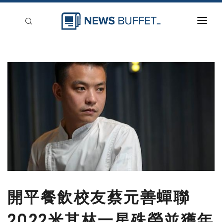
回到首頁
新聞稿分類
登入
刊登
開平餐飲校友蔡元善蟬聯
2022米其林一星殊榮並獲年