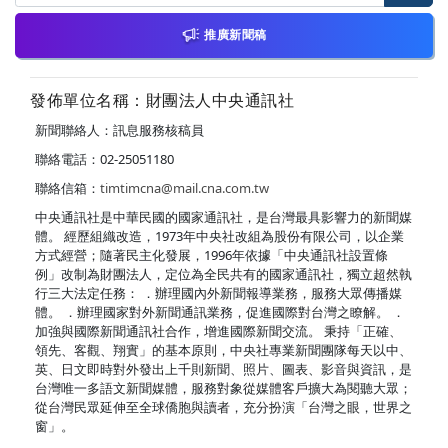
推廣新聞稿
發佈單位名稱：財團法人中央通訊社
新聞聯絡人：訊息服務核稿員
聯絡電話：02-25051180
聯絡信箱：
timtimcna@mail.cna.com.tw
中央通訊社是中華民國的國家通訊社，是台灣最具影響力的新聞媒
體。 經歷組織改造，1973年中央社改組為股份有限公司，以企業
方式經營；隨著民主化發展，1996年依據「中央通訊社設置條
例」改制為財團法人，定位為全民共有的國家通訊社，獨立超然執
行三大法定任務： ．辦理國內外新聞報導業務，服務大眾傳播媒
體。 ．辦理國家對外新聞通訊業務，促進國際對台灣之瞭解。 ．
加強與國際新聞通訊社合作，增進國際新聞交流。 秉持「正確、
領先、客觀、翔實」的基本原則，中央社專業新聞團隊每天以中、
英、日文即時對外發出上千則新聞、照片、圖表、影音與資訊，是
台灣唯一多語文新聞媒體，服務對象從媒體客戶擴大為閱聽大眾；
從台灣民眾延伸至全球僑胞與讀者，充分扮演「台灣之眼，世界之
窗」。