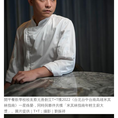
開平餐飲學校校友蔡元善創立T+T獲2022《台北台中台南高雄米其
林指南》一星殊榮，同時與夥伴共獲「米其林指南年輕主廚大
獎」。圖片提供｜T+T；攝影｜劉振祥