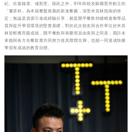
紀、欣葉鐘菜、彧割烹。除此之外，91年班校友蘇國晉所創立的
「饕弄杯」為本屆餐盤推薦的新進餐廳，深受米其林指南的肯
定；無論是資源引進或經驗分享，都是開平餐飲持續精進教學品
質與提升學習環境的堅實基礎，對於此次校友與合作單位於米其
林皆斬獲亮眼成就，開平餐飲與有榮焉並由衷與之同喜，期許未
來能與各方在餐飲業共同努力使其熠熠生輝，也能一同達成快樂
學習有成就的教育目標。