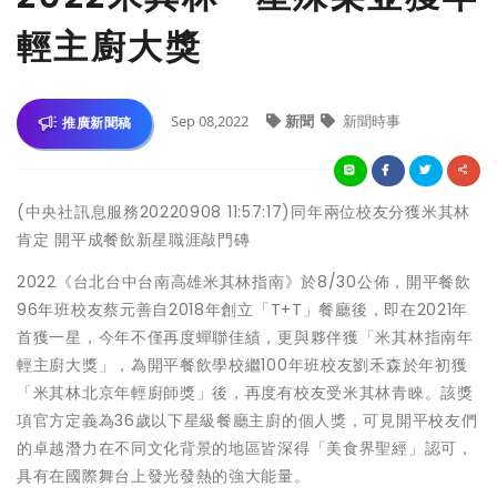
輕主廚大獎
Sep 08,2022
新聞
新聞時事
推廣新聞稿
(中央社訊息服務20220908 11:57:17)同年兩位校友分獲米其林
肯定 開平成餐飲新星職涯敲門磚
2022《台北台中台南高雄米其林指南》於8/30公佈，開平餐飲
96年班校友蔡元善自2018年創立「T+T」餐廳後，即在2021年
首獲一星，今年不僅再度蟬聯佳績，更與夥伴獲「米其林指南年
輕主廚大獎」，為開平餐飲學校繼100年班校友劉禾森於年初獲
「米其林北京年輕廚師獎」後，再度有校友受米其林青睞。該獎
項官方定義為36歲以下星級餐廳主廚的個人獎，可見開平校友們
的卓越潛力在不同文化背景的地區皆深得「美食界聖經」認可，
具有在國際舞台上發光發熱的強大能量。