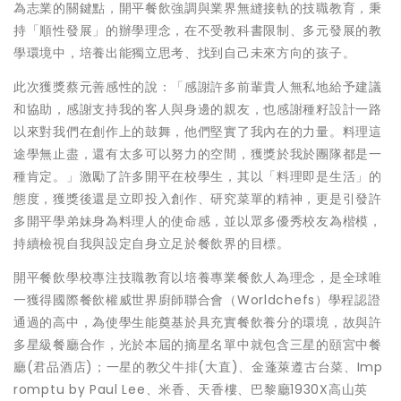
為志業的關鍵點，開平餐飲強調與業界無縫接軌的技職教育，秉
持「順性發展」的辦學理念，在不受教科書限制、多元發展的教
學環境中，培養出能獨立思考、找到自己未來方向的孩子。
此次獲獎蔡元善感性的說：「感謝許多前輩貴人無私地給予建議
和協助，感謝支持我的客人與身邊的親友，也感謝種籽設計一路
以來對我們在創作上的鼓舞，他們堅實了我內在的力量。料理這
途學無止盡，還有太多可以努力的空間，獲獎於我於團隊都是一
種肯定。」激勵了許多開平在校學生，其以「料理即是生活」的
態度，獲獎後還是立即投入創作、研究菜單的精神，更是引發許
多開平學弟妹身為料理人的使命感，並以眾多優秀校友為楷模，
持續檢視自我與設定自身立足於餐飲界的目標。
開平餐飲學校專注技職教育以培養專業餐飲人為理念，是全球唯
一獲得國際餐飲權威世界廚師聯合會（Worldchefs）學程認證
通過的高中，為使學生能奠基於具充實餐飲養分的環境，故與許
多星級餐廳合作，光於本屆的摘星名單中就包含三星的頤宮中餐
廳(君品酒店)；一星的教父牛排(大直)、金蓬萊遵古台菜、Imp
romptu by Paul Lee、米香、天香樓、巴黎廳1930X高山英