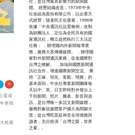
社，是台灣最具影響力的新聞媒
體。 經歷組織改造，1973年中央
社改組為股份有限公司，以企業方
式經營；隨著民主化發展，1996年
依據「中央通訊社設置條例」改制
為財團法人，定位為全民共有的國
家通訊社，獨立超然執行三大法定
任務： ．辦理國內外新聞報導業
務，服務大眾傳播媒體。 ．辦理國
家對外新聞通訊業務，促進國際對
台灣之瞭解。 ．加強與國際新聞通
訊社合作，增進國際新聞交流。 秉
持「正確、領先、客觀、翔實」的
基本原則，中央社專業新聞團隊每
天以中、英、日文即時對外發出上
項心靈成
千則新聞、照片、圖表、影音與資
訊，是台灣唯一多語文新聞媒體，
四年更穩
服務對象從媒體客戶擴大為閱聽大
眾；從台灣民眾延伸至全球僑胞與
讀者，充分扮演「台灣之眼，世界
科大校園
之窗」。