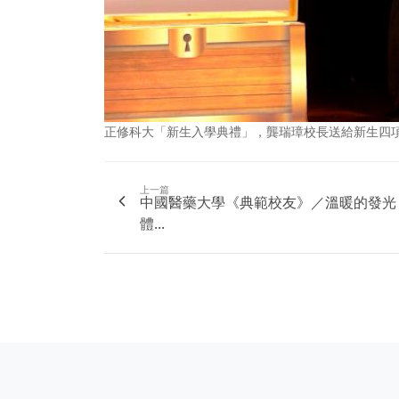
正修科大「新生入學典禮」，龔瑞璋校長送給新生四
上一篇
中國醫藥大學《典範校友》／溫暖的發光
體...