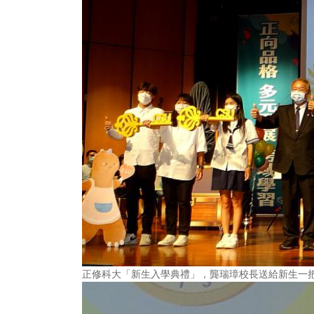
正修科大「新生入學典禮」，龔瑞璋校長送給新生一