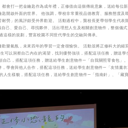
，都會打一把金鑰匙作為成年禮，正修借由這個傳統意象，送給每位
鑰匙開啟外面的世界。 他強調，學校非常重視品德教育、服務態度及
苦耐勞」的風評頗受外界歡迎。 活動過程中，龔校長更帶領學生代表
識自己、愛自己、尋找夥伴、活出理想人生及相關創意物件，整個儀式
透過這樣的規劃，豐富校園不同世代學生的交融與傳承。
歡樂氣氛，未來四年的學習一定會很愉快。 活動並將正修科大的縮寫
學生可以洞察自己內在的渴望，找到優勢強項，搭配這項任務，贈送學
顧自己，搭配這項任務，贈送給學生創意物件—「自我關照零食包」。3
伴，學會與他人合作，搭配這項任務，送給學生創意物件—「友情薰衣
中的人生樣貌，搭配這項任務，送給學生創意物件—「指南針」、「藏