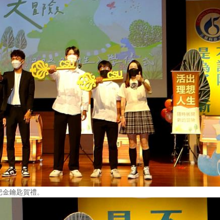
把金鑰匙賀禮。