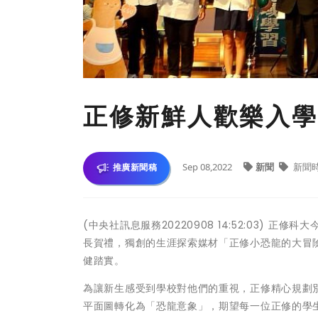
正修新鮮人歡樂入學
Sep 08,2022
新聞
新聞
推廣新聞稿
(中央社訊息服務20220908 14:52:03)
長賀禮，獨創的生涯探索媒材「正修小恐龍的大冒
健踏實。
為讓新生感受到學校對他們的重視，正修精心規劃
平面圖轉化為「恐龍意象」，期望每一位正修的學