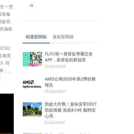
新生一把
職場倫
開啟四
充滿歡
精選新聞稿
最新新聞稿
CSU
FLOC唯一基督徒專屬交友
生創意
APP，基督徒的新福音
. 尋
2021/03/29
草」。
寶
AMD公佈2026年第2季財務
報告
2026/08/07
防蚊大作戰！臭味滾零DEET
防蚊噴霧 長效8小時 貓狗安
心用
2026/08/07