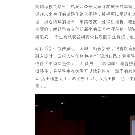
龔瑞璋校長指出，馬來西亞華人家庭在孩子成年時
通往未來生涯的鎖匙作為入學禮，希望可以用這把
理，經過四年的培育，畢業校友「經得起挫折、吃
個寶箱，解鎖學校交付給新生的四項生涯任務—認
樂氣氛。 學生會代表並與龔校長致贈新生賀禮，
幼保系新生歐佳妍說，入學活動很新奇，很喜歡這種
融入設計，四項人生任務包括有1.認識自己：希望
物件「渴望探照燈」。2. 愛自己：希望學生學會照
找夥伴：希望學生在大學可以找到相交一輩子的夥
4. 活出理想人生：希望學生都可以活出自己心目
圖」。