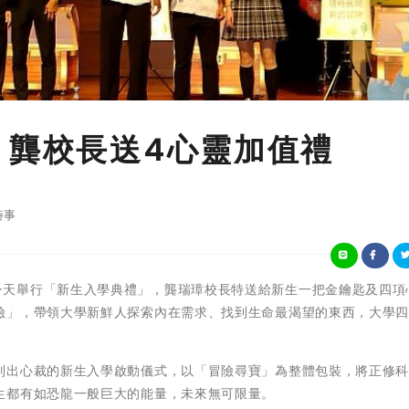
 龔校長送4心靈加值禮
時事
 正修科大今天舉行「新生入學典禮」，龔瑞璋校長特送給新生一把金鑰匙及四
險」，帶領大學新鮮人探索內在需求、找到生命最渴望的東西，大學
別出心裁的新生入學啟動儀式，以「冒險尋寶」為整體包裝，將正修
生都有如恐龍一般巨大的能量，未來無可限量。