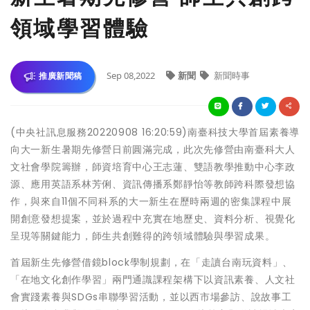
領域學習體驗
Sep 08,2022
新聞
新聞時事
推廣新聞稿
(中央社訊息服務20220908 16:20:59)南臺科技大學首屆素養導
向大一新生暑期先修營日前圓滿完成，此次先修營由南臺科大人
文社會學院籌辦，師資培育中心王志蓮、雙語教學推動中心李政
源、應用英語系林芳俐、資訊傳播系鄭靜怡等教師跨科際發想協
作，與來自11個不同科系的大一新生在歷時兩週的密集課程中展
開創意發想提案，並於過程中充實在地歷史、資料分析、視覺化
呈現等關鍵能力，師生共創難得的跨領域體驗與學習成果。
首屆新生先修營借鏡block學制規劃，在「走讀台南玩資料」、
「在地文化創作學習」兩門通識課程架構下以資訊素養、人文社
會實踐素養與SDGs串聯學習活動，並以西市場參訪、說故事工