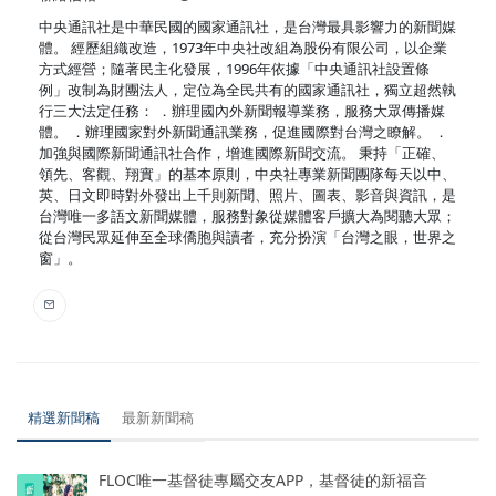
中央通訊社是中華民國的國家通訊社，是台灣最具影響力的新聞媒
體。 經歷組織改造，1973年中央社改組為股份有限公司，以企業
方式經營；隨著民主化發展，1996年依據「中央通訊社設置條
例」改制為財團法人，定位為全民共有的國家通訊社，獨立超然執
行三大法定任務： ．辦理國內外新聞報導業務，服務大眾傳播媒
體。 ．辦理國家對外新聞通訊業務，促進國際對台灣之瞭解。 ．
加強與國際新聞通訊社合作，增進國際新聞交流。 秉持「正確、
領先、客觀、翔實」的基本原則，中央社專業新聞團隊每天以中、
英、日文即時對外發出上千則新聞、照片、圖表、影音與資訊，是
台灣唯一多語文新聞媒體，服務對象從媒體客戶擴大為閱聽大眾；
從台灣民眾延伸至全球僑胞與讀者，充分扮演「台灣之眼，世界之
窗」。
精選新聞稿
最新新聞稿
FLOC唯一基督徒專屬交友APP，基督徒的新福音