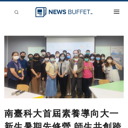
回到首頁
新聞稿分類
登入
刊登
南臺科大首屆素養導向大一
新生暑期先修營 師生共創跨