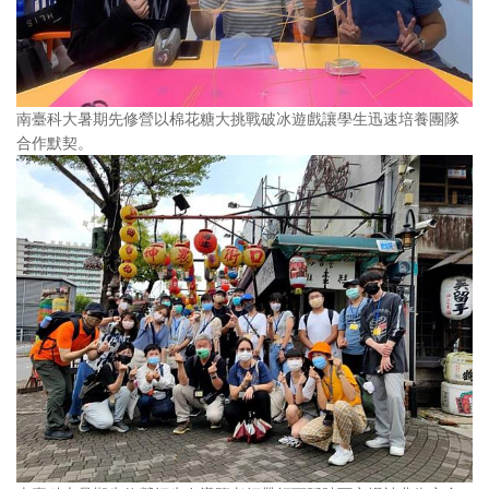
南臺科大暑期先修營以棉花糖大挑戰破冰遊戲讓學生迅速培養團隊
合作默契。