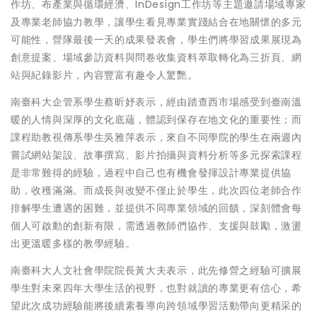
作坊、布產業與循環經濟、InDesign工作坊等主題邀請場域專家
及專業老師協力教學，讓學生看見專業實踐結合在地關懷的多元
可能性，營隊最後一天的成果發表會，學生們將學習成果展現為
創意提案、場域參訪資料與問卷收集資料萃取轉化為三折頁、網
站與紀錄影片，內容豐富有趣令人驚艷。
南臺科大企管系學生蔡昕妤表示，經由踏查西市場感受到臺南溫
暖的人情與深厚的文化底蘊，體認到保存在地文化的重要性；而
課程助教視傳系學生吳雅萍表示，來自不同學院的學生在兩週內
嘗試網站架設、故事撰寫、影片拍攝與資料分析等多元探索課程
是非常難得的經驗，過程中自己也有機會發揮設計專業提供協
助，收穫滿滿。而成長與改變不僅止於學生，此次四位老師合作
排解學生遭遇的困難，並提供不同專業領域的回饋，深刻體會每
個人可啟動的創新有限，需透過教師們協作、支援與鼓勵，激盪
出更溫暖多樣的教學經驗。
南臺科大人文社會學院院長黃大夫表示，此先修營之經驗可擴展
學生對未來四年大學生活的視野，也對就讀的專業更有信心，希
望此次成功經驗能將後續素養導向跨領域學習活動帶向更精采的