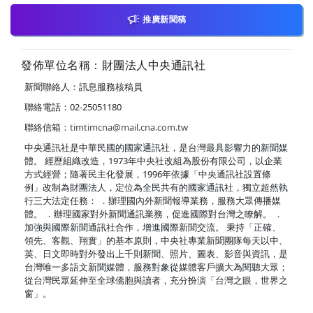
推廣新聞稿
發佈單位名稱：財團法人中央通訊社
新聞聯絡人：訊息服務核稿員
聯絡電話：02-25051180
聯絡信箱：
timtimcna@mail.cna.com.tw
中央通訊社是中華民國的國家通訊社，是台灣最具影響力的新聞媒
體。 經歷組織改造，1973年中央社改組為股份有限公司，以企業
方式經營；隨著民主化發展，1996年依據「中央通訊社設置條
例」改制為財團法人，定位為全民共有的國家通訊社，獨立超然執
行三大法定任務： ．辦理國內外新聞報導業務，服務大眾傳播媒
體。 ．辦理國家對外新聞通訊業務，促進國際對台灣之瞭解。 ．
加強與國際新聞通訊社合作，增進國際新聞交流。 秉持「正確、
領先、客觀、翔實」的基本原則，中央社專業新聞團隊每天以中、
英、日文即時對外發出上千則新聞、照片、圖表、影音與資訊，是
台灣唯一多語文新聞媒體，服務對象從媒體客戶擴大為閱聽大眾；
從台灣民眾延伸至全球僑胞與讀者，充分扮演「台灣之眼，世界之
窗」。