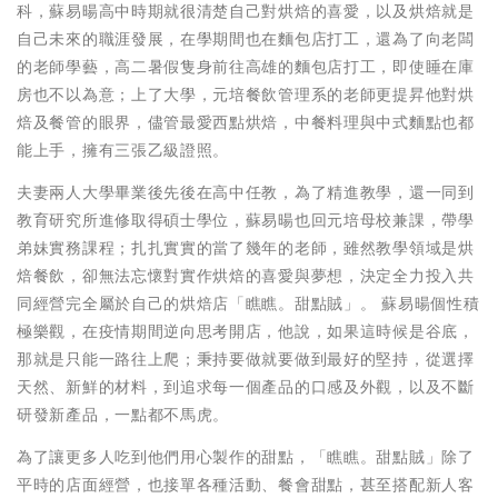
科，蘇易暘高中時期就很清楚自己對烘焙的喜愛，以及烘焙就是
自己未來的職涯發展，在學期間也在麵包店打工，還為了向老闆
的老師學藝，高二暑假隻身前往高雄的麵包店打工，即使睡在庫
房也不以為意；上了大學，元培餐飲管理系的老師更提昇他對烘
焙及餐管的眼界，儘管最愛西點烘焙，中餐料理與中式麵點也都
能上手，擁有三張乙級證照。
夫妻兩人大學畢業後先後在高中任教，為了精進教學，還一同到
教育研究所進修取得碩士學位，蘇易暘也回元培母校兼課，帶學
弟妹實務課程；扎扎實實的當了幾年的老師，雖然教學領域是烘
焙餐飲，卻無法忘懷對實作烘焙的喜愛與夢想，決定全力投入共
同經營完全屬於自己的烘焙店「瞧瞧。甜點賊」。 蘇易暘個性積
極樂觀，在疫情期間逆向思考開店，他說，如果這時候是谷底，
那就是只能一路往上爬；秉持要做就要做到最好的堅持，從選擇
天然、新鮮的材料，到追求每一個產品的口感及外觀，以及不斷
研發新產品，一點都不馬虎。
為了讓更多人吃到他們用心製作的甜點，「瞧瞧。甜點賊」除了
平時的店面經營，也接單各種活動、餐會甜點，甚至搭配新人客