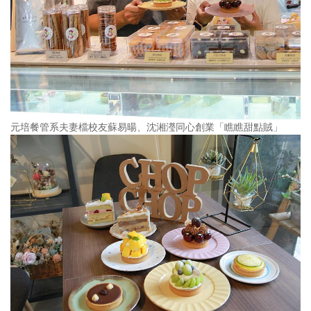
元培餐管系夫妻檔校友蘇易暘、沈湘瀅同心創業「瞧瞧甜點賊」