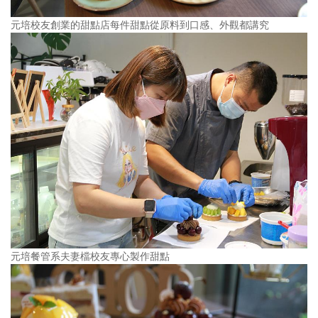
元培校友創業的甜點店每件甜點從原料到口感、外觀都講究
元培餐管系夫妻檔校友專心製作甜點