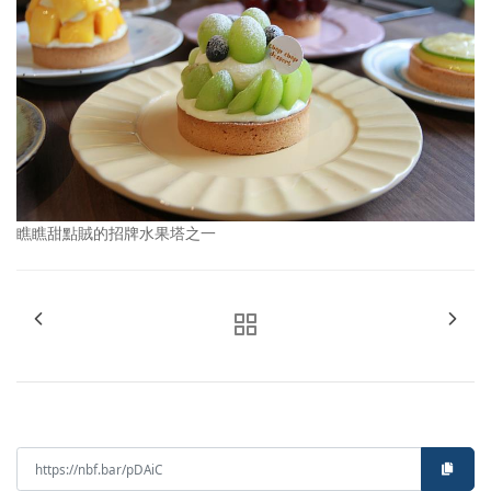
瞧瞧甜點賊的招牌水果塔之一