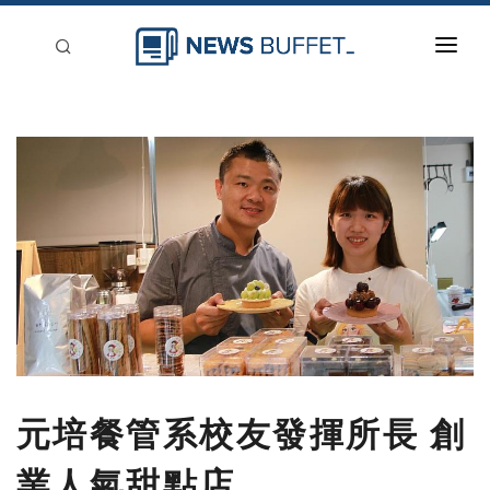
回到首頁
新聞稿分類
登入
刊登
元培餐管系校友發揮所長 創
業人氣甜點店