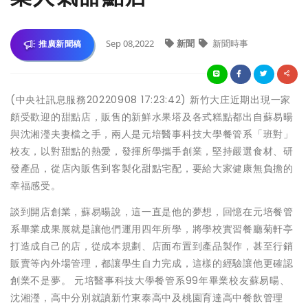
Sep 08,2022
新聞
新聞時事
推廣新聞稿
(中央社訊息服務20220908 17:23:42) 新竹大庄近期出現一家
頗受歡迎的甜點店，販售的新鮮水果塔及各式糕點都出自蘇易暘
與沈湘瀅夫妻檔之手，兩人是元培醫事科技大學餐管系「班對」
校友，以對甜點的熱愛，發揮所學攜手創業，堅持嚴選食材、研
發產品，從店內販售到客製化甜點宅配，要給大家健康無負擔的
幸福感受。
談到開店創業，蘇易暘說，這一直是他的夢想，回憶在元培餐管
系畢業成果展就是讓他們運用四年所學，將學校實習餐廳菊軒亭
打造成自己的店，從成本規劃、店面布置到產品製作，甚至行銷
販賣等內外場管理，都讓學生自力完成，這樣的經驗讓他更確認
創業不是夢。 元培醫事科技大學餐管系99年畢業校友蘇易暘、
沈湘瀅，高中分別就讀新竹東泰高中及桃園育達高中餐飲管理