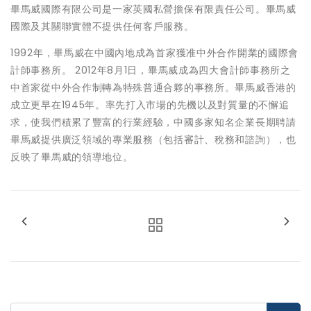
畢馬威國際有限公司是一家英國私營擔保有限責任公司。畢馬威
國際及其關聯實體不提供任何客戶服務。
1992年，畢馬威在中國內地成為首家獲准中外合作開業的國際會
計師事務所。 2012年8月1日，畢馬威成為四大會計師事務所之
中首家從中外合作制轉為特殊普通合夥的事務所。畢馬威香港的
成立更早在1945年。率先打入市場的先機以及對質量的不懈追
求，使我們積累了豐富的行業經驗，中國多家知名企業長期聘請
畢馬威提供廣泛領域的專業服務（包括審計、稅務和諮詢），也
反映了畢馬威的領導地位。