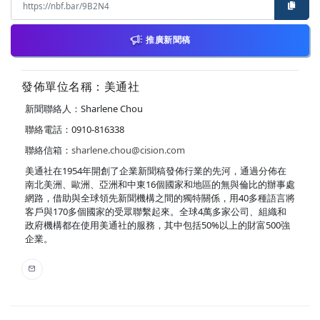
推廣新聞稿
發佈單位名稱：美通社
新聞聯絡人：Sharlene Chou
聯絡電話：0910-816338
聯絡信箱：
sharlene.chou@cision.com
美通社在1954年開創了企業新聞稿發佈行業的先河，通過分佈在
南北美洲、歐洲、亞洲和中東16個國家和地區的無與倫比的辦事處
網路，借助與全球領先新聞機構之間的獨特關係，用40多種語言將
客戶與170多個國家的受眾聯繫起來。全球4萬多家公司、組織和
政府機構都在使用美通社的服務，其中包括50%以上的財富500強
企業。