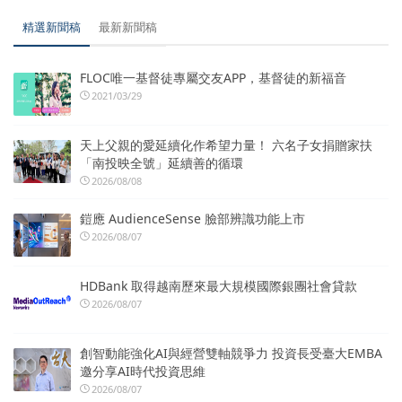
精選新聞稿
最新新聞稿
FLOC唯一基督徒專屬交友APP，基督徒的新福音
2021/03/29
天上父親的愛延續化作希望力量！ 六名子女捐贈家扶
「南投映全號」延續善的循環
2026/08/08
鎧應 AudienceSense 臉部辨識功能上市
2026/08/07
HDBank 取得越南歷來最大規模國際銀團社會貸款
2026/08/07
創智動能強化AI與經營雙軸競爭力 投資長受臺大EMBA
邀分享AI時代投資思維
2026/08/07