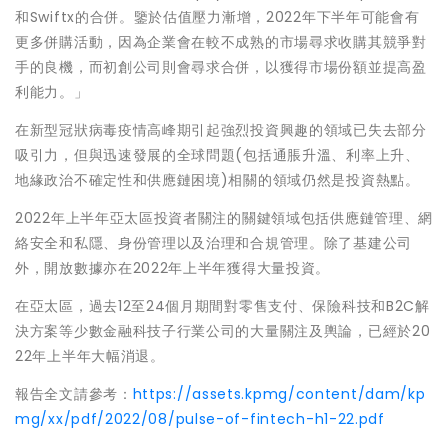
和Swiftx的合併。鑒於估值壓力漸增，2022年下半年可能會有
更多併購活動，因為企業會在較不成熟的市場尋求收購其競爭對
手的良機，而初創公司則會尋求合併，以獲得市場份額並提高盈
利能力。」
在新型冠狀病毒疫情高峰期引起強烈投資興趣的領域已失去部分
吸引力，但與迅速發展的全球問題(包括通脹升溫、利率上升、
地緣政治不確定性和供應鏈困境)相關的領域仍然是投資熱點。
2022年上半年亞太區投資者關注的關鍵領域包括供應鏈管理、網
絡安全和私隱、身份管理以及治理和合規管理。除了
基建公司
外，開放數據亦在2022年上半年獲得大量投資。
在亞太區，過去12至24個月期間對零售支付、保險科技和B2C解
決方案等少數金融科技子行業公司的大量關注及輿論，已經於20
22年上半年
大幅消退。
報告全文請參考：
https://assets.kpmg/content/dam/kp
mg/xx/pdf/2022/08/pulse-of-fintech-h1-22.pdf