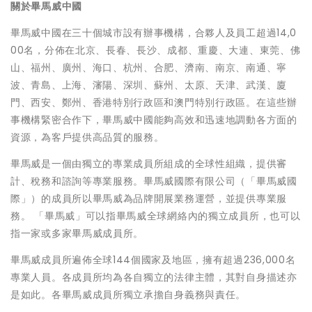
關於畢馬威中國
畢馬威中國在三十個城市設有辦事機構，合夥人及員工超過14,0
00名，分佈在北京、長春、長沙、成都、重慶、大連、東莞、佛
山、福州、廣州、海口、杭州、合肥、濟南、南京、南通、寧
波、青島、上海、瀋陽、深圳、蘇州、太原、天津、武漢、廈
門、西安、鄭州、香港特別行政區和澳門特別行政區。在這些辦
事機構緊密合作下，畢馬威中國能夠高效和迅速地調動各方面的
資源，為客戶提供高品質的服務。
畢馬威是一個由獨立的專業成員所組成的全球性組織，提供審
計、稅務和諮詢等專業服務。畢馬威國際有限公司（「畢馬威國
際」）的成員所以畢馬威為品牌開展業務運營，並提供專業服
務。 「畢馬威」可以指畢馬威全球網絡內的獨立成員所，也可以
指一家或多家畢馬威成員所。
畢馬威成員所遍佈全球144個國家及地區，擁有超過236,000名
專業人員。各成員所均為各自獨立的法律主體，其對自身描述亦
是如此。各畢馬威成員所獨立承擔自身義務與責任。