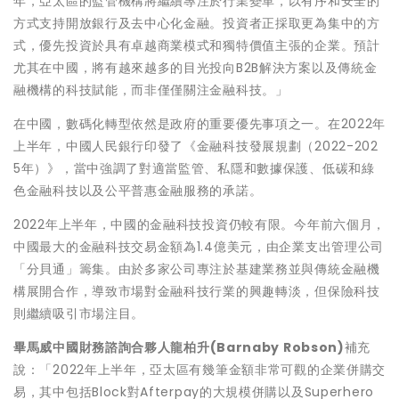
年，亞太區的監管機構將繼續專注於行業變革，以有序和安全的
方式支持開放銀行及去中心化金融。投資者正採取更為集中的方
式，優先投資於具有卓越商業模式和獨特價值主張的企業。預計
尤其在中國，將有越來越多的目光投向B2B解決方案以及傳統金
融機構的科技賦能，而非僅僅關注金融科技。」
在中國，數碼化轉型依然是政府的重要優先事項之一。在2022年
上半年，中國人民銀行印發了《金融科技發展規劃（2022-202
5年）》，當中強調了對適當監管、私隱和數據保護、低碳和綠
色金融科技以及公平普惠金融服務的承諾。
2022年上半年，中國的金融科技投資仍較有限。今年前六個月，
中國最大的金融科技交易金額為1.4億美元，由企業支出管理公司
「分貝通」籌集。由於多家公司專注於基建業務並與傳統金融機
構展開合作，導致市場對金融科技行業的興趣轉淡，但保險科技
則繼續吸引市場注目。
畢馬威中國財務諮詢合夥人龍柏升
(
Barnaby Robson
)
補充
說：「2022年上半年，亞太區有幾筆金額非常可觀的企業併購交
易，其中包括Block對Afterpay的大規模併購以及Superhero