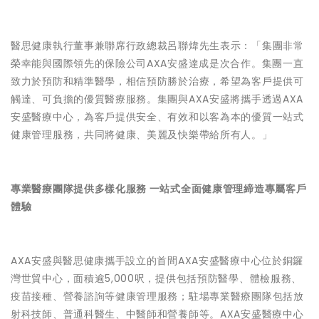
醫思健康執行董事兼聯席行政總裁呂聯煒先生
表示：「集團非常
榮幸能與國際領先的保險公司AXA安盛達成是次合作。集團一直
致力於預防和精準醫學，相信預防勝於治療，希望為客戶提供可
觸達、可負擔的優質醫療服務。集團與AXA安盛將攜手透過AXA
安盛醫療中心，為客戶提供安全、有效和以客為本的優質一站式
健康管理服務，共同將健康、美麗及快樂帶給所有人。」
專業醫療團隊提供多樣化服務 一站式全面健康管理締造專屬客戶
體驗
AXA安盛與醫思健康攜手設立的首間AXA安盛醫療中心位於銅鑼
灣世貿中心，面積逾5,000呎，提供包括預防醫學、體檢服務、
疫苗接種、營養諮詢等健康管理服務；駐場專業醫療團隊包括放
射科技師、普通科醫生、中醫師和營養師等。AXA安盛醫療中心