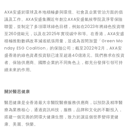
AXA安盛於環球及本地積極參與環境、社會及企業管治方面的倡
議及工作。AXA安盛集團近年創立AXA安盛氣候學院及淨零保險
聯盟，並制定了多項環球綠色目標，例如在2023年將綠色投資增
至260億歐元，以及在2025年實現碳中和等。在香港，AXA安盛
積極推動數碼改革減省紙張用量，並成為首間加盟「Green Mo
nday ESG Coalition」的保險公司；截至2022年2月，AXA安
盛香港的綠色資產投資額已達至超過40億港元。我們務求在投資
者、保險供應商、國際企業的不同角色上，都充分發揮引領可持
續未來的作用。
關於醫思健康
醫思健康是全香港最大非醫院醫療服務供應商，以預防及精準醫
療為業務核心，通過資訊科技，服務，品牌和文化的不斷投入，
搭建一個完善的閉環大健康生態，致力於讓這個世界變得更健
康、美麗、快樂。