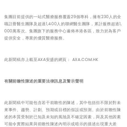
集團目前提供的一站式醫療服務覆蓋29個專科，擁有230人的全
職註冊醫生團隊及超過1,400人的聯網醫生團隊，累計服務超過1,
000萬客次。集團旗下的服務中心遍佈本港各區，致力於為客戶
提供安全，專業的優質醫療服務。
此新聞稿亦上載至AXA安盛的網頁：
AXA.COM.HK
有關前瞻性陳述的重要法律訊息及警示聲明
此新聞稿中可能包含若干前瞻性的陳述，其中包括但不限於對未
來事件、趨勢、計劃、預期或目標的假設或預測。由於前瞻性陳
述的本質受制於已知及未知的風險及不確定因素，與及其他因素
可能令實際結果與前瞻性陳述內明示或暗示的描述出現重大差