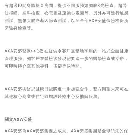
有超過10間身體檢查房間，提供不同服務如胸腹X光檢查、超聲
波掃瞄、婦科檢查、心電圖及運動心電圖等。另外亦可進行敏感
測試、無創大腸癌基因篩查測試，以至全部AXA安盛保險核保所
需驗身檢查等。
AXA安盛醫療中心旨在提供令客戶無憂地享用的一站式全面健康
管理服務。如客戶在體檢後發現需要進一步的醫學檢查或治療，
可即時轉介至其他專科，省卻等候時間。
AXA安盛與醫思健康日後將進一步加強合作，雙方期望未來可在
其他核心商業或住宅區增設醫療中心及擴闊服務。
關於AXA安盛
AXA安盛為AXA安盛集團之成員。AXA安盛集團是全球領先的保