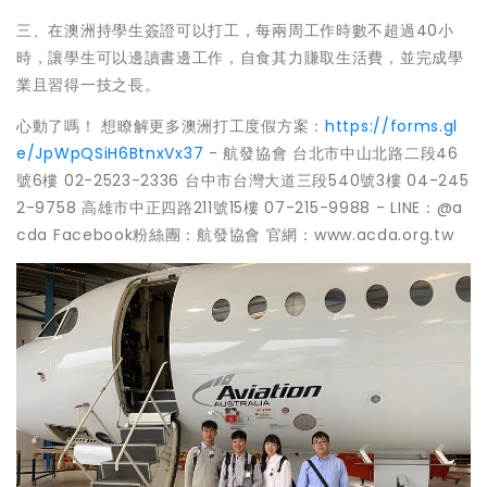
三、在澳洲持學生簽證可以打工，每兩周工作時數不超過40小
時，讓學生可以邊讀書邊工作，自食其力賺取生活費，並完成學
業且習得一技之長。
心動了嗎！ 想瞭解更多澳洲打工度假方案：
https://forms.gl
e/JpWpQSiH6BtnxVx37
- 航發協會 台北市中山北路二段46
號6樓 02-2523-2336 台中市台灣大道三段540號3樓 04-245
2-9758 高雄市中正四路211號15樓 07-215-9988 - LINE：@a
cda Facebook粉絲團：航發協會 官網：www.acda.org.tw