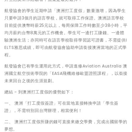
航發協會的學生近期申請「澳洲打工度假」數量激增，因為學生
只要申請3個月的語言學校，就可取得工作保證。澳洲語言學校
目前提供澳幣時薪25元以上，每周保障工作時數至少38小時，平
均月薪約台幣8萬元的工作機會。學生可一邊打工賺錢、一邊體
驗澳洲生活；亦同時可在語言學校取得學習認可證書，不需提供I
ELTS雅思成績，即可由航發協會協助申請銜接澳洲當地的正式學
程。
航發協會已有學生運用此方式，申請進修Aviation Australia 澳
洲國立航空技術學院的「EASA飛機維修歐盟證照課程」，以銜接
未來回台之後的生涯規劃。
總結 ~ 到澳洲打工度假的優勢如下：
一、 澳洲「打工度假簽證」可在當地直接轉換申請「學生簽
證」，不需特別回台灣辦理，相當便利！
二、 澳洲打工度假所賺的錢可直接來繳交學費，完成出國留學的
夢想。