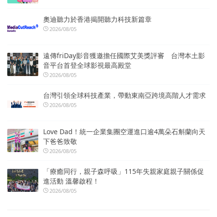
奧迪聽力於香港揭開聽力科技新篇章
2026/08/05
遠傳friDay影音獲邀擔任國際艾美獎評審 台灣本土影
音平台首登全球影視最高殿堂
2026/08/05
台灣引領全球科技產業，帶動東南亞跨境高階人才需求
2026/08/05
Love Dad！統一企業集團空運進口逾4萬朵石斛蘭向天
下爸爸致敬
2026/08/05
「療癒同行，親子森呼吸」115年失親家庭親子關係促
進活動 溫馨啟程！
2026/08/05