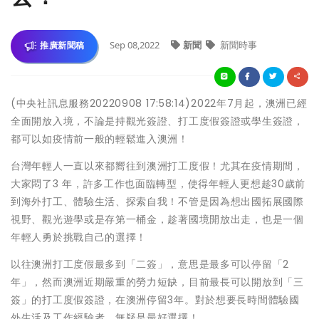
Sep 08,2022
新聞
新聞時事
推廣新聞稿
(中央社訊息服務20220908 17:58:14)2022年7月起，澳洲已經
全面開放入境，不論是持觀光簽證、打工度假簽證或學生簽證，
都可以如疫情前一般的輕鬆進入澳洲！
台灣年輕人一直以來都嚮往到澳洲打工度假！尤其在疫情期間，
大家悶了3 年，許多工作也面臨轉型，使得年輕人更想趁30歲前
到海外打工、體驗生活、探索自我！不管是因為想出國拓展國際
視野、觀光遊學或是存第一桶金，趁著國境開放出走，也是一個
年輕人勇於挑戰自己的選擇！
以往澳洲打工度假最多到「二簽」，意思是最多可以停留「2
年」，然而澳洲近期嚴重的勞力短缺，目前最長可以開放到「三
簽」的打工度假簽證，在澳洲停留3年。對於想要長時間體驗國
外生活及工作經驗者，無疑是最好選擇！