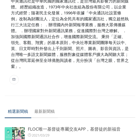
中央通訊社是中華民國的國家通訊社，是台灣最具影響力的新聞媒
體。 經歷組織改造，1973年中央社改組為股份有限公司，以企業
方式經營；隨著民主化發展，1996年依據「中央通訊社設置條
例」改制為財團法人，定位為全民共有的國家通訊社，獨立超然執
行三大法定任務： ．辦理國內外新聞報導業務，服務大眾傳播媒
體。 ．辦理國家對外新聞通訊業務，促進國際對台灣之瞭解。 ．
加強與國際新聞通訊社合作，增進國際新聞交流。 秉持「正確、
領先、客觀、翔實」的基本原則，中央社專業新聞團隊每天以中、
英、日文即時對外發出上千則新聞、照片、圖表、影音與資訊，是
台灣唯一多語文新聞媒體，服務對象從媒體客戶擴大為閱聽大眾；
從台灣民眾延伸至全球僑胞與讀者，充分扮演「台灣之眼，世界之
窗」。
精選新聞稿
最新新聞稿
FLOC唯一基督徒專屬交友APP，基督徒的新福音
2021/03/29