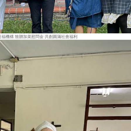
福機構 致贈加菜慰問金 共創圓滿社會福利