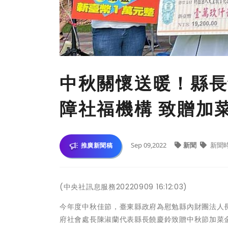
中秋關懷送暖！縣長
障社福機構 致贈加
Sep 09,2022
新聞
新聞
推廣新聞稿
(中央社訊息服務20220909 16:12:03)
今年度中秋佳節，臺東縣政府為慰勉縣內財團法人
府社會處長陳淑蘭代表縣長饒慶鈴致贈中秋節加菜