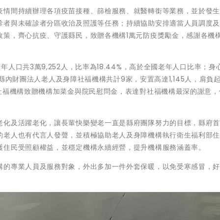
疫情間持續辦理各項疫苗接種、篩檢服務、就醫轉銜等業務，並於發
診者與未確診者分區收治及照護等任務；持續協助安排適當人員調度
政策，齊心抗疫、守護縣民，致贈各機構1萬元防疫獎勵金，感謝各機
人口共3萬9,252人，比率為18.44%，高於全國老年人口比率；身
台東縣內財團法人老人及身障社福機構共計9家，安置高達1,145人，肩負
內社福機構致贈機構加菜金與院民慰問金，表達對社福機構最深的謝意，
老化及活躍老化，讓長輩快樂變老一直是縣府團隊努力的目標，縣府
的老人也有代言人發聲，並積極協助老人及身障機構執行衛生福利部
護住民受照顧權益，並穩定機構永續經營，提升機構服務涵蓋率。
構的專業人員及服務對象，外出多加一件外套保暖，以免受寒感冒，