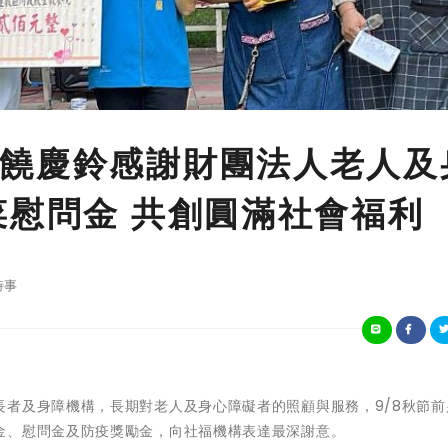
饒慶鈴感謝財團法人老人及
菜慰問金 共創圓滿社會福利
時事
長者及身障機構，長期對老人及身心障礙者的照顧與服務，9/8秋節前
金、慰問金及防疫獎勵金，向社福機構表達最深謝意。