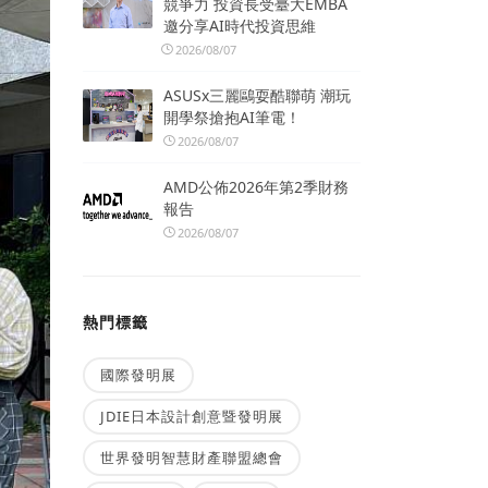
競爭力 投資長受臺大EMBA
邀分享AI時代投資思維
2026/08/07
ASUSx三麗鷗耍酷聯萌 潮玩
開學祭搶抱AI筆電！
2026/08/07
AMD公佈2026年第2季財務
報告
2026/08/07
熱門標籤
國際發明展
JDIE日本設計創意暨發明展
世界發明智慧財產聯盟總會