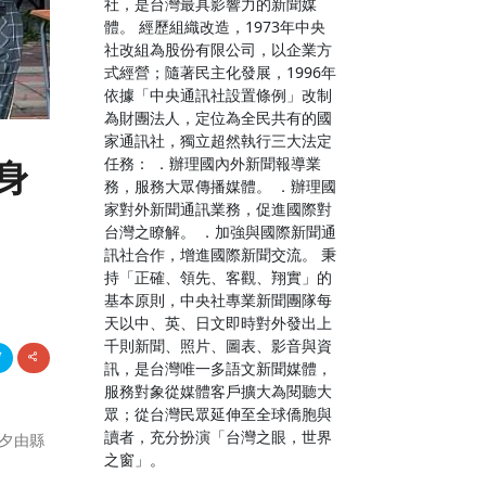
社，是台灣最具影響力的新聞媒
體。 經歷組織改造，1973年中央
社改組為股份有限公司，以企業方
式經營；隨著民主化發展，1996年
依據「中央通訊社設置條例」改制
為財團法人，定位為全民共有的國
家通訊社，獨立超然執行三大法定
任務： ．辦理國內外新聞報導業
身
務，服務大眾傳播媒體。 ．辦理國
家對外新聞通訊業務，促進國際對
台灣之瞭解。 ．加強與國際新聞通
訊社合作，增進國際新聞交流。 秉
持「正確、領先、客觀、翔實」的
基本原則，中央社專業新聞團隊每
天以中、英、日文即時對外發出上
千則新聞、照片、圖表、影音與資
訊，是台灣唯一多語文新聞媒體，
服務對象從媒體客戶擴大為閱聽大
眾；從台灣民眾延伸至全球僑胞與
讀者，充分扮演「台灣之眼，世界
夕由縣
之窗」。