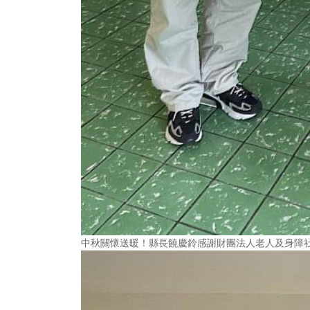
中秋關懷送暖！縣長饒慶鈴感謝財團法人老人及身障社