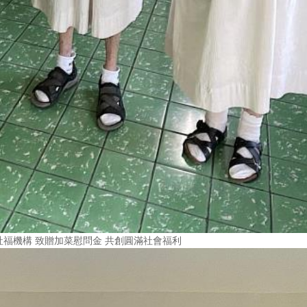
福機構 致贈加菜慰問金 共創圓滿社會福利