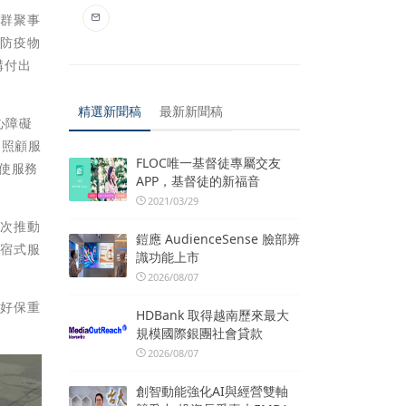
生群聚事
及防疫物
構付出
精選新聞稿
最新新聞稿
心障礙
起照顧服
FLOC唯一基督徒專屬交友
使服務
APP，基督徒的新福音
2021/03/29
首次推動
鎧應 AudienceSense 臉部辨
住宿式服
識功能上市
2026/08/07
好好保重
HDBank 取得越南歷來最大
規模國際銀團社會貸款
2026/08/07
創智動能強化AI與經營雙軸