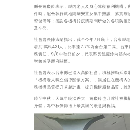
縣長饒慶鈴表示，縣內老人及身心障礙福利機構，
件時，配合執行就地隔離安置及集中照護、落實確
資儲備等；感謝各機構於疫情期間所做的各項防疫
及辛勞。
社會處長陳淑蘭指出，截至今年7月底止，台東縣老年
者共1萬6,431人，比率達7.7%為全台第二高。
務責任，9/8中秋節前夕，代表縣長饒慶鈴向縣
對象感受縣府關懷。
社會處表示台東縣已進入高齡社會，積極推動延緩
「機構老人獨立倡導關懷方案」，讓居住在機構內
務機構品質提升卓越計畫，提升機構服務品質，維
時至中秋，天氣早晚溫差大，饒慶鈴也叮嚀社福機
身體，為中秋佳節送上最真誠的暖意與祝福。