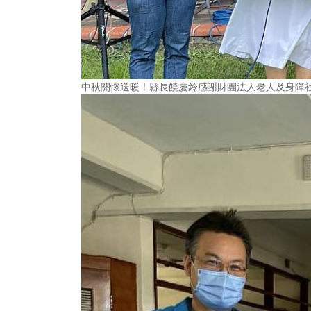
中秋關懷送暖！縣長饒慶鈴感謝財團法人老人及身障社