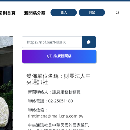
回到首頁
新聞稿分類
登入
刊登
推廣新聞稿
發佈單位名稱：財團法人中
央通訊社
新聞聯絡人：訊息服務核稿員
聯絡電話：02-25051180
聯絡信箱：
timtimcna@mail.cna.com.tw
中央通訊社是中華民國的國家通訊