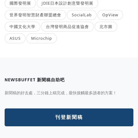
國際發明展
JDIE日本設計創意暨發明展
世界發明智慧財產聯盟總會
SocialLab
OpView
中國文化大學
台灣發明商品促進協會
北市圖
ASUS
Microchip
NEWSBUFFET 新聞稿自助吧
新聞稿的好去處，三分鐘上稿完成，最快接觸最多讀者的方案！
刊登新聞稿