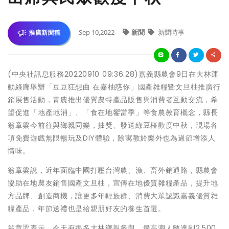
Sep 10,2022
新聞
新聞時事
推廣新聞稿
(中央社訊息服務20220910 09:36:28)嘉義縣農會9日在大林運
動綠廊舉辦「豆豆狂想曲 在嘉柚惑你」國產雜糧暨文旦柚推廣行
銷展售活動，青農推出優質農特產品販售與消費者互動交流，希
望促進「地產地消」、「食在地饗當季」等食農教育概念，縣長
翁章梁今前往與鄉親同樂，抽獎、發送綠豆椪歡度中秋，現場各
項免費遊戲無限暢玩及DIY體驗，除寓教於樂外也為過節增添人
情味。
翁章梁說，近年面臨中國打壓台灣農、漁、畜外銷通路，縣農會
協助在地農友銷售國產文旦柚，宣傳在地優質雜糧產品，提升地
方品牌、創造商機，讓更多年輕族群、消費大眾認識嘉義優質雜
糧產品，年節送禮也是給親朋好友的養生首選。
翁章梁表示，今天有很多大林鄉親參與，最高潮人數達到2,500