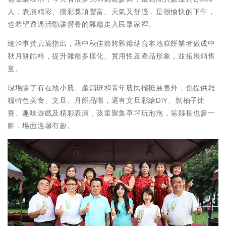
人，表演精彩、摸彩獎項豐富、天氣又舒適，是很愉快的下午，
也希望透過活動讓營養的雜糧走入民眾家裡。
總幹事黃貞瑜指出，藉中秋佳節將雜糧結合本地糕餅業者做成中
秋月餅餡料，提升雜糧多樣化、實用性及產品形象，並拓展銷售
量。
現場除了有在地小農、產銷班和青年農民擺攤展售外，也提供雜
糧特色美食、文旦、月餅品嚐，還有文旦彩繪DIY、剝柚子比
賽、趣味遊戲及精彩表演，孩童聚集草坪玩泡泡，翁縣長也參一
腳，場面溫馨有趣。