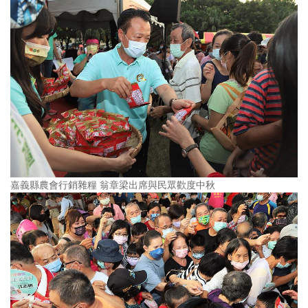
嘉義縣農會行銷雜糧 翁章梁出席與民眾歡度中秋