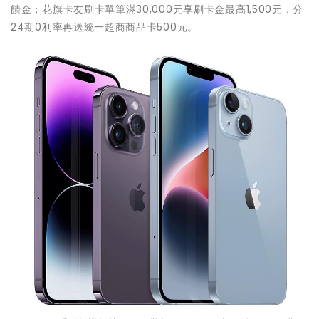
饋金；花旗卡友刷卡單筆滿30,000元享刷卡金最高1,500元，分
24期0利率再送統一超商商品卡500元。