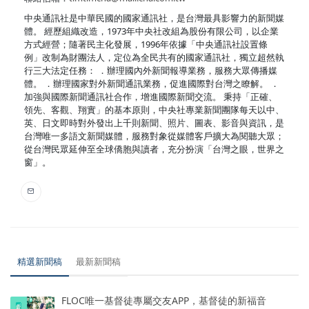
中央通訊社是中華民國的國家通訊社，是台灣最具影響力的新聞媒
體。 經歷組織改造，1973年中央社改組為股份有限公司，以企業
方式經營；隨著民主化發展，1996年依據「中央通訊社設置條
例」改制為財團法人，定位為全民共有的國家通訊社，獨立超然執
行三大法定任務： ．辦理國內外新聞報導業務，服務大眾傳播媒
體。 ．辦理國家對外新聞通訊業務，促進國際對台灣之瞭解。 ．
加強與國際新聞通訊社合作，增進國際新聞交流。 秉持「正確、
領先、客觀、翔實」的基本原則，中央社專業新聞團隊每天以中、
英、日文即時對外發出上千則新聞、照片、圖表、影音與資訊，是
台灣唯一多語文新聞媒體，服務對象從媒體客戶擴大為閱聽大眾；
從台灣民眾延伸至全球僑胞與讀者，充分扮演「台灣之眼，世界之
窗」。
精選新聞稿
最新新聞稿
FLOC唯一基督徒專屬交友APP，基督徒的新福音