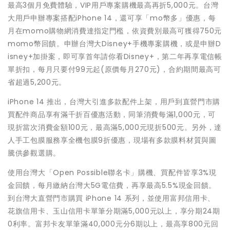
最高3個月免費體驗，VIP用戶專案購機最高再折5,000元。台灣
大用戶申辦專案搭配iPhone 14，還可享「mo幣多」優惠，每
月在momo購物網消費達指定門檻，依資費別最高可獲得750元
momo幣回饋。申辦台灣大Disney+手機專案購機，或是申辦D
isney+加掛案，即可享首年請你看Disney+，第二年再享電信帳
單折扣，每月只要付99元起(原價每月270元)，合約期間最高可
省超過5,200元。
iPhone 14 推出，台灣大引進多款配件上架，用戶到直營門市購
買配件商品享有滿千折百優惠活動，同筆消費每滿1,000元，可
現折當次消費金額100元，最高滿5,000元現折500元。另外，達
人手工包膜服務享全機包膜9折優惠，現場有多款膜料材質與圖
騰供參觀選購。
使用台灣大「Open Possible聯名卡」購機、買配件皆享3%現
金回饋，每月繳納台灣大5G電信費，再享最高5.5%現金回饋。
到台灣大直營門市購買 iPhone 14 系列，並使用富邦信用卡、
花旗信用卡、玉山信用卡單筆分期滿5,000元以上，享分期24期
0利率。富邦卡友單筆滿40,000元分6期以上，最高享800元回