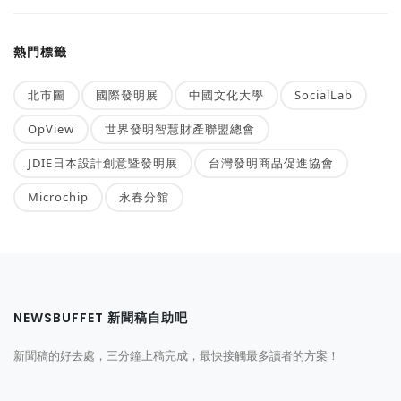
熱門標籤
北市圖
國際發明展
中國文化大學
SocialLab
OpView
世界發明智慧財產聯盟總會
JDIE日本設計創意暨發明展
台灣發明商品促進協會
Microchip
永春分館
NEWSBUFFET 新聞稿自助吧
新聞稿的好去處，三分鐘上稿完成，最快接觸最多讀者的方案！