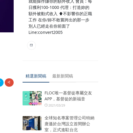
就能操作賺你的額外收入 會員：每
日獲利100-1000 代理：打造妳的
額外被動式收入 ⬆️不影響你的正職
工作 在你/妳不敢嘗跨出的那一步
別人已經走在你前面了
Line:convert2005
精選新聞稿
最新新聞稿
FLOC唯一基督徒專屬交友
APP，基督徒的新福音
2021/03/29
全球知名專案管理公司特納
唐遜於台灣設立首間辦公
室，正式進駐台北