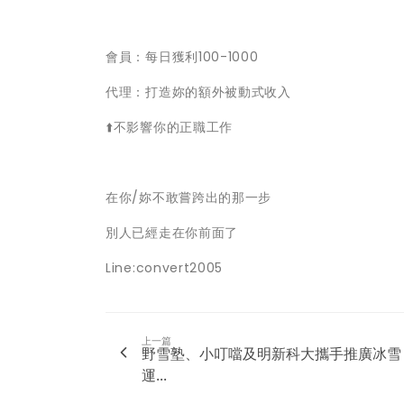
會員：每日獲利100-1000
代理：打造妳的額外被動式收入
⬆️不影響你的正職工作
在你/妳不敢嘗跨出的那一步
別人已經走在你前面了
Line:convert2005
上一篇
野雪塾、小叮噹及明新科大攜手推廣冰雪
運...