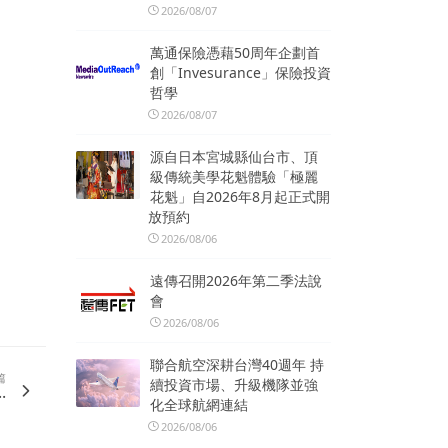
2026/08/07
萬通保險憑藉50周年企劃首
創「Invesurance」保險投資
哲學
2026/08/07
源自日本宮城縣仙台市、頂
級傳統美學花魁體驗「極麗
花魁」自2026年8月起正式開
放預約
2026/08/06
遠傳召開2026年第二季法說
會
2026/08/06
聯合航空深耕台灣40週年 持
篇
續投資市場、升級機隊並強
.
化全球航網連結
2026/08/06