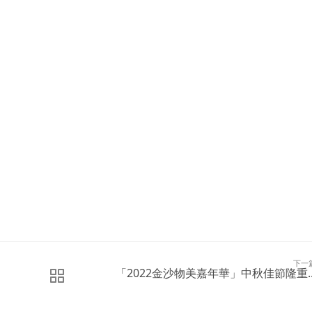
下一
「2022金沙物美嘉年華」中秋佳節隆重..