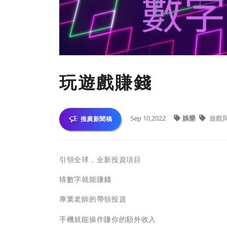
玩遊戲賺錢
Sep 10,2022
娛樂
遊戲
推廣新聞稿
引領全球，全新投資項目
猜數字就能賺錢
專業老師的帶領投資
手機就能操作賺你的額外收入