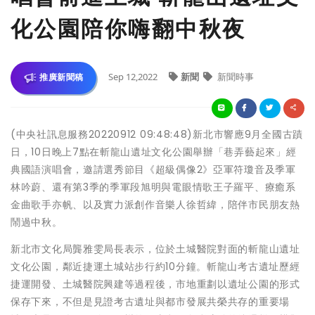
化公園陪你嗨翻中秋夜
Sep 12,2022
新聞
新聞時事
推廣新聞稿
(中央社訊息服務20220912 09:48:48)新北市響應9月全國古蹟
日，10日晚上7點在斬龍山遺址文化公園舉辦「巷弄藝起來」經
典國語演唱會，邀請選秀節目《超級偶像2》亞軍符瓊音及季軍
林吟蔚、還有第3季的季軍段旭明與電眼情歌王子羅平、療癒系
金曲歌手亦帆、以及實力派創作音樂人徐哲緯，陪伴市民朋友熱
鬧過中秋。
新北市文化局龔雅雯局長表示，位於土城醫院對面的斬龍山遺址
文化公園，鄰近捷運土城站步行約10分鐘。斬龍山考古遺址歷經
捷運開發、土城醫院興建等過程後，市地重劃以遺址公園的形式
保存下來，不但是見證考古遺址與都市發展共榮共存的重要場