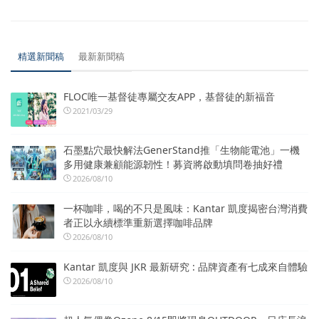
精選新聞稿
最新新聞稿
FLOC唯一基督徒專屬交友APP，基督徒的新福音
2021/03/29
石墨點穴最快解法GenerStand推「生物能電池」一機
多用健康兼顧能源韌性！募資將啟動填問卷抽好禮
2026/08/10
一杯咖啡，喝的不只是風味：Kantar 凱度揭密台灣消費
者正以永續標準重新選擇咖啡品牌
2026/08/10
Kantar 凱度與 JKR 最新研究 : 品牌資產有七成來自體驗
2026/08/10