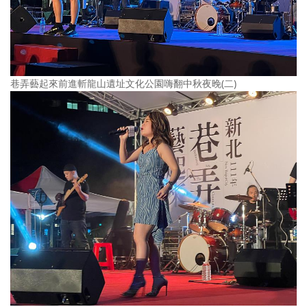
巷弄藝起來前進斬龍山遺址文化公園嗨翻中秋夜晚(二)