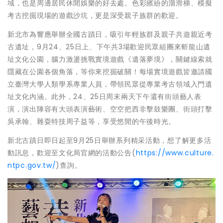
域，也是周邊居民休閒娛樂的好去處。色彩繽紛的溜滑梯、模擬
考古挖掘現場的遊戲沙坑，更是深受親子族群的歡迎。
新北市為響應舉辦全國古蹟日，吸引年輕族群及親子共遊親近考
古遺址，9月24、25日上、下午共3場歡迎民眾組團來斬龍山遺
址文化公園，腦力激盪挑戰實境遊戲《遺落夢境》，關鍵線索就
隱藏在公園各個角落，等你來挖掘破關！每場實境遊戲皆邀請國
立臺灣大學人類學系專業人員，帶領民眾從專業考古領域入門遺
址文化內涵。此外，24、25日周末兩天下午還有街頭藝人表
演，演出陣容有大頭表演藝術、空空把西非擊鼓樂團、街頭打擊
吳承翰、雜耍特技周子益等，享受悠閒的午後時光。
新北古蹟日即日起至9月25日舉辦系列精采活動，想了解更多活
動訊息，歡迎至文化局官網的活動公告(
https://www.culture.
ntpc.gov.tw/
)查詢。