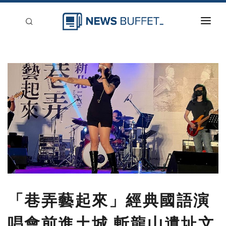
回到首頁
新聞稿分類
登入
刊登
「巷弄藝起來」經典國語演
唱會前進土城 斬龍山遺址文