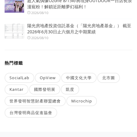
超人氣偶像Ozone 8/15即將現身OUTDOOR一日店長浪
漫寵粉！解鎖近距離夢幻福利！
2026/08/10
陽光房地產投資信託基金（「陽光房地產基金」） 截至
2026年6月30日止六個月之中期業績
2026/08/10
熱門標籤
SocialLab
OpView
中國文化大學
北市圖
Kantar
國際發明展
凱度
世界發明智慧財產聯盟總會
Microchip
台灣發明商品促進協會