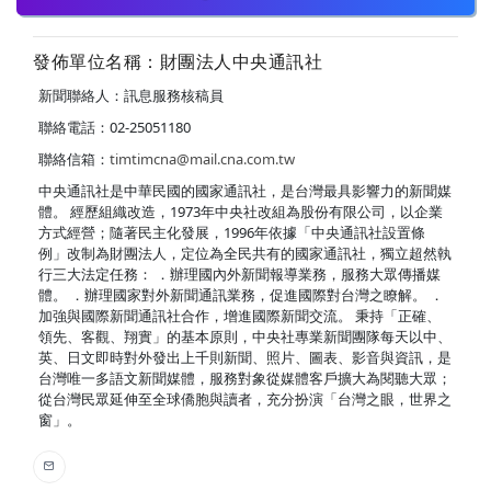
發佈單位名稱：財團法人中央通訊社
新聞聯絡人：訊息服務核稿員
聯絡電話：02-25051180
聯絡信箱：
timtimcna@mail.cna.com.tw
中央通訊社是中華民國的國家通訊社，是台灣最具影響力的新聞媒
體。 經歷組織改造，1973年中央社改組為股份有限公司，以企業
方式經營；隨著民主化發展，1996年依據「中央通訊社設置條
例」改制為財團法人，定位為全民共有的國家通訊社，獨立超然執
行三大法定任務： ．辦理國內外新聞報導業務，服務大眾傳播媒
體。 ．辦理國家對外新聞通訊業務，促進國際對台灣之瞭解。 ．
加強與國際新聞通訊社合作，增進國際新聞交流。 秉持「正確、
領先、客觀、翔實」的基本原則，中央社專業新聞團隊每天以中、
英、日文即時對外發出上千則新聞、照片、圖表、影音與資訊，是
台灣唯一多語文新聞媒體，服務對象從媒體客戶擴大為閱聽大眾；
從台灣民眾延伸至全球僑胞與讀者，充分扮演「台灣之眼，世界之
窗」。