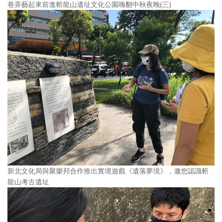
巷弄藝起來前進斬龍山遺址文化公園嗨翻中秋夜晚(三)
新北文化局與聚樂邦合作推出實境遊戲《遺落夢境》，邀您認識斬
龍山考古遺址