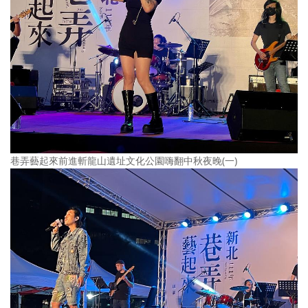
巷弄藝起來前進斬龍山遺址文化公園嗨翻中秋夜晚(一)