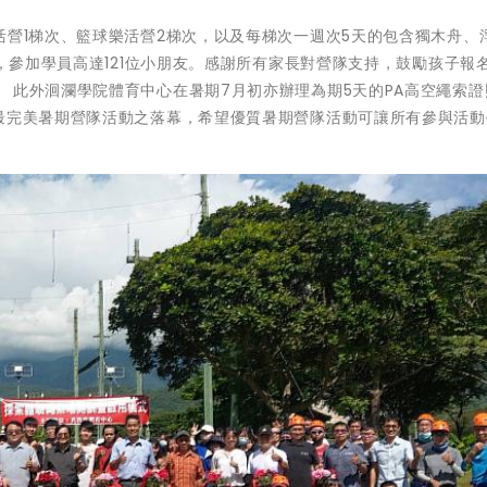
活營1梯次、籃球樂活營2梯次，以及每梯次一週次5天的包含獨木舟、
次，參加學員高達121位小朋友。感謝所有家長對營隊支持，鼓勵孩子報
 此外洄瀾學院體育中心在暑期7月初亦辦理為期5天的PA高空繩索證
為最完美暑期營隊活動之落幕，希望優質暑期營隊活動可讓所有參與活動