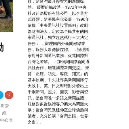
社，是台灣最具影響力的新聞媒
體。 經歷組織改造，1973年中央
社改組為股份有限公司，以企業方
式經營；隨著民主化發展，1996年
依據「中央通訊社設置條例」改制
為財團法人，定位為全民共有的國
家通訊社，獨立超然執行三大法定
任務： ．辦理國內外新聞報導業
動
務，服務大眾傳播媒體。 ．辦理國
家對外新聞通訊業務，促進國際對
台灣之瞭解。 ．加強與國際新聞通
訊社合作，增進國際新聞交流。 秉
持「正確、領先、客觀、翔實」的
基本原則，中央社專業新聞團隊每
天以中、英、日文即時對外發出上
千則新聞、照片、圖表、影音與資
訊，是台灣唯一多語文新聞媒體，
服務對象從媒體客戶擴大為閱聽大
暑期營
眾；從台灣民眾延伸至全球僑胞與
、經
讀者，充分扮演「台灣之眼，世界
育中心老
之窗」。