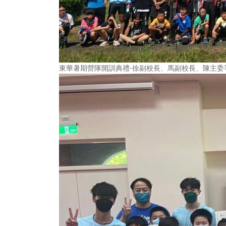
東華暑期營隊開訓典禮-徐副校長、馬副校長、陳主委