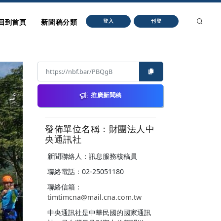
回到首頁
新聞稿分類
登入
刊登
推廣新聞稿
發佈單位名稱：財團法人中
央通訊社
新聞聯絡人：訊息服務核稿員
聯絡電話：02-25051180
聯絡信箱：
timtimcna@mail.cna.com.tw
中央通訊社是中華民國的國家通訊