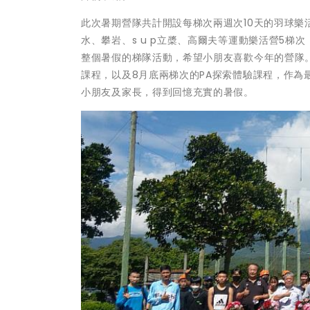
此次暑期營隊共計開設每梯次兩週次10天的羽球樂
水、攀岩、s u p立槳、高爾夫等運動樂活營5梯
整個暑假的梯隊活動，希望小朋友喜歡今年的營隊。
課程，以及8月底兩梯次的PA探索體驗課程，作
小朋友及家長，得到回憶充實的暑假。