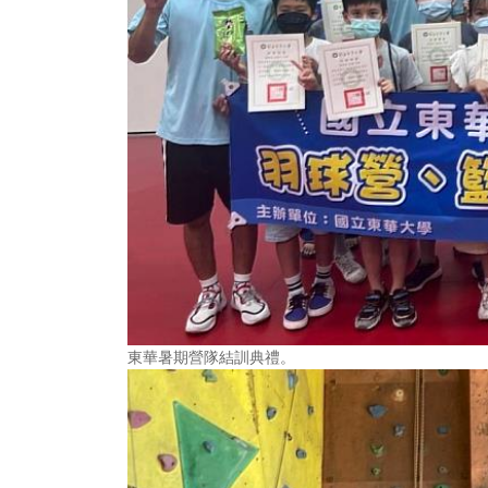
東華暑期營隊結訓典禮。