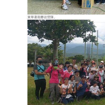
東華暑期攀岩營隊。