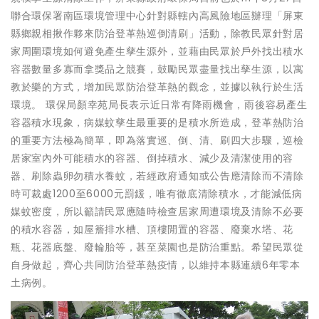
聯合環保署南區環境管理中心針對縣轄內高風險地區辦理「屏東
縣鄉親相揪作夥來防治登革熱巡倒清刷」活動，除教民眾針對居
家周圍環境如何避免產生孳生源外，並藉由民眾於戶外找出積水
容器數量多寡而拿獎品之競賽，鼓勵民眾盡量找出孳生源，以寓
教於樂的方式，增加民眾防治登革熱的觀念，並據以執行於生活
環境。 環保局顏幸苑局長表示近日常有降雨機會，雨後容易產生
容器積水現象，病媒蚊孳生最重要的是積水所造成，登革熱防治
的重要方法極為簡單，即為落實巡、倒、清、刷四大步驟，巡檢
居家室內外可能積水的容器、倒掉積水、減少及清潔使用的容
器、刷除蟲卵勿積水養蚊，若經政府通知或公告應清除而不清除
時可裁處1200至6000元罰鍰，唯有徹底清除積水，才能減低病
媒蚊密度，所以籲請民眾應隨時檢查居家周遭環境及清除不必要
的積水容器，如屋簷排水槽、頂樓閒置的容器、廢棄水塔、花
瓶、花器底盤、廢輪胎等，甚至菜園也是防治重點。希望民眾從
自身做起，齊心共同防治登革熱疫情，以維持本縣連續6年零本
土病例。