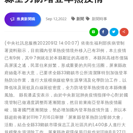
Sep 12,2022
新聞
新聞時事
推廣新聞稿
(中央社訊息服務20220912 14:00:07) 依衛生福利部疾病管制
署資料顯示，目前國內登革熱疫情境外移入已有31例，本土疫情
已有9例，其中7例就在於本縣鄰近的高雄市。本縣與高雄市僅隔
高屏溪之遙，民眾往來頻繁，形成重要的共同生活圈，屏東縣政
府絲毫不敢大意，已要求全縣33鄉鎮市公所清潔隊特別加強登革
熱防治作業，進行大規模病媒蚊孳生源孳清及化學防治工作，以
降低埃及斑蚊及白線斑蚊密度，全力防堵登革熱疫情在本縣傳播
風險。 縣長潘孟安表示，由於中央新冠肺炎疫情指揮中心對於國
境管制已做適度調整而逐漸開放，然目前東南亞登革熱疫情嚴
峻，隨著國門逐漸開放，勢必增加國內登革熱疫情升溫，所以本
縣超前佈署於111年7月16日舉辦「屏東縣登革熱防治誓師大會」
活動，結合全縣33鄉鎮市環保志工及社區共約1,400多人進行大
規模孳生源清除工作，屏東縣政府環保局日前也於111年8月27日