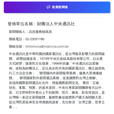
推廣新聞稿
發佈單位名稱：財團法人中央通訊社
新聞聯絡人：訊息服務核稿員
聯絡電話：02-25051180
聯絡信箱：
timtimcna@mail.cna.com.tw
中央通訊社是中華民國的國家通訊社，是台灣最具影響力的新聞媒
體。 經歷組織改造，1973年中央社改組為股份有限公司，以企業
方式經營；隨著民主化發展，1996年依據「中央通訊社設置條
例」改制為財團法人，定位為全民共有的國家通訊社，獨立超然執
行三大法定任務： ．辦理國內外新聞報導業務，服務大眾傳播媒
體。 ．辦理國家對外新聞通訊業務，促進國際對台灣之瞭解。 ．
加強與國際新聞通訊社合作，增進國際新聞交流。 秉持「正確、
領先、客觀、翔實」的基本原則，中央社專業新聞團隊每天以中、
英、日文即時對外發出上千則新聞、照片、圖表、影音與資訊，是
台灣唯一多語文新聞媒體，服務對象從媒體客戶擴大為閱聽大眾；
從台灣民眾延伸至全球僑胞與讀者，充分扮演「台灣之眼，世界之
窗」。