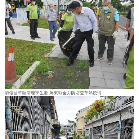
加強登革熱清理孳生源 屏東縣全力防堵登革熱疫情