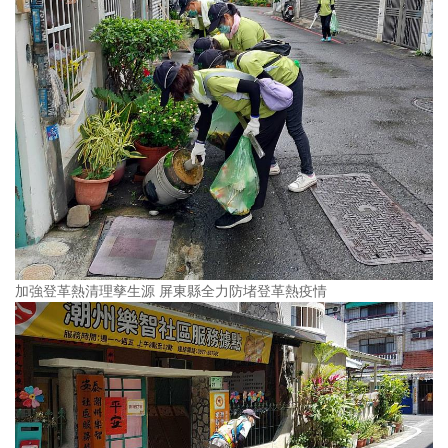
加強登革熱清理孳生源 屏東縣全力防堵登革熱疫情