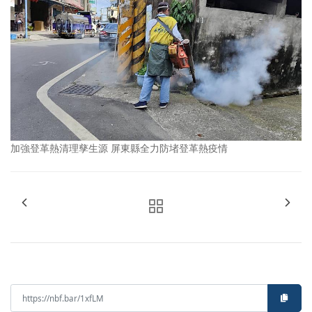
加強登革熱清理孳生源 屏東縣全力防堵登革熱疫情