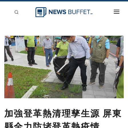
回到首頁
新聞稿分類
登入
刊登
加強登革熱清理孳生源 屏東
縣全力防堵登革熱疫情