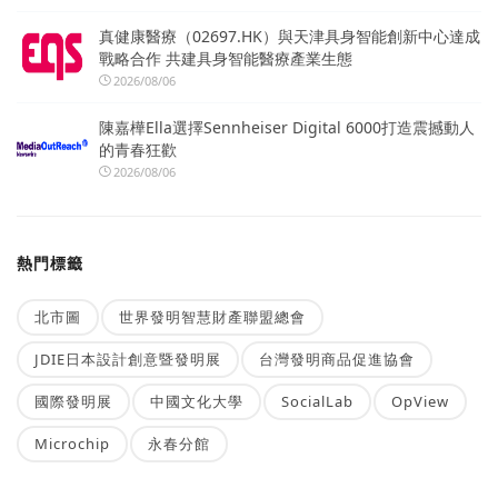
真健康醫療（02697.HK）與天津具身智能創新中心達成
戰略合作 共建具身智能醫療產業生態
2026/08/06
陳嘉樺Ella選擇Sennheiser Digital 6000打造震撼動人
的青春狂歡
2026/08/06
熱門標籤
北市圖
世界發明智慧財產聯盟總會
JDIE日本設計創意暨發明展
台灣發明商品促進協會
國際發明展
中國文化大學
SocialLab
OpView
Microchip
永春分館