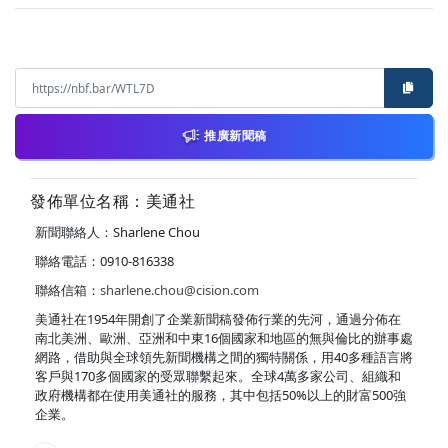
推廣新聞稿
發佈單位名稱：美通社
新聞聯絡人：Sharlene Chou
聯絡電話：0910-816338
聯絡信箱：
sharlene.chou@cision.com
美通社在1954年開創了企業新聞稿發佈行業的先河，通過分佈在
南北美洲、歐洲、亞洲和中東16個國家和地區的無與倫比的辦事處
網路，借助與全球領先新聞機構之間的獨特關係，用40多種語言將
客戶與170多個國家的受眾聯繫起來。全球4萬多家公司、組織和
政府機構都在使用美通社的服務，其中包括50%以上的財富500強
企業。