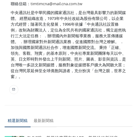
聯絡信箱：
timtimcna@mail.cna.com.tw
中央通訊社是中華民國的國家通訊社，是台灣最具影響力的新聞媒
體。 經歷組織改造，1973年中央社改組為股份有限公司，以企業
方式經營；隨著民主化發展，1996年依據「中央通訊社設置條
例」改制為財團法人，定位為全民共有的國家通訊社，獨立超然執
行三大法定任務： ．辦理國內外新聞報導業務，服務大眾傳播媒
體。 ．辦理國家對外新聞通訊業務，促進國際對台灣之瞭解。 ．
加強與國際新聞通訊社合作，增進國際新聞交流。 秉持「正確、
領先、客觀、翔實」的基本原則，中央社專業新聞團隊每天以中、
英、日文即時對外發出上千則新聞、照片、圖表、影音與資訊，是
台灣唯一多語文新聞媒體，服務對象從媒體客戶擴大為閱聽大眾；
從台灣民眾延伸至全球僑胞與讀者，充分扮演「台灣之眼，世界之
窗」。
精選新聞稿
最新新聞稿