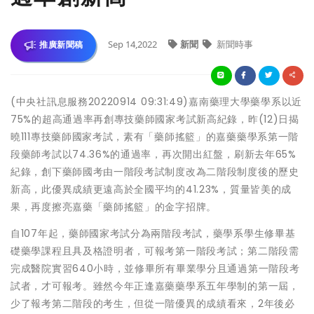
Sep 14,2022
新聞
新聞時事
推廣新聞稿
(中央社訊息服務20220914 09:31:49)嘉南藥理大學藥學系以近
75%的超高通過率再創專技藥師國家考試新高紀錄，昨(12)日揭
曉111專技藥師國家考試，素有「藥師搖籃」的嘉藥藥學系第一階
段藥師考試以74.36%的通過率，再次開出紅盤，刷新去年65%
紀錄，創下藥師國考由一階段考試制度改為二階段制度後的歷史
新高，此優異成績更遠高於全國平均的41.23%，質量皆美的成
果，再度擦亮嘉藥「藥師搖籃」的金字招牌。
自107年起，藥師國家考試分為兩階段考試，藥學系學生修畢基
礎藥學課程且具及格證明者，可報考第一階段考試；第二階段需
完成醫院實習640小時，並修畢所有畢業學分且通過第一階段考
試者，才可報考。雖然今年正逢嘉藥藥學系五年學制的第一屆，
少了報考第二階段的考生，但從一階優異的成績看來，2年後必