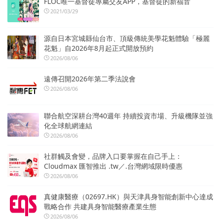
FLOC唯一基督徒專屬交友APP，基督徒的新福音
2021/03/29
源自日本宮城縣仙台市、頂級傳統美學花魁體驗「極麗
花魁」自2026年8月起正式開放預約
2026/08/06
遠傳召開2026年第二季法說會
2026/08/06
聯合航空深耕台灣40週年 持續投資市場、升級機隊並強
化全球航網連結
2026/08/06
社群觸及會變，品牌入口要掌握在自己手上：
Cloudmax 匯智推出 .tw／.台灣網域限時優惠
2026/08/06
真健康醫療（02697.HK）與天津具身智能創新中心達成
戰略合作 共建具身智能醫療產業生態
2026/08/06