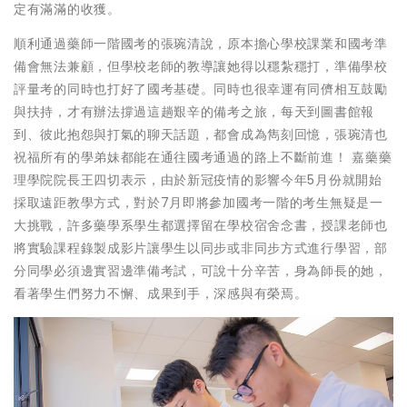
定有滿滿的收獲。
順利通過藥師一階國考的張琬清說，原本擔心學校課業和國考準
備會無法兼顧，但學校老師的教導讓她得以穩紮穩打，準備學校
評量考的同時也打好了國考基礎。同時也很幸運有同儕相互鼓勵
與扶持，才有辦法撐過這趟艱辛的備考之旅，每天到圖書館報
到、彼此抱怨與打氣的聊天話題，都會成為雋刻回憶，張琬清也
祝福所有的學弟妹都能在通往國考通過的路上不斷前進！ 嘉藥藥
理學院院長王四切表示，由於新冠疫情的影響今年5月份就開始
採取遠距教學方式，對於7月即將參加國考一階的考生無疑是一
大挑戰，許多藥學系學生都選擇留在學校宿舍念書，授課老師也
將實驗課程錄製成影片讓學生以同步或非同步方式進行學習，部
分同學必須邊實習邊準備考試，可說十分辛苦，身為師長的她，
看著學生們努力不懈、成果到手，深感與有榮焉。