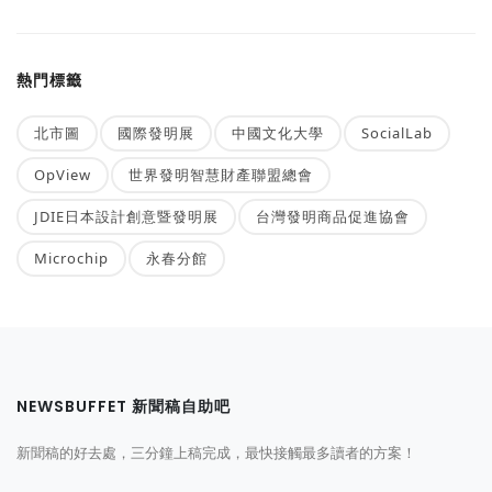
熱門標籤
北市圖
國際發明展
中國文化大學
SocialLab
OpView
世界發明智慧財產聯盟總會
JDIE日本設計創意暨發明展
台灣發明商品促進協會
Microchip
永春分館
NEWSBUFFET 新聞稿自助吧
新聞稿的好去處，三分鐘上稿完成，最快接觸最多讀者的方案！