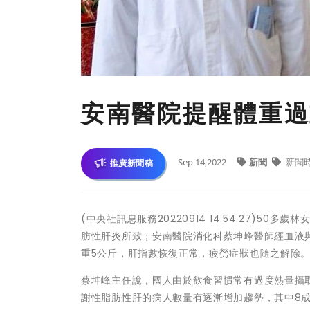
安南醫院提醒體重過
Sep 14,2022
新聞
新聞
推廣新聞稿
(中央社訊息服務20220914 14:54:27)
肪性肝炎所致；安南醫院消化科蔡坤峰醫師經血液
重5公斤，肝指數恢復正常，疲勞症狀也隨之解除
蔡坤峰主任說，國人由於飲食習慣常有過度熱量攝
謝性脂肪性肝的病人數量有逐漸增加趨勢，其中8