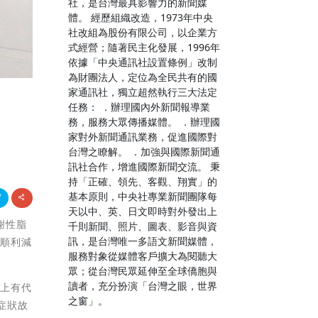
社，是台灣最具影響力的新聞媒
體。 經歷組織改造，1973年中央
社改組為股份有限公司，以企業方
式經營；隨著民主化發展，1996年
依據「中央通訊社設置條例」改制
為財團法人，定位為全民共有的國
家通訊社，獨立超然執行三大法定
任務： ．辦理國內外新聞報導業
務，服務大眾傳播媒體。 ．辦理國
家對外新聞通訊業務，促進國際對
台灣之瞭解。 ．加強與國際新聞通
訊社合作，增進國際新聞交流。 秉
持「正確、領先、客觀、翔實」的
基本原則，中央社專業新聞團隊每
天以中、英、日文即時對外發出上
謝性脂
千則新聞、照片、圖表、影音與資
訊，是台灣唯一多語文新聞媒體，
士順利減
服務對象從媒體客戶擴大為閱聽大
眾；從台灣民眾延伸至全球僑胞與
讀者，充分扮演「台灣之眼，世界
床上有代
之窗」。
症狀故