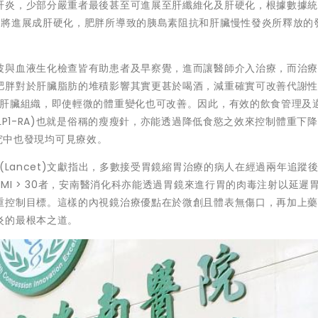
肝炎，少部分嚴重者最後甚至可進展至肝纖維化及肝硬化，根據數據
終將進展成肝硬化，肥胖所導致的胰島素阻抗和肝臟慢性發炎所釋放的
波與血液生化檢查皆有助患者及早察覺，進而讓醫師介入治療，而治
肥胖對於肝臟脂肪的堆積影響其實更甚於喝酒，減重確實可改善代謝
善肝臟組織，即使輕微的體重變化也可改善。因此，有效的飲食管理及
LP1-RA)也就是俗稱的瘦瘦針，亦能透過降低食慾之效來控制體重下
床研究中也發現均可見療效。
(Lancet)文獻指出，多數接受胃鏡縮胃治療的病人在經過兩年追蹤
MI > 30者，安南醫消化科亦能透過胃鏡來進行胃的肉毒注射以延遲
重控制目標。這樣的內視鏡治療優點在於微創且體表無傷口，再加上
炎的最根本之道。