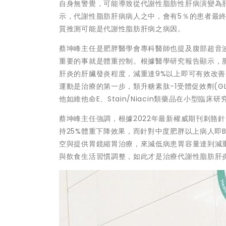
自身無警覺，可能導致從代謝性脂肪性肝病演變為
示，代謝性脂肪肝病病人之中，會有5％的患者最
質推測可能是代謝性脂肪肝病之病因。
蔡坤峰主任是肥胖醫學會專科醫師也提及腹部超音
重要的事就是體重控制。根據醫學研究報告顯示，
肝炎的肝臟發炎程度，減重達9%以上即可有效改
運動是治療的第一步，類升糖素肽-1受體促效劑(G
他如維他命E、Stain/Niacin類藥品在小型臨
蔡坤峰主任強調，根據2022年最新權威期刊刺胳針
持25%體重下降效果，而針對中度肥胖以上病人即B
空與提供胃鏡縮胃治療，來減低病患胃容量達到減
與飲食生活習慣調整，如此才是治療代謝性脂肪肝