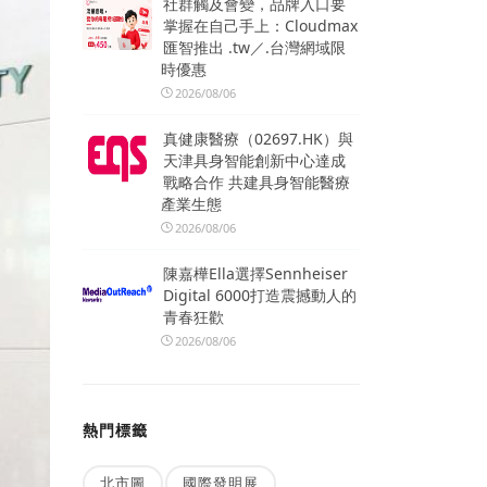
社群觸及會變，品牌入口要
掌握在自己手上：Cloudmax
匯智推出 .tw／.台灣網域限
時優惠
2026/08/06
真健康醫療（02697.HK）與
天津具身智能創新中心達成
戰略合作 共建具身智能醫療
產業生態
2026/08/06
陳嘉樺Ella選擇Sennheiser
Digital 6000打造震撼動人的
青春狂歡
2026/08/06
熱門標籤
北市圖
國際發明展