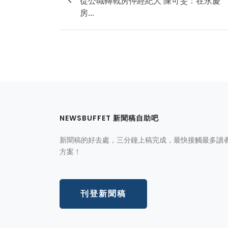
從公職轉戰房仲經紀人 陳可旻：在永慶
房...
NEWSBUFFET 新聞稿自助吧
新聞稿的好去處，三分鐘上稿完成，最快接觸最多讀
方案！
刊登新聞稿