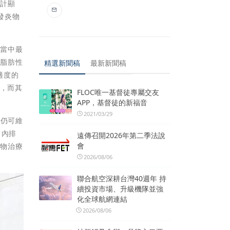
統計顯
發炎物
療當中最
性脂肪性
精選新聞稿
最新新聞稿
適度的
降，而其
FLOC唯一基督徒專屬交友
APP，基督徒的新福音
2021/03/29
後仍可維
胃內排
遠傳召開2026年第二季法說
會
藥物治療
2026/08/06
聯合航空深耕台灣40週年 持
續投資市場、升級機隊並強
化全球航網連結
2026/08/06