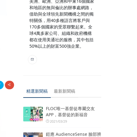
美洲、歐洲、亞洲和中東16個國家
和地區的無與倫比的辦事處網路，
借助與全球領先新聞機構之間的獨
特關係，用40多種語言將客戶與
170多個國家的受眾聯繫起來。全
球4萬多家公司、組織和政府機構
都在使用美通社的服務，其中包括
景
50%以上的財富500強企業。
精選新聞稿
最新新聞稿
FLOC唯一基督徒專屬交友
APP，基督徒的新福音
2021/03/29
鎧應 AudienceSense 臉部辨