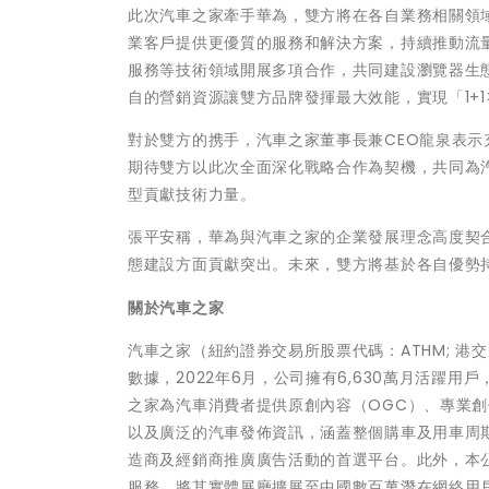
此次汽車之家牽手華為，雙方將在各自業務相關領
業客戶提供更優質的服務和解決方案，持續推動流
服務等技術領域開展多項合作，共同建設瀏覽器生
自的營銷資源讓雙方品牌發揮最大效能，實現「1+1
對於雙方的携手，汽車之家董事長兼CEO龍泉表
期待雙方以此次全面深化戰略合作為契機，共同為
型貢獻技術力量。
張平安稱，華為與汽車之家的企業發展理念高度契
態建設方面貢獻突出。未來，雙方將基於各自優勢
關於汽車之家
汽車之家（紐約證券交易所股票代碼：ATHM; 港交所
數據，2022年6月，公司擁有6,630萬月活躍
之家為汽車消費者提供原創內容（OGC）、專業創
以及廣泛的汽車發佈資訊，涵蓋整個購車及用車周
造商及經銷商推廣廣告活動的首選平台。此外，本
服務，將其實體展廳擴展至中國數百萬潛在網絡用