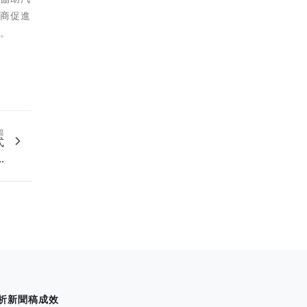
銷商促進
務。
篇
式
.
析新聞稿成效