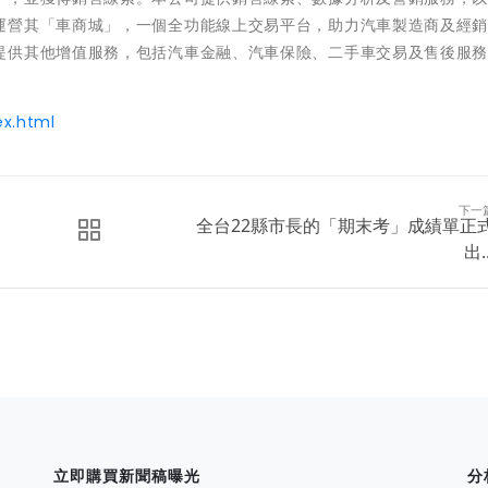
運營其「車商城」，一個全功能線上交易平台，助力汽車製造商及經
提供其他增值服務，包括汽車金融、汽車保險、二手車交易及售後服
x.html
下一
全台22縣市長的「期末考」成績單正
出..
立即購買新聞稿曝光
分