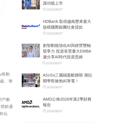
識功能上市
2026/08/07
HDBank 取得越南歷來最大
規模國際銀團社會貸款
2026/08/07
創智動能強化AI與經營雙軸
競爭力 投資長受臺大EMBA
邀分享AI時代投資思維
2026/08/07
為移動
ASUSx三麗鷗耍酷聯萌 潮玩
開學祭搶抱AI筆電！
總裁、華
2026/08/07
AMD公佈2026年第2季財務
用戶數
報告
化營銷通
2026/08/07
和玩