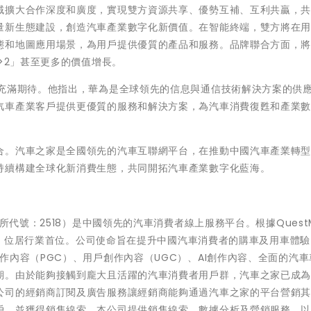
域擴大合作深度和廣度，實現雙方資源共享、優勢互補、互利共贏，
量新生態建設，創造汽車產業數字化新價值。在智能終端，雙方將在
態和地圖應用場景，為用戶提供優質的產品和服務。品牌聯合方面，
>2」甚至更多的價值增長。
示充滿期待。他指出，華為是全球領先的信息與通信技術解決方案的供
汽車產業客戶提供更優質的服務和解決方案，為汽車消費復甦和產業
合。汽車之家是全國領先的汽車互聯網平台，在推動中國汽車產業轉
持續構建全球化新消費生態，共同開拓汽車產業數字化藍海。
代號：2518）是中國領先的汽車消費者線上服務平台。根據QuestMo
用戶，位居行業首位。公司使命旨在提升中國汽車消費者的購車及用車體
作內容（PGC）、用戶創作內容（UGC）、AI創作內容、全面的汽車
期。由於能夠接觸到龐大且活躍的汽車消費者用戶群，汽車之家已成
公司的經銷商訂閱及廣告服務讓經銷商能夠通過汽車之家的平台營銷
戶，並獲得銷售線索。本公司提供銷售線索、數據分析及營銷服務，