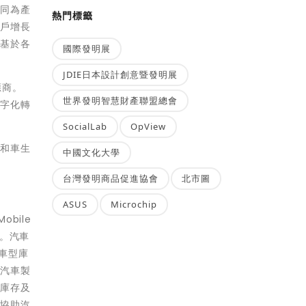
共同為產
熱門標籤
用戶增長
將基於各
國際發明展
JDIE日本設計創意暨發明展
應商。
世界發明智慧財產聯盟總會
數字化轉
SocialLab
OpView
型和車生
中國文化大學
台灣發明商品促進協會
北市圖
ASUS
Microchip
bile
驗。汽車
車型庫
為汽車製
其庫存及
以協助汽