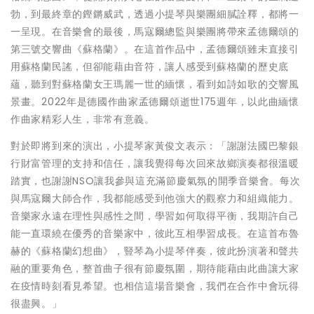
勃，到最終章的鏗鏘威武，透過小提琴與樂團細膩詮釋，都將一
一呈現。在音樂會的最後，馬寇爾總監與樂團將帶來孟德爾頌的
第三號交響曲《蘇格蘭》。在這首作品中，孟德爾頌雖未直接引
用蘇格蘭民謠，但卻能藉由音符，讓人感受到蘇格蘭的歷史底
蘊，聽到對蘇格蘭女王瑪麗一世的緬懷，看到如詩如歌的交響風
景畫。2022年是德國作曲家孟德爾頌逝世175週年，以此曲緬懷
作曲家精彩人生，非常有意義。
對於即將到來的演出，小提琴家黃俊文表示：「謝謝法國巴黎銀
行財富管理的支持和信任，讓我覺得每次回來故鄉演奏都很溫暖
踏實，也謝謝NSO讓我參與這充滿節慶氣氛的開季音樂會。每次
與馬寇爾大師合作，我都能感受到他強大的觀察力和組織能力。
音樂家永遠在理性與感性之間，學習如何取得平衡，我期許自己
能一直環繞在優秀的音樂家中，彼此互相學習成長。在這首布魯
赫的《蘇格蘭幻想曲》，豎琴為小提琴伴奏，彼此扮演著和聲共
融的重要角色，整首曲子很有節慶氛圍，期待能藉由此曲讓大家
在疫情時刻看見希望。也相信這場音樂會，我們在合作中會玩得
很盡興。」