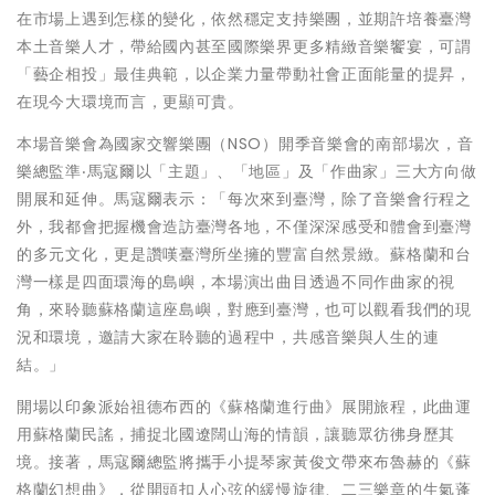
在市場上遇到怎樣的變化，依然穩定支持樂團，並期許培養臺灣
本土音樂人才，帶給國內甚至國際樂界更多精緻音樂饗宴，可謂
「藝企相投」最佳典範，以企業力量帶動社會正面能量的提昇，
在現今大環境而言，更顯可貴。
本場音樂會為國家交響樂團（NSO）開季音樂會的南部場次，音
樂總監準‧馬寇爾以「主題」、「地區」及「作曲家」三大方向做
開展和延伸。馬寇爾表示：「每次來到臺灣，除了音樂會行程之
外，我都會把握機會造訪臺灣各地，不僅深深感受和體會到臺灣
的多元文化，更是讚嘆臺灣所坐擁的豐富自然景緻。蘇格蘭和台
灣一樣是四面環海的島嶼，本場演出曲目透過不同作曲家的視
角，來聆聽蘇格蘭這座島嶼，對應到臺灣，也可以觀看我們的現
況和環境，邀請大家在聆聽的過程中，共感音樂與人生的連
結。」
開場以印象派始祖德布西的《蘇格蘭進行曲》展開旅程，此曲運
用蘇格蘭民謠，捕捉北國遼闊山海的情韻，讓聽眾彷彿身歷其
境。接著，馬寇爾總監將攜手小提琴家黃俊文帶來布魯赫的《蘇
格蘭幻想曲》，從開頭扣人心弦的緩慢旋律、二三樂章的生氣蓬