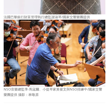
法國巴黎銀行財富管理執行總監謝淑琴/國家交響樂團提供
NSO音樂總監準‧馬寇爾、小提琴家黃俊文與NSO排練中/國家交響
樂團提供 攝影：林敬原