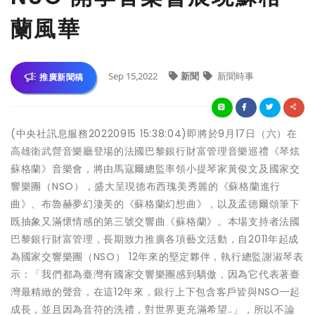
蘭風華
Sep 15,2022
新聞
新聞時事
推廣新聞稿
(中央社訊息服務20220915 15:38:04)即將於9月17日（六）在
高雄衛武營音樂廳登場的法國巴黎銀行財富管理音樂巡禮《琴炫
蘇格蘭》音樂會，將由馬寇爾總監率領小提琴家黃俊文及國家交
響樂團（NSO），盛大呈現德布西瑰美秀麗的《蘇格蘭進行
曲》、布魯赫夢幻淒美的《蘇格蘭幻想曲》，以及孟德爾頌筆下
既抽象又滿懷情感的第三號交響曲《蘇格蘭》。本場支持者法國
巴黎銀行財富管理，長期致力推廣各項藝文活動，自2011年起成
為國家交響樂團（NSO） 12年來的堅定夥伴，執行總監謝淑琴表
示：「我們都為臺灣有國家交響樂團感到驕傲，因為它代表著臺
灣最精緻的聲音，在這12年來，銀行上下包含客戶皆與NSO一起
成長，並且因為音符的洗禮，對世界更充滿希望..」，所以不論