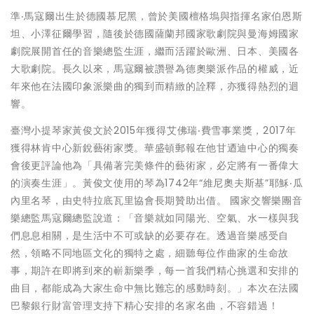
準‧馬寇爾出生於德國慕尼黑，曾於美國檀格塢與指揮名家伯恩斯
坦、小澤征爾學習，隨後於德國薩蘭邦國家歌劇院與曼海姆國家
劇院展開首任的音樂總監生涯，繼而活躍於歐洲、日本、美國各
大歌劇院。長久以來，馬寇爾被讚譽為德奧樂派作品的權威，近
年來他在法國印象派樂曲的獨到而精緻的詮釋，亦獲得熱烈的迴
響。
臺灣小提琴家黃俊文於2015年獲得艾佛瑞‧費雪事業獎，2017年
獲得林肯中心新銳藝術家獎。華盛頓郵報在他甘迺迪中心的獨奏
會後更評論他為「具備著完美條件的藝術家，必定將有一番偉大
的演奏生涯」。黃俊文使用的琴為1742年“維尼奧夫斯基”耶穌‧瓜
內里名琴，由史特拉底瓦里協會長期贊助出借。 國家交響樂團音
樂總監馬寇爾總監說道：「音樂就如同陽光、空氣、水一樣與我
們息息相關，是生活中不可或缺的必要存在。透過音樂感受自
然，領略不同地區文化的獨特之處，細聽每位作曲家的生命故
事，期許在即將到來的嶄新樂季，每一首我們精心挑選和安排的
曲目，都能成為大家生命中無比難忘的感動時刻。」本次在法國
巴黎銀行財富管理支持下精心安排的名家名曲，不容錯過！