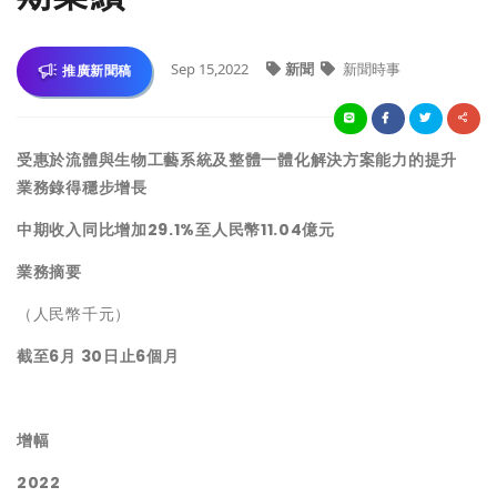
Sep 15,2022
新聞
新聞時事
推廣新聞稿
受惠於流體與生物工藝系統及整體一體化解決方案能力的提升
業務錄得穩步增長
中期收入同比增加
29.1%
至人民幣
11.04
億元
業務摘要
（人民幣千元）
截至
6
月
30
日止
6
個月
增幅
2022