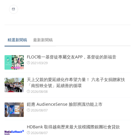
精選新聞稿
最新新聞稿
FLOC唯一基督徒專屬交友APP，基督徒的新福音
2021/03/29
天上父親的愛延續化作希望力量！ 六名子女捐贈家扶
「南投映全號」延續善的循環
2026/08/08
鎧應 AudienceSense 臉部辨識功能上市
2026/08/07
HDBank 取得越南歷來最大規模國際銀團社會貸款
2026/08/07