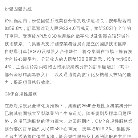
粉體固體系統
於回顧期內，粉體固體系統業務分部實現快速增長，按年顯著增
加58.8%，訂單額達到人民幣224.6百萬元，接近2021年全年的
訂單額。受惠於API及OSD生產線的數字化以及集團在該領域的
技術積累。而集團為支持國際業務發展而建立的國際技術團隊、
自動導引車(AGV)及機器人合作夥伴，將令集團在市場上擁有強
大的核心競爭力。分部收入約人民幣108.8百萬元，按年大增96.
4%，主要由於期內粉體固體系統業務分部的訂單額增加（其中
部分金額確認為收入），以及通過提高數字化及機器人技術的能
力，提高項目執行效率。
GMP
合規性服務
在政府法規及全球化所推動下，集團的GMP合規性服務業務分部
已將其範圍擴大至製藥業的全生命週期。隨著規則及標準日趨嚴
格，合規諮詢服務的潛力龐大。於回顧期內，GMP合規性服務業
務分部的訂單額約人民幣58.5百萬元，按年增加19.2%。集團亦
將致力透過提供優質服務，於合規性服務及工程諮詢服務方面把