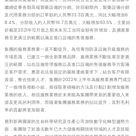
繼續從事各類高端製藥設備的分銷。於回顧期內，製藥設備分銷
及代理業務分部的訂單額約人民幣33.3百萬元，同比大幅增加6
8.4%。分部收入約人民幣16.7百萬元，大幅增加93.5%，主要由
於截至2021年12月底之期末未完工合同金額有所增加，及擴展業
務至更廣泛的範圍以滿足進口設備的售後服務。
集團的服務業務量一直不斷提升。為培養預防及設施升級服務的
市場意識，已建立一個全新業務品牌。服務業務不斷拓展至更廣
泛的範圍，以在設施管理服務以及進口設備的售後服務等方面滿
足客戶需求。奧星在法規規定的嚴格運維要求下，結合客戶有限
資源，整合技術人才。集團於2022年上半年為服務業務專門成立
了一個增長推動小組，藉採取更積極的方法及行動計劃增加服務
業務的收入。相信服務業務於未來能為集團帶來新的重要收入來
源及更高的利潤率。而隨著集團服務業務的佔比提升，其對毛利
率的貢獻將更加顯著。
應對新興國家的生命科學研究及生產公司加快數字化轉型趨勢方
面，集團除了於過去數年已大力儲備相關技術領域的人才及技能