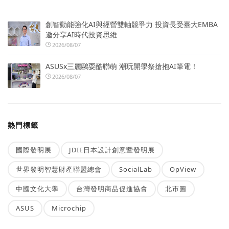
創智動能強化AI與經營雙軸競爭力 投資長受臺大EMBA
邀分享AI時代投資思維
2026/08/07
ASUSx三麗鷗耍酷聯萌 潮玩開學祭搶抱AI筆電！
2026/08/07
熱門標籤
國際發明展
JDIE日本設計創意暨發明展
世界發明智慧財產聯盟總會
SocialLab
OpView
中國文化大學
台灣發明商品促進協會
北市圖
ASUS
Microchip