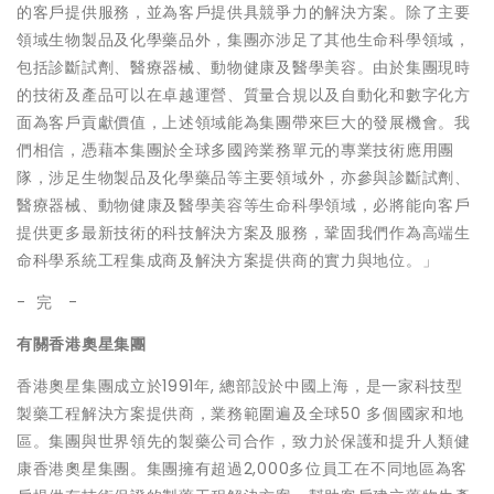
的客戶提供服務，並為客戶提供具競爭力的解決方案。除了主要
領域生物製品及化學藥品外，集團亦涉足了其他生命科學領域，
包括診斷試劑、醫療器械、動物健康及醫學美容。由於集團現時
的技術及產品可以在卓越運營、質量合規以及自動化和數字化方
面為客戶貢獻價值，上述領域能為集團帶來巨大的發展機會。我
們相信，憑藉本集團於全球多國跨業務單元的專業技術應用團
隊，涉足生物製品及化學藥品等主要領域外，亦參與診斷試劑、
醫療器械、動物健康及醫學美容等生命科學領域，必將能向客戶
提供更多最新技術的科技解決方案及服務，鞏固我們作為高端生
命科學系統工程集成商及解決方案提供商的實力與地位。」
- 完 -
有關香港奧星集團
香港奧星集團成立於1991年, 總部設於中國上海，是一家科技型
製藥工程解決方案提供商，業務範圍遍及全球50 多個國家和地
區。集團與世界領先的製藥公司合作，致力於保護和提升人類健
康香港奧星集團。集團擁有超過2,000多位員工在不同地區為客