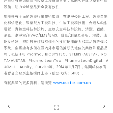
戶提供有技術保證的製藥工程解決方案，幫助客戶建立藥物生產
設施，助力全球藥品安全及有效性。
集團擁有全面的製藥行業技術知識，在潔淨公用工程、製藥自動
化和信息化、製藥配方工藝科技、生物工藝和技術、合規&卓越
運營、實驗室科技和設施、生物安全科技和設施、清潔、殺菌、
消毒、潔淨室/HVAC/EMS/BMS、質量/測量及分析、灌裝、凍
乾及檢測、密閉科技領域有領先的技術應用能力和高品質設備和
系統。集團擁有多個在國內外市場佔據領先地位的業務和產品品
牌，包括H+E Pharma、BIOSYSTEC、STERIS-AUSTAR、RO
TA-AUSTAR、Pharma LeanTec、Pharma LeanDigital、A
USMILL、Aunity、Purvita等。2014年11月7日，集團成功在香
港聯合交易所主板掛牌上市（股票代碼：6118）。
有關奧星的更多資料，請瀏覽
www.austar.com.cn