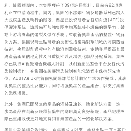
利。於回顧期內，本集團獲得了39項註冊專利，目前有82項專
利正在申請過程中。期內，集團的不鏽鋼生物反應器系列已踏入
大規模生產及執行的階段。奧星已投資研發交替切向流(ATF)設
備灌注系統，該設備可加強集團生物系統核心設備的競爭力，帶
動上游培養基的備製及儲存系統，並改善奧星產品的整體生物解
決方案。集團現時重點研發的技術包括複雜製劑領域的薄膜蒸發
技術、複雜製劑過程中的有機溶劑回收技術、協助客戶提高其最
終產品產量的穩定性及可重複性以及增強化學品分配系統。集團
亦已執行AI視覺複合機器人計劃，以創新產品整合平台及替代污
染控制操作，令集團在製藥污染控制智能化過程中保持領先地
位。AUSTAR UK的首個密閉隔離器預計將於年末製作完成，其表
明奧星的靈活性及能力，同時增強奧星的產品組合，以支持集團
的業務增長。
此外，集團已開發無菌產品的灌裝及凍乾一體化解決方案，進一
步為產品在創新及緩釋新藥中的應用奠定良好基礎，產品經理團
隊已重組以便更好地支持銷售無菌產品的一體化解決方案。
奧星中期業績公告指出:「自集團成立以來，業務重點一直是客戶