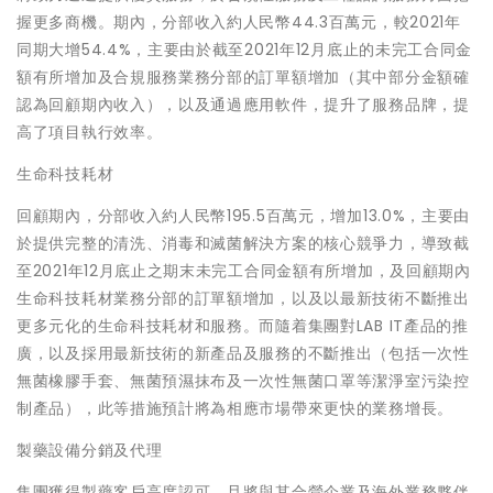
握更多商機。期內，分部收入約人民幣44.3百萬元，較2021年
同期大增54.4%，主要由於截至2021年12月底止的未完工合同金
額有所增加及合規服務業務分部的訂單額增加（其中部分金額確
認為回顧期內收入），以及通過應用軟件，提升了服務品牌，提
高了項目執行效率。
生命科技耗材
回顧期內，分部收入約人民幣195.5百萬元，增加13.0%，主要由
於提供完整的清洗、消毒和滅菌解決方案的核心競爭力，導致截
至2021年12月底止之期末未完工合同金額有所增加，及回顧期內
生命科技耗材業務分部的訂單額增加，以及以最新技術不斷推出
更多元化的生命科技耗材和服務。而隨着集團對LAB IT產品的推
廣，以及採用最新技術的新產品及服務的不斷推出（包括一次性
無菌橡膠手套、無菌預濕抹布及一次性無菌口罩等潔淨室污染控
制產品），此等措施預計將為相應市場帶來更快的業務增長。
製藥設備分銷及代理
集團獲得製藥客戶高度認可，且將與其合營企業及海外業務夥伴