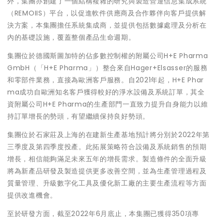
外，集團亦創建了一個結構複雜的研究與製造營運信息集成系統
（REMOIIS）平台，以促進軟件供應商及合作夥伴向客戶提供解
決方案，本集團擔任系統集成商，並提供包括數據處理及分析在
內的基礎設施，覆蓋整個產品生命週期。
集團位於德國斯圖加特的佔多數控制權的附屬公司H+E Pharma
GmbH（「H+E Pharma」）整合來自Hager+Elsasser的服務
和零部件業務，直接為歐洲客戶服務。自2021年起，H+E Phar
ma成功自歐洲知名客戶獲得較好的淨水設備及系統訂單，其全
資附屬公司H+E Pharma的生產部門一直致力提升自身能力以維
持訂單增長的勢頭，有望繼續保持良好勢頭。
集團位於石家莊及上海的在建新生產基地預計將分別於2022年第
三季度及第四季度投產。此拓展策略符合設備及系統銷售的預期
增長，相信能夠滿足未來五年的增長需求。製造條件的全面升級
將為新產品研發及製造提供更多改善空間，並為生產管理過程及
質量管理、升級數字化工具及優化新工廠的主要生產流程等方面
提供改進機會。
至於研發方面，截至2022年6月底止，本集團已獲得350項專