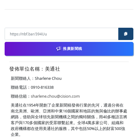
推廣新聞稿
發佈單位名稱：美通社
新聞聯絡人：Sharlene Chou
聯絡電話：0910-816338
聯絡信箱：
sharlene.chou@cision.com
美通社在1954年開創了企業新聞稿發佈行業的先河，通過分佈在
南北美洲、歐洲、亞洲和中東16個國家和地區的無與倫比的辦事處
網路，借助與全球領先新聞機構之間的獨特關係，用40多種語言將
客戶與170多個國家的受眾聯繫起來。全球4萬多家公司、組織和
政府機構都在使用美通社的服務，其中包括50%以上的財富500強
企業。