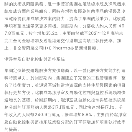
關的技術及附隨業務，進一步豐富集團在灌裝線系統及凍乾機系
統集成方面的業務組合，同時亦增強集團為無菌產品的灌裝及冷
凍乾燥提供集成解決方案的能力，提高了集團的競爭力。此收購
事項有望長遠帶來更多商機。回顧期內，分部收入約人民幣 49
7.8百萬元，按年增加35.2%，主要由於截至2021年12月底的未
完工合同金額增加及透過縮短交付週期提高項目執行效率。加
上，非全資附屬公司H+E Pharma亦是新增長極。
潔淨室及自動化控制與監控系統
集團定位於交鑰匙解決方案供應商，以一體化解決方案能力打造
獨特競爭力。於回顧期內，集團建立了完整的工程管理團隊，整
合了技術實力，並通過區域和當地資源的支持使新興國家的項目
執行更加方便，此將成為潔淨室及自動化控制與監控系統領域快
速增長的基礎。於回顧期內，潔淨室及自動化控制與監控系統業
務分部的訂單額約人民幣317.1百萬元，同比快速增長17.1%。分
部收入約人民幣240.9百萬元，按年增加8.8%，主要由於潔淨室
及自動化控制與監控系統業務分部的訂單額增加和項目執行效率
的提高。