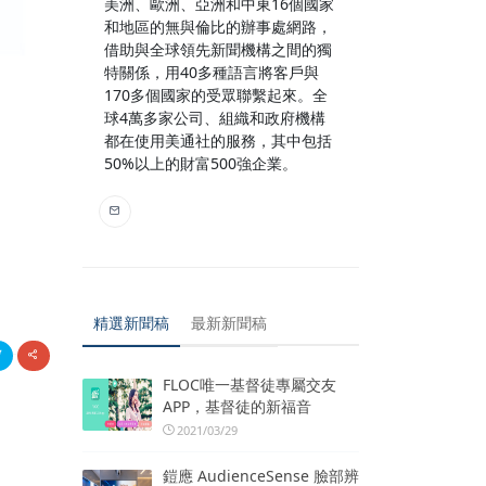
美洲、歐洲、亞洲和中東16個國家
和地區的無與倫比的辦事處網路，
借助與全球領先新聞機構之間的獨
特關係，用40多種語言將客戶與
170多個國家的受眾聯繫起來。全
球4萬多家公司、組織和政府機構
都在使用美通社的服務，其中包括
50%以上的財富500強企業。
精選新聞稿
最新新聞稿
FLOC唯一基督徒專屬交友
APP，基督徒的新福音
2021/03/29
鎧應 AudienceSense 臉部辨