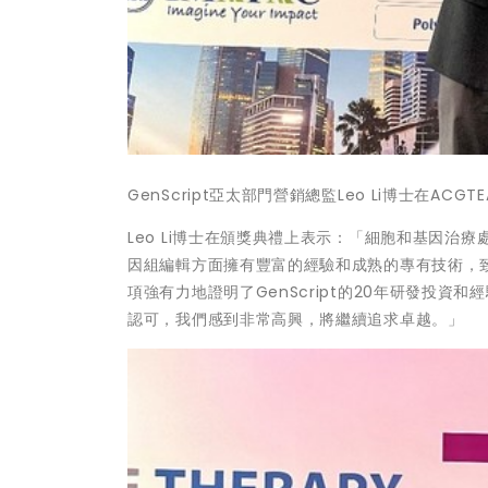
GenScript亞太部門營銷總監Leo Li博士在A
Leo Li博士在頒獎典禮上表示：「細胞和基因
因組編輯方面擁有豐富的經驗和成熟的專有技術，
項強有力地證明了GenScript的20年研發投
認可，我們感到非常高興，將繼續追求卓越。」