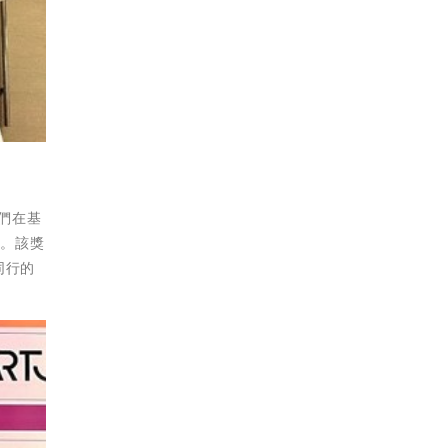
們在基
助。該獎
同行的