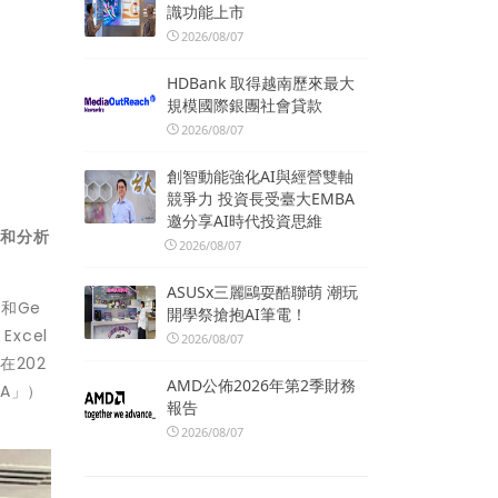
識功能上市
2026/08/07
HDBank 取得越南歷來最大
規模國際銀團社會貸款
2026/08/07
創智動能強化AI與經營雙軸
競爭力 投資長受臺大EMBA
邀分享AI時代投資思維
理和分析
2026/08/07
ASUSx三麗鷗耍酷聯萌 潮玩
）和Ge
開學祭搶抱AI筆電！
Excel
2026/08/07
在202
AMD公佈2026年第2季財務
EA」）
報告
2026/08/07