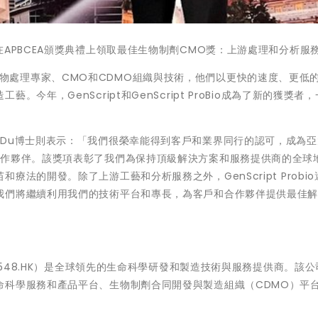
 Du博士在APBCEA頒獎典禮上領取最佳生物制劑CMO獎：上游處理和分析服
了優秀的生物處理專家、CMO和CDMO組織與技術，他們以更快的速度、更低
年，GenScript和GenScript ProBio成為了新的獲獎者
Sharon Du博士則表示：「我們很榮幸能得到客戶和業界同行的認可，成為
合作夥伴。該獎項表彰了我們為保持頂級解決方案和服務提供商的全球
法的開發。除了上游工藝和分析服務之外，GenScript Probi
我們將繼續利用我們的技術平台和專長，為客戶和合作夥伴提供最佳
（股票代碼：1548.HK）是全球領先的生命科學研發和製造技術與服務提供商。該
命科學服務和產品平台、生物制劑合同開發與製造組織（CDMO）平