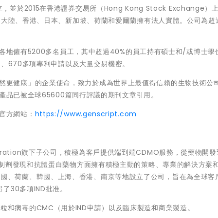
成立，並於2015在香港證券交易所（Hong Kong Stock Exchange
國大陸、香港、日本、新加坡、荷蘭和愛爾蘭擁有法人實體。公司為超過
ech在世界各地僱有5200多名員工，其中超過40%的員工持有碩士和/或博士
利、670多項專利申請以及大量交易機密。
使人類和自然更健康」的企業使命，致力於成為世界上最值得信賴的生物技術公
h的服務和產品已被全球65600篇同行評議的期刊文章引用。
h的官方網站：
https://www.genscript.com
ech Corporation旗下子公司，積極為客戶提供端到端CDMO服務，從藥物開
物制劑發現和抗體蛋白藥物方面擁有積極主動的策略、專業的解決方案
Bio在美國、荷蘭、韓國、上海、香港、南京等地設立了公司，旨在為全球客
30多項IND批准。
案包括質粒和病毒的CMC（用於IND申請）以及臨床製造和商業製造。