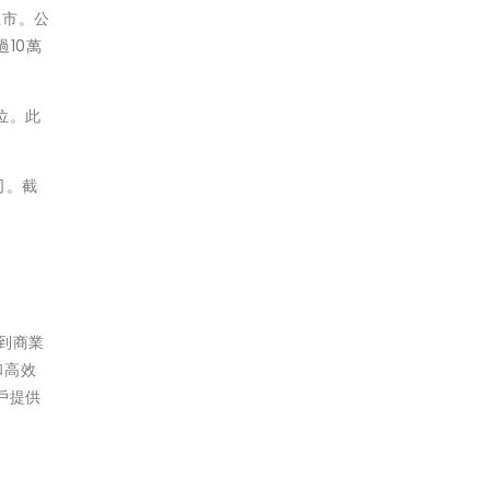
）上市。公
10萬
學位。此
司。截
發到商業
和高效
戶提供