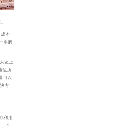
務。
的成本
，一舉摘
亞太區上
地位所
o還可以
解決方
公司利用
台、全