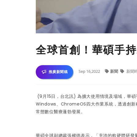
全球首創！華碩手持
Sep 16,2022
新聞
新聞
推廣新聞稿
(9月15日，台北訊) 為擴大使用情境及場域，華碩手持
Windows、ChromeOS四大作業系統，透
常態數位醫療蓬勃發展。
華碩全球副總裁張權德表示，「充沛的軟硬體研發量能