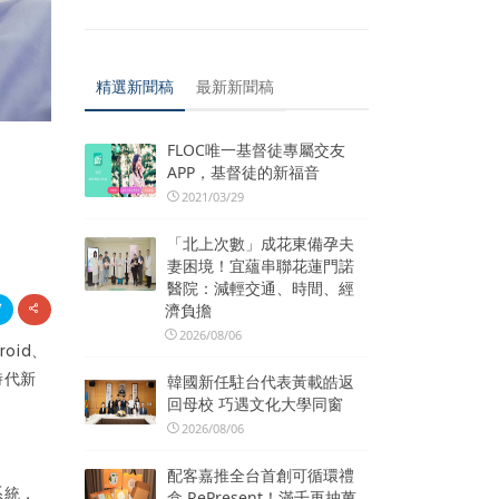
精選新聞稿
最新新聞稿
FLOC唯一基督徒專屬交友
APP，基督徒的新福音
2021/03/29
「北上次數」成花東備孕夫
妻困境！宜蘊串聯花蓮門諾
醫院：減輕交通、時間、經
濟負擔
2026/08/06
oid、
時代新
韓國新任駐台代表黃載皓返
回母校 巧遇文化大學同窗
2026/08/06
配客嘉推全台首創可循環禮
系統，
盒 RePresent！滿千再抽萬