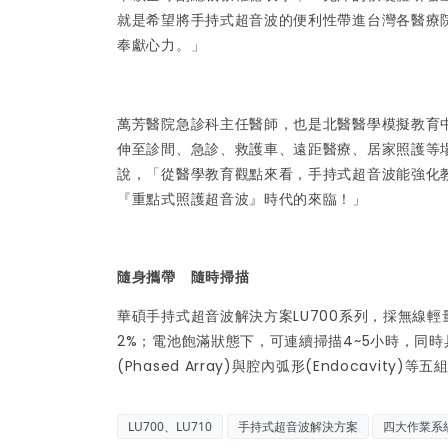
就是希望將手持式超音波的便利性帶進台灣各醫療
奉獻心力。」
萬芳醫院急診科主任醫師，也是北醫醫學模擬教育
伸至診間、急診、救護車、遠距醫療、居家照護等
說，「從醫學教育觀點來看，手持式超音波能強化
『重點式照護超音波』時代的來臨！」
隨身攜帶 隨時掃描
華碩手持式超音波解決方案LU700系列，採無線輕
2%；電池飽滿狀態下，可連續掃描4~5小時，同時具備線陣
(Phased Array)與腔內弧形(Endocav
LU700、LU710
手持式超音波解決方案
四大作業系