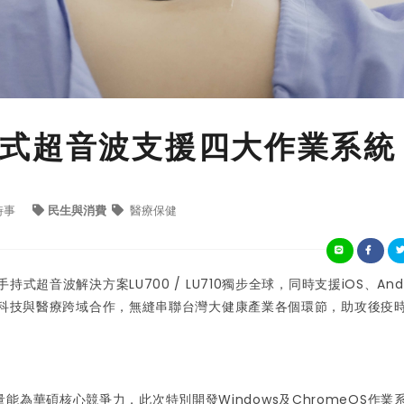
式超音波支援四大作業系統
時事
民生與消費
醫療保健
式超音波解決方案LU700 / LU710獨步全球，同時支援iOS、Andr
過創新科技與醫療跨域合作，無縫串聯台灣大健康產業各個環節，助攻後疫
為華碩核心競爭力，此次特別開發Windows及ChromeOS作業