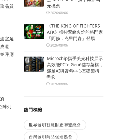
元機票
服務品質
2026/08/06
《THE KING OF FIGHTERS
AFK》操控翠綠火焰的格鬥家
「阿修．克里門森」登場
音波室延
2026/08/06
文成還
，並呼應
Microchip攜手美光科技展示
高效能PCIe Gen6儲存架構，
滿足AI與資料中心基礎架構
需求
2026/08/06
的
相位陣列
熱門標籤
。
世界發明智慧財產聯盟總會
台灣發明商品促進協會