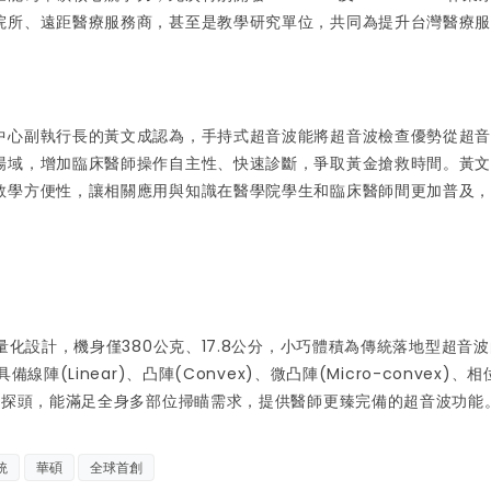
院所、遠距醫療服務商，甚至是教學研究單位，共同為提升台灣醫療
中心副執行長的黃文成認為，手持式超音波能將超音波檢查優勢從超
場域，增加臨床醫師操作自主性、快速診斷，爭取黃金搶救時間。黃
教學方便性，讓相關應用與知識在醫學院學生和臨床醫師間更加普及
量化設計，機身僅380公克、17.8公分，小巧體積為傳統落地型超音波
(Linear)、凸陣(Convex)、微凸陣(Micro-convex)、
ity)等五組探頭，能滿足全身多部位掃瞄需求，提供醫師更臻完備的超音波功能
統
華碩
全球首創