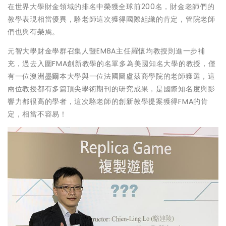
在世界大學財金領域的排名中榮獲全球前200名，財金老師們的
教學表現相當優異，駱老師這次獲得國際組織的肯定，管院老師
們也與有榮焉。
元智大學財金學群召集人暨EMBA主任羅懷均教授則進一步補
充，過去入圍FMA創新教學的名單多為美國知名大學的教授，僅
有一位澳洲墨爾本大學與一位法國圖盧茲商學院的老師獲選，這
兩位教授都有多篇頂尖學術期刊的研究成果，是國際知名度與影
響力都很高的學者，這次駱老師的創新教學提案獲得FMA的肯
定，相當不容易！