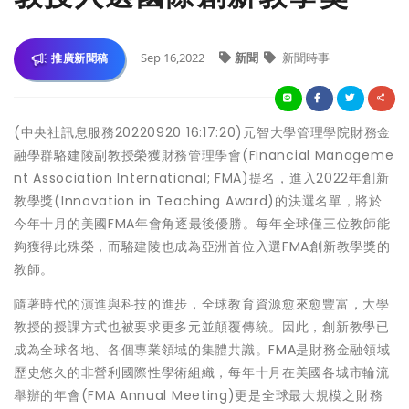
Sep 16,2022
新聞
新聞時事
推廣新聞稿
(中央社訊息服務20220920 16:17:20)元智大學管理學院財務金
融學群駱建陵副教授榮獲財務管理學會(Financial Manageme
nt Association International; FMA)提名，進入2022年創新
教學獎(Innovation in Teaching Award)的決選名單，將於
今年十月的美國FMA年會角逐最後優勝。每年全球僅三位教師能
夠獲得此殊榮，而駱建陵也成為亞洲首位入選FMA創新教學獎的
教師。
隨著時代的演進與科技的進步，全球教育資源愈來愈豐富，大學
教授的授課方式也被要求更多元並顛覆傳統。因此，創新教學已
成為全球各地、各個專業領域的集體共識。FMA是財務金融領域
歷史悠久的非營利國際性學術組織，每年十月在美國各城市輪流
舉辦的年會(FMA Annual Meeting)更是全球最大規模之財務