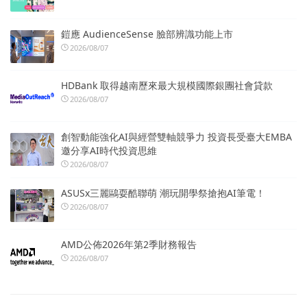
鎧應 AudienceSense 臉部辨識功能上市
2026/08/07
HDBank 取得越南歷來最大規模國際銀團社會貸款
2026/08/07
創智動能強化AI與經營雙軸競爭力 投資長受臺大EMBA
邀分享AI時代投資思維
2026/08/07
ASUSx三麗鷗耍酷聯萌 潮玩開學祭搶抱AI筆電！
2026/08/07
AMD公佈2026年第2季財務報告
2026/08/07