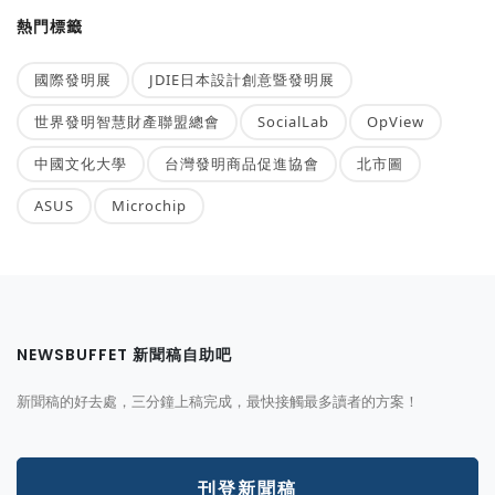
熱門標籤
國際發明展
JDIE日本設計創意暨發明展
世界發明智慧財產聯盟總會
SocialLab
OpView
中國文化大學
台灣發明商品促進協會
北市圖
ASUS
Microchip
NEWSBUFFET 新聞稿自助吧
新聞稿的好去處，三分鐘上稿完成，最快接觸最多讀者的方案！
刊登新聞稿