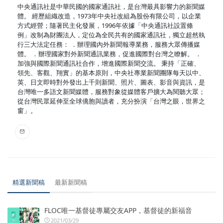
中央通訊社是中華民國的國家通訊社，是台灣最具影響力的新聞媒
體。 經歷組織改造，1973年中央社改組為股份有限公司，以企業
方式經營；隨著民主化發展，1996年依據「中央通訊社設置條
例」改制為財團法人，定位為全民共有的國家通訊社，獨立超然執
行三大法定任務： ．辦理國內外新聞報導業務，服務大眾傳播媒
體。 ．辦理國家對外新聞通訊業務，促進國際對台灣之瞭解。 ．
加強與國際新聞通訊社合作，增進國際新聞交流。 秉持「正確、
領先、客觀、翔實」的基本原則，中央社專業新聞團隊每天以中、
英、日文即時對外發出上千則新聞、照片、圖表、影音與資訊，是
台灣唯一多語文新聞媒體，服務對象從媒體客戶擴大為閱聽大眾；
從台灣民眾延伸至全球僑胞與讀者，充分扮演「台灣之眼，世界之
窗」。
精選新聞稿
最新新聞稿
FLOC唯一基督徒專屬交友APP，基督徒的新福音
2021/03/29