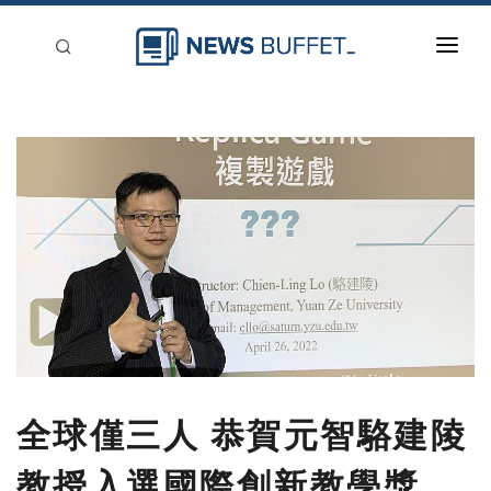
回到首頁
新聞稿分類
登入
刊登
全球僅三人 恭賀元智駱建陵
教授入選國際創新教學獎