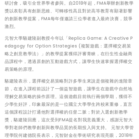
研討會，吸引全世界學者參與。自2018年起，FMA舉辦創新教學
獎以表彰具有創新思維、可轉移性高且對於高等教育有顯著影響
的創新教學提案，FMA每年僅邀請三位學者進入最終決賽，競爭
激烈。
元智大學駱建陵副教授今年以「Replica Game: A Creative P
edagogy for Option Strategies (複製遊戲：選擇權交易策
略之創意教學法）」的教學提案獲得評審青睞，在衍生性金融商
品課程中，透過原創的互動遊戲方式，讓學生快速掌握選擇權交
易策略的原理。
駱建陵表示，選擇權交易策略對許多學生來說是個複雜的進階章
節，在進入課程前設計了一個益智遊戲，讓學生在遊戲中自然地
理解交易策略的操作原理。這個遊戲目前執行兩個學期，獲得不
少學生好評，印象最深的是一位國立大學學生跨校來重修，直言
這個課程設計打通他對選擇權的任督二脈；對於入選創新教學
獎，駱建陵回應，這次受到FMA提名對我意義重大，感謝元智大
學對老師們教學創新與教學品質的長期投入與支持。 元智大學管
理學院何建德院長表示，元智財金在學術研究表現亮眼，2018年